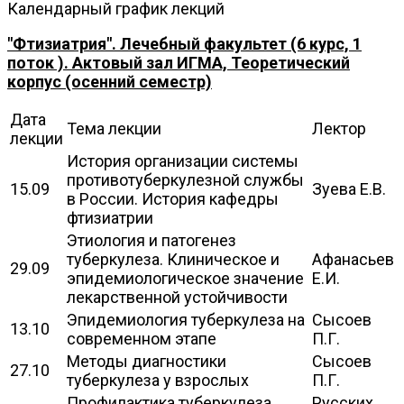
Календарный график лекций
"Фтизиатрия". Лечебный факультет (6 курс, 1
поток ). Актовый зал ИГМА, Теоретический
корпус (осенний семестр)
Дата
Тема лекции
Лектор
лекции
История организации системы
противотуберкулезной службы
15.09
Зуева Е.В.
в России. История кафедры
фтизиатрии
Этиология и патогенез
туберкулеза. Клиническое и
Афанасьев
29.09
эпидемиологическое значение
Е.И.
лекарственной устойчивости
Эпидемиология туберкулеза на
Сысоев
13.10
современном этапе
П.Г.
Методы диагностики
Сысоев
27.10
туберкулеза у взрослых
П.Г.
Профилактика туберкулеза.
Русских