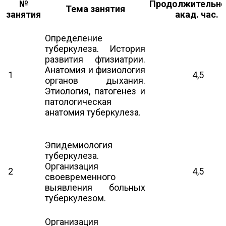
№
Продолжительно
Тема занятия
занятия
акад. час.
Определение
туберкулеза. История
развития фтизиатрии.
Анатомия и физиология
1
4,5
органов дыхания.
Этиология, патогенез и
патологическая
анатомия туберкулеза.
Эпидемиология
туберкулеза.
Организация
2
4,5
своевременного
выявления больных
туберкулезом.
Организация