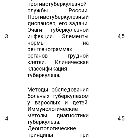
противотуберкулезной
службы России.
Противотуберкулезный
диспансер, его задачи.
Очаги туберкулезной
3
инфекции. Элементы
4,5
нормы на
рентгенограммах
органов грудной
клетки. Клиническая
классификация
туберкулеза.
Методы обследования
больных туберкулезом
у взрослых и детей.
Иммунологические
метолы диагностики
4
4,5
туберкулеза.
Деонтологические
принципы при