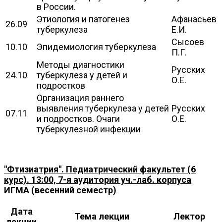
в России.
Этиология и патогенез
Афанасьев
26.09
туберкулеза
Е.И.
Сысоев
10.10
Эпидемиология туберкулеза
П.Г.
Методы диагностики
Русских
24.10
туберкулеза у детей и
О.Е.
подростков
Организация раннего
выявления туберкулеза у детей
Русских
07.11
и подростков. Очаги
О.Е.
туберкулезной инфекции
"Фтизиатрия". Педиатрический факультет (6
курс). 13:00, 7-я аудитория уч.-лаб. корпуса
ИГМА (весенний семестр)
Дата
Тема лекции
Лектор
лекции