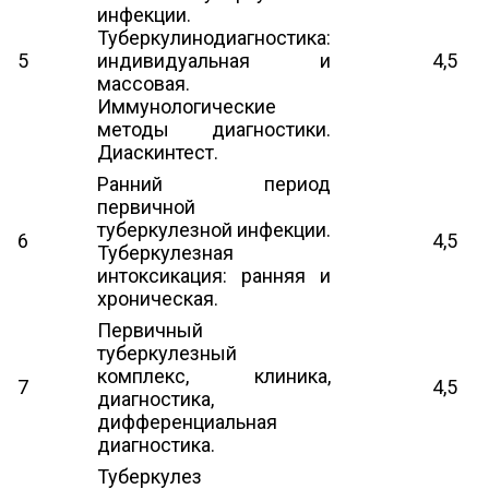
инфекции.
Туберкулинодиагностика:
5
индивидуальная и
4,5
массовая.
Иммунологические
методы диагностики.
Диаскинтест.
Ранний период
первичной
туберкулезной инфекции.
6
4,5
Туберкулезная
интоксикация: ранняя и
хроническая.
Первичный
туберкулезный
комплекс, клиника,
7
4,5
диагностика,
дифференциальная
диагностика.
Туберкулез