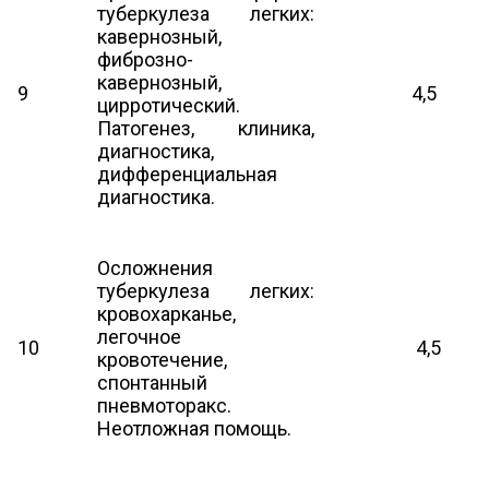
туберкулеза легких:
кавернозный,
фиброзно-
кавернозный,
9
4,5
цирротический.
Патогенез, клиника,
диагностика,
дифференциальная
диагностика.
Осложнения
туберкулеза легких:
кровохарканье,
легочное
10
4,5
кровотечение,
спонтанный
пневмоторакс.
Неотложная помощь.