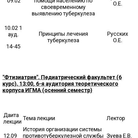
09.02
помощи населению по
О.Е.
своевременному
выявлению туберкулеза
10.02 1
Принципы лечения
Русских
ауд.
туберкулеза
О.Е.
14-45
"Фтизиатрия". Педиатрический факультет (6
курс). 13:00, 6-я аудитория теоретического
корпуса ИГМА (осенний семестр)
Даита
Тема лекции
Лектор
лекции
История организации системы
12.09
противотуберкулезной службы
Зуева Е.В.