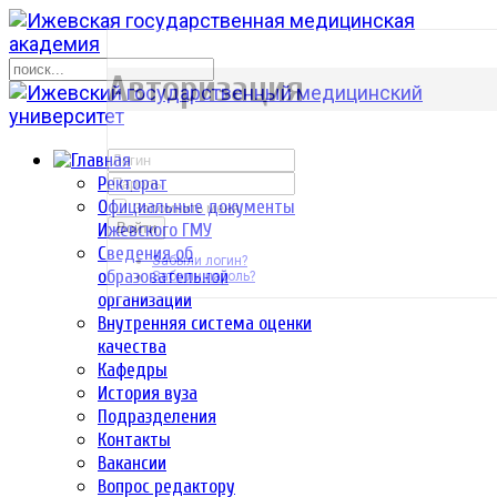
р
Авторизация
Ректорат
Официальные документы
Запомнить меня
Ижевского ГМУ
Войти
Сведения об
Забыли логин?
образовательной
Забыли пароль?
организации
Внутренняя система оценки
качества
Кафедры
История вуза
Подразделения
Контакты
Вакансии
Вопрос редактору