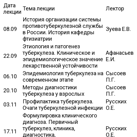
Дата
Тема лекции
Лектор
лекции
История организации системы
противотуберкулезной службы
08.09
Зуева Е.В.
в России. История кафедры
фтизиатрии
Этиология и патогенез
туберкулеза. Клиническое и
Афанасьев
22.09
эпидемиологическое значение
Е.И.
лекарственной устойчивости
Эпидемиология туберкулеза на
Сысоев
06.10
современном этапе
П.Г.
Методы диагностики
Сысоев
20.10
туберкулеза у взрослых
П.Г.
Профилактика туберкулеза.
Русских
03.11
Очаги туберкулезной инфекции
О.Е.
Формулировка клинического
диагноза. Первичный
туберкулез, клиника,
Русских
17.11
диагностика,
О.Е.