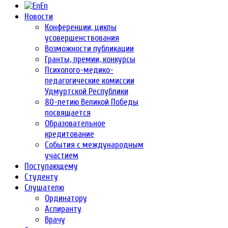
En
Новости
Конференции, циклы
усовершенствования
Возможности публикации
Гранты, премии, конкурсы
Психолого-медико-
педагогические комиссии
Удмуртской Республики
80-летию Великой Победы
посвящается
Образовательное
кредитование
События с международным
участием
Поступающему
Студенту
Слушателю
Ординатору
Аспиранту
Врачу