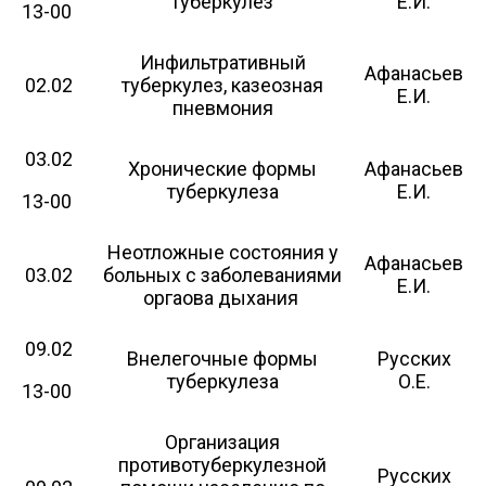
туберкулез
Е.И.
13-00
Инфильтративный
Афанасьев
02.02
туберкулез, казеозная
Е.И.
пневмония
03.02
Хронические формы
Афанасьев
туберкулеза
Е.И.
13-00
Неотложные состояния у
Афанасьев
03.02
больных с заболеваниями
Е.И.
оргаова дыхания
09.02
Внелегочные формы
Русских
туберкулеза
О.Е.
13-00
Организация
противотуберкулезной
Русских