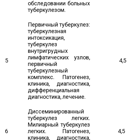
обследовании больных
туберкулезом.
Первичный туберкулез:
туберкулезная
интоксикация,
туберкулез
внутригрудных
лимфатических узлов,
5
4,5
первичный
туберкулезный
комплекс. Патогенез,
клиника, диагностика,
дифференциальная
диагностика, лечение.
Диссеминированный
туберкулез легких.
Милиарный туберкулез
6
легких. Патогенез,
4,5
клиника, диагностика,