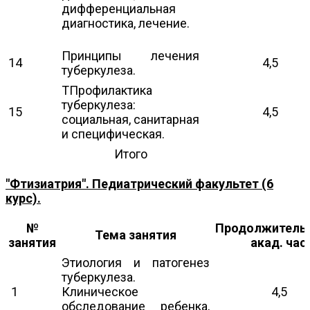
дифференциальная
диагностика, лечение.
Принципы лечения
14
4,5
туберкулеза.
ТПрофилактика
туберкулеза:
15
4,5
социальная, санитарная
и специфическая.
Итого
"Фтизиатрия". Педиатрический факультет (6
курс).
№
Продолжительн
Тема занятия
занятия
акад. час.
Этиология и патогенез
туберкулеза.
1
Клиническое
4,5
обследование ребенка,