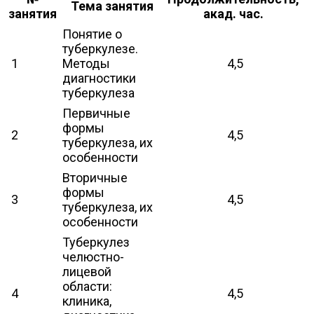
Тема занятия
занятия
акад. час.
Понятие о
туберкулезе.
1
Методы
4,5
диагностики
туберкулеза
Первичные
формы
2
4,5
туберкулеза, их
особенности
Вторичные
формы
3
4,5
туберкулеза, их
особенности
Туберкулез
челюстно-
лицевой
области:
4
4,5
клиника,