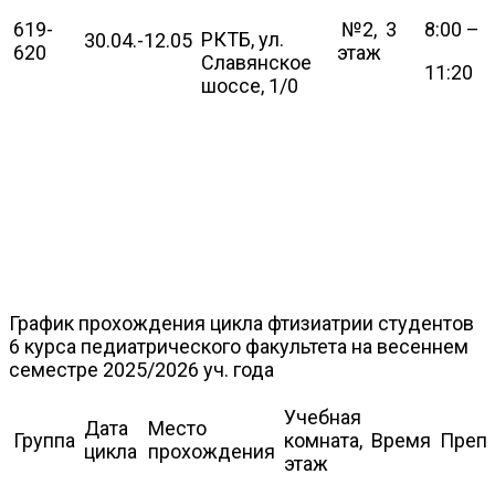
619-
№2, 3
8:00 –
РКТБ, ул.
30.04.-12.05
620
этаж
Славянское
11:20
шоссе, 1/0
График прохождения цикла фтизиатрии студентов
6 курса педиатрического факультета на весеннем
семестре 2025/2026 уч. года
Учебная
Дата
Место
Группа
комната,
Время
Препо
цикла
прохождения
этаж