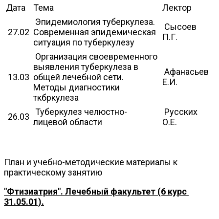
Дата
Тема
Лектор
Эпидемиология туберкулеза.
Сысоев
27.02
Современная эпидемическая
П.Г.
ситуация по туберкулезу
Организация своевременного
выявления туберкулеза в
Афанасьев
13.03
общей лечебной сети.
Е.И.
Методы диагностики
ткбркулеза
Туберкулез челюстно-
Русских
26.03
лицевой области
О.Е.
План и учебно-методические материалы к
практическому занятию
"Фтизиатрия". Лечебный факультет (6 курс
31.05.01).