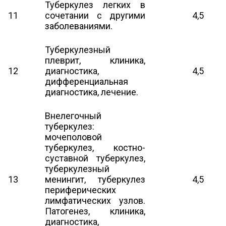
Туберкулез легких в
11
сочетании с другими
4,5
заболеваниями.
Туберкулезный
плеврит, клиника,
12
диагностика,
4,5
дифференциальная
диагностика, лечение.
Внелегочный
туберкулез:
мочеполовой
туберкулез, костно-
суставной туберкулез,
туберкулезный
13
менингит, туберкулез
4,5
периферических
лимфатических узлов.
Патогенез, клиника,
диагностика,