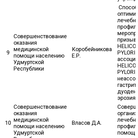
Спосо
оптими
лечебно
профил
меропр
Совершенствование
призыв
оказания
HELICO
медицинской
Коробейникова
9
PYLORI-
помощи населению
Е.Р.
ассоци
Удмуртской
HELICO
Республики
PYLORI-
неассо
гастрит
дуоден
эрозиям
Совершенствование
Соверш
оказания
организ
медицинской
лечебно
10
Власов Д.А.
помощи населению
профил
Удмуртской
помощи