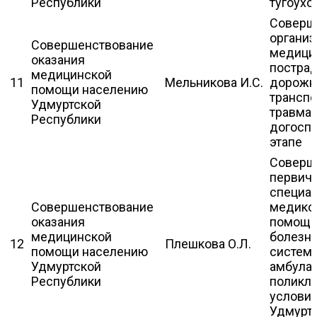
Республики
тугоухо
Соверш
организ
Совершенствование
медици
оказания
постра
медицинской
11
Мельникова И.С.
дорожн
помощи населению
трансп
Удмуртской
травмам
Республики
догосп
этапе
Соверш
первич
специа
Совершенствование
медико
оказания
помощи
медицинской
болезн
12
Плешкова О.Л.
помощи населению
систем
Удмуртской
амбулат
Республики
поликл
условия
Удмурт