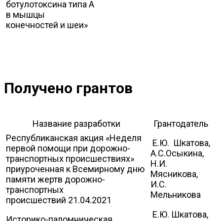
ботулотоксина типа А
в мышцы
конечностей и шеи»
Получено грантов
Название разработки
Грантодатель
Республиканская акция «Неделя
Е.Ю. Шкатова,
первой помощи при дорожно-
А.С.Осыкина,
транспортных происшествиях»
Н.И.
приуроченная к Всемирному дню
Мясникова,
памяти жертв дорожно-
И.С.
транспортных
Мельникова
происшествий 21.04.2021
Е.Ю. Шкатова,
Историко-паломническая