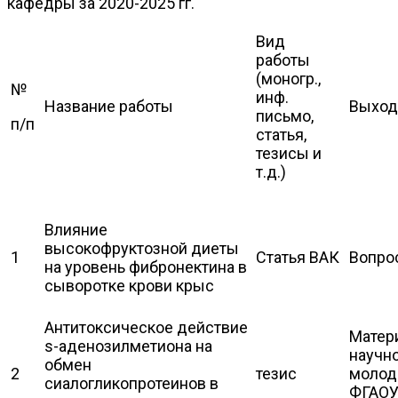
кафедры за 2020-2025 гг.
Вид
работы
(моногр.,
№
инф.
Название работы
Выход
письмо,
п/п
статья,
тезисы и
т.д.)
Влияние
высокофруктозной диеты
1
Статья ВАК
Вопрос
на уровень фибронектина в
сыворотке крови крыс
Антитоксическое действие
Матер
s-аденозилметиона на
научн
обмен
2
тезис
молод
сиалогликопротеинов в
ФГАОУ