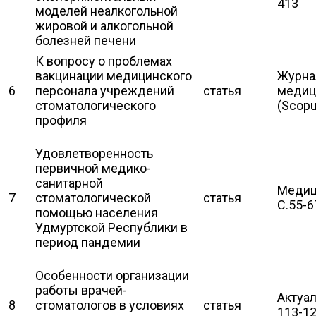
413
моделей неалкогольной
жировой и алкогольной
болезней печени
К вопросу о проблемах
вакцинации медицинского
Журна
6
персонала учреждений
статья
медици
стоматологического
(Scopu
профиля
Удовлетворенность
первичной медико-
санитарной
Медици
7
стоматологической
статья
С.55-6
помощью населения
Удмуртской Республики в
период пандемии
Особенности организации
работы врачей-
Актуал
8
стоматологов в условиях
статья
113-12