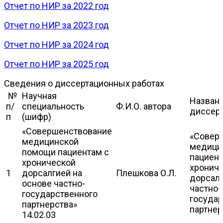
Отчет по НИР за 2022 год
Отчет по НИР за 2023 год
Отчет по НИР за 2024 год
Отчет по НИР за 2025 год
Сведения о диссертационных работах
№
Научная
Назван
п/
специальность
Ф.И.О. автора
диссер
п
(шифр)
«Совершенствование
«Совер
медицинской
медици
помощи пациентам с
пациент
хронической
хронич
1
дорсалгией на
Плешкова О.Л.
дорсалг
основе частно-
частно-
государственного
государ
партнерства»
партнер
14.02.03