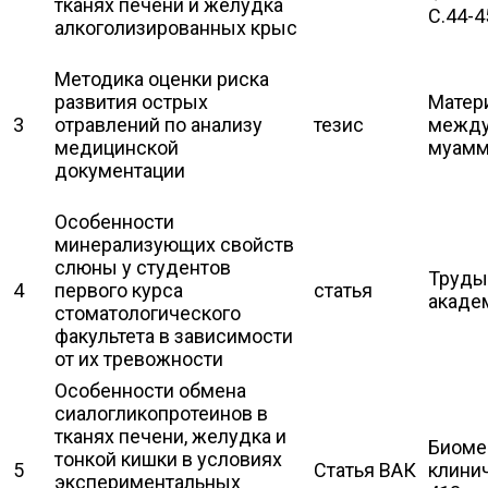
тканях печени и желудка
С.44-4
алкоголизированных крыс
Методика оценки риска
развития острых
Матер
3
отравлений по анализу
тезис
между
медицинской
муаммо
документации
Особенности
минерализующих свойств
слюны у студентов
Труды
4
первого курса
статья
академ
стоматологического
факультета в зависимости
от их тревожности
Особенности обмена
сиалогликопротеинов в
тканях печени, желудка и
Биомед
тонкой кишки в условиях
5
Статья ВАК
клинич
экспериментальных