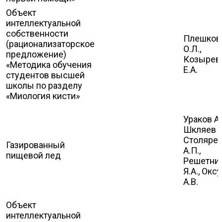
Объект
интеллектуальной
собственности
Плешков
(рационализаторское
О.Л.,
предложение)
Козырев
«Методика обучения
Е.А.
студентов высшей
школы по разделу
«Миология кисти»
Ураков А.
Шкляев А.
Столяре
Газированный
А.П.,
пищевой лед
Решетни
Я.А., Окс
А.В.
Объект
интеллектуальной