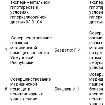
экспериментальном
экспер
гипотиреозе в
гипотир
условиях
услови
гиперкаллорийной
гиперк
диеты» 03.01.04
диеты»
Соверш
Совершенствование
органи
оказания
форм о
медицинской
медици
7
Бездетко Г.И.
помощи населению
по орто
Удмуртской
стомато
Республики
амбула
услови
Соверш
Совершенствование
медици
медицинской
пациент
8
помощи в
Бакшаев И.Н.
болезн
пенитенциарных
кровоо
учреждениях
пените
учрежд