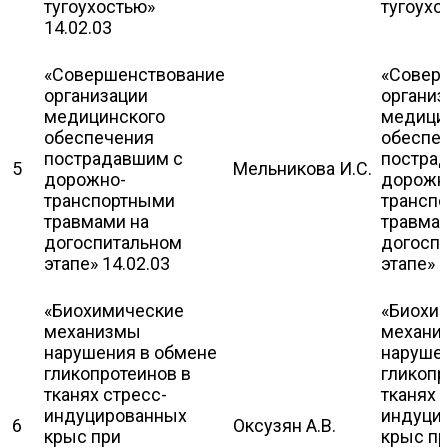
тугоухостью»
тугоухо
14.02.03
«Совершенствование
«Совер
организации
организ
медицинского
медици
обеспечения
обеспе
пострадавшим с
постра
5
Мельникова И.С.
дорожно-
дорожн
транспортными
трансп
травмами на
травмам
догоспитальном
догосп
этапе» 14.02.03
этапе»
«Биохимические
«Биохи
механизмы
механи
нарушения в обмене
наруше
гликопротеинов в
гликопр
тканях стресс-
тканях 
индуцированных
индуци
6
Оксузян А.В.
крыс при
крыс п