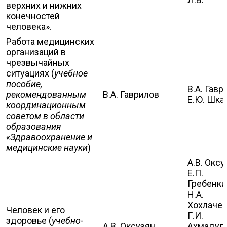
верхних и нижних
конечностей
человека».
Работа медицинских
организаций в
чрезвычайных
ситуациях (
учебное
пособие,
В.А. Гавр
рекомендованным
В.А. Гаврилов
Е.Ю. Шка
координационным
советом в области
образования
«Здравоохранение и
медицинские науки
)
А.В. Оксу
Е.П.
Гребенки
Н.А.
Хохлачев
Человек и его
Г.И.
здоровье (
учебно-
А.В. Оксузян
Ахмадулл