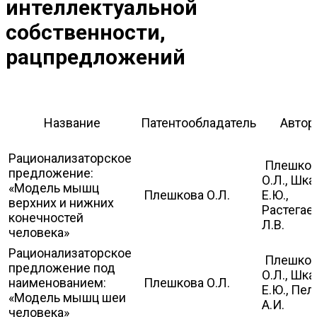
интеллектуальной
собственности,
рацпредложений
Название
Патентообладатель
Авто
Рационализаторское
Плешков
предложение:
О.Л., Шка
«Модель мышц
Плешкова О.Л.
Е.Ю.,
верхних и нижних
Растегае
конечностей
Л.В.
человека»
Рационализаторское
Плешков
предложение под
О.Л., Шка
наименованием:
Плешкова О.Л.
Е.Ю., Пел
«Модель мышц шеи
А.И.
человека»