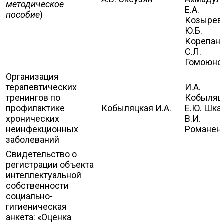
методическое
Е.А.
пособие
)
Козырева
Ю.Б.
Корепано
С.Л.
Гомоюно
Организация
терапевтических
И.А.
тренингов по
Кобыляцк
профилактике
Кобыляцкая И.А.
Е.Ю. Шка
хронических
В.И.
неинфекционных
Романен
заболеваний
Свидетельство о
регистрации объекта
интеллектуальной
собственности
социально-
гигиеническая
анкета: «Оценка