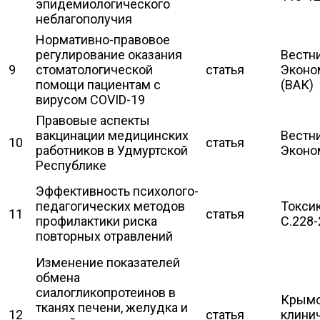
эпидемиологического
неблагополучия
Нормативно-правовое
регулирование оказания
Вестни
9
стоматологической
статья
Эконом
помощи пациентам с
(ВАК)
вирусом COVID-19
Правовые аспекты
вакцинации медицинских
Вестни
10
статья
работников в Удмуртской
Эконом
Республике
Эффективность психолого-
педагогических методов
Токсик
11
статья
профилактики риска
С.228-
повторных отравлений
Изменение показателей
обмена
сиалогликопротеинов в
Крымс
тканях печени, желудка и
12
статья
клинич