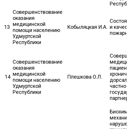
Респуб
Совершенствование
оказания
Состоя
медицинской
13
Кобыляцкая И.А.
и качес
помощи населению
пожарн
Удмуртской
Республики
Соверш
Совершенствование
медици
оказания
пациент
медицинской
хронич
14
Плешкова О.Л.
помощи населению
дорсалг
Удмуртской
частно-
Республики
государ
партнер
Биохим
механи
наруше