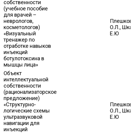
собственности
(учебное пособие
для врачей –
неврологов,
Плешков
косметологов)
О.Л., Шка
«Визуальный
Е.Ю
тренажер по
отработке навыков
инъекций
ботулотоксина в
мышцы лица»
Объект
интеллектуальной
собственности
(рационализаторское
предложение)
«Структурно-
Плешков
логические схемы
О.Л., Шка
ультразвуковой
Е.Ю
навигации для
инъекций