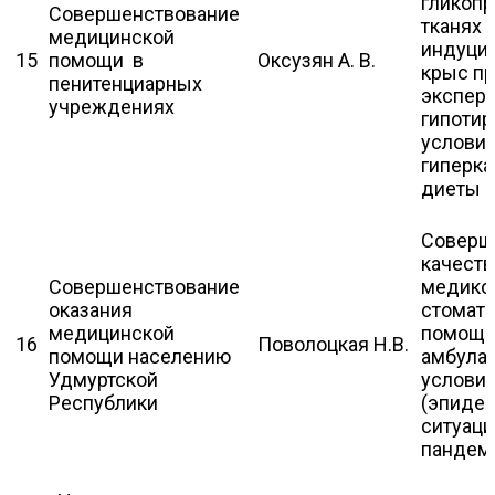
гликопр
Совершенствование
тканях 
медицинской
индуци
15
помощи в
Оксузян А. В.
крыс п
пенитенциарных
экспер
учреждениях
гипотир
услови
гиперк
диеты
Соверш
качеств
Совершенствование
медико
оказания
стомат
медицинской
помощи
16
Поволоцкая Н.В.
помощи населению
амбула
Удмуртской
услови
Республики
(эпиде
ситуаци
пандем