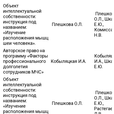
Объект
интеллектуальной
Плешков
собственности:
О.Л., Шка
инструкция под
Плешкова О.Л.
Е.Ю.,
названием:
Комисса
«Изучение
Н.В.
расположения мышц
шеи человека».
Авторское право на
программу «Факторы
Кобыляц
профессионального
Кобыляцкая И.А.
И.А., Шка
долголетия
Е.Ю.
сотрудников МЧС»
Объект
интеллектуальной
собственности:
Плешков
инструкция под
О.Л., Шка
названием:
Плешкова О.Л.
Е.Ю.,
«Изучение
Растегае
расположения мышц
Л.В.