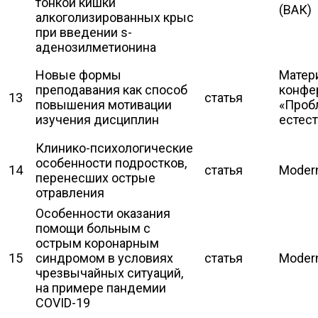
тонкой кишки
(ВАК)
алкоголизированных крыс
при введении s-
аденозилметионина
Новые формы
Матер
преподавания как способ
конфе
13
статья
повышения мотивации
«Проб
изучения дисциплин
естест
Клинико-психологические
особенности подростков,
14
статья
Мodern
перенесших острые
отравления
Особенности оказания
помощи больным с
острым коронарным
15
синдромом в условиях
статья
Мodern
чрезвычайных ситуаций,
на примере пандемии
COVID-19