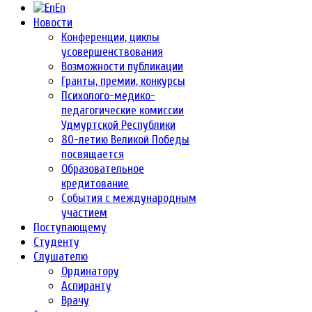
En
Новости
Конференции, циклы
усовершенствования
Возможности публикации
Гранты, премии, конкурсы
Психолого-медико-
педагогические комиссии
Удмуртской Республики
80-летию Великой Победы
посвящается
Образовательное
кредитование
События с международным
участием
Поступающему
Студенту
Слушателю
Ординатору
Аспиранту
Врачу