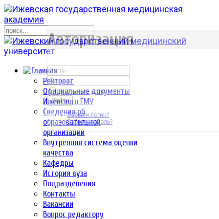
р
Авторизация
Ректорат
Официальные документы
Запомнить меня
Ижевского ГМУ
Войти
Сведения об
Забыли логин?
образовательной
Забыли пароль?
организации
Внутренняя система оценки
качества
Кафедры
История вуза
Подразделения
Контакты
Вакансии
Вопрос редактору