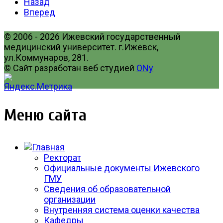
Назад
Вперед
© 2006 - 2026 Ижевский государственный
медицинский университет. г.Ижевск,
ул.Коммунаров, 281.
© Сайт разработан веб студией
ONy
Меню сайта
Ректорат
Официальные документы Ижевского
ГМУ
Сведения об образовательной
организации
Внутренняя система оценки качества
Кафедры