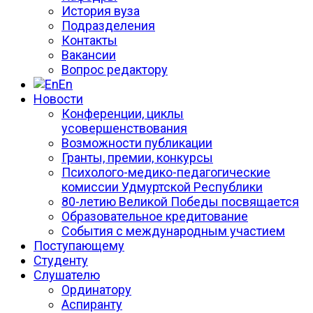
История вуза
Подразделения
Контакты
Вакансии
Вопрос редактору
En
Новости
Конференции, циклы
усовершенствования
Возможности публикации
Гранты, премии, конкурсы
Психолого-медико-педагогические
комиссии Удмуртской Республики
80-летию Великой Победы посвящается
Образовательное кредитование
События с международным участием
Поступающему
Студенту
Слушателю
Ординатору
Аспиранту