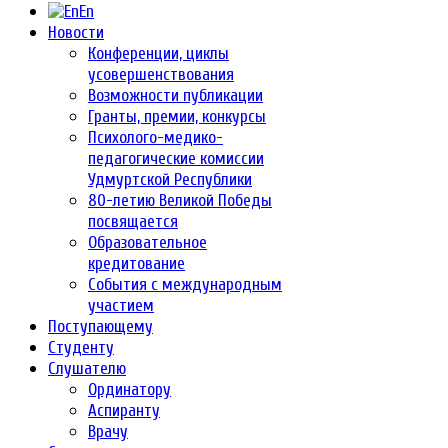
En
Новости
Конференции, циклы
усовершенствования
Возможности публикации
Гранты, премии, конкурсы
Психолого-медико-
педагогические комиссии
Удмуртской Республики
80-летию Великой Победы
посвящается
Образовательное
кредитование
События с международным
участием
Поступающему
Студенту
Слушателю
Ординатору
Аспиранту
Врачу