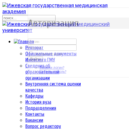
р
Авторизация
Ректорат
Официальные документы
Запомнить меня
Ижевского ГМУ
Войти
Сведения об
Забыли логин?
образовательной
Забыли пароль?
организации
Внутренняя система оценки
качества
Кафедры
История вуза
Подразделения
Контакты
Вакансии
Вопрос редактору