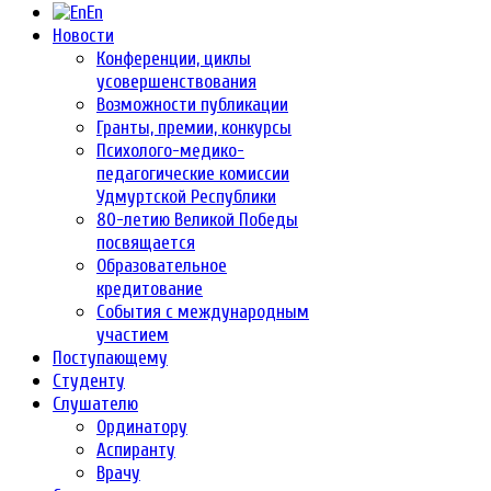
En
Новости
Конференции, циклы
усовершенствования
Возможности публикации
Гранты, премии, конкурсы
Психолого-медико-
педагогические комиссии
Удмуртской Республики
80-летию Великой Победы
посвящается
Образовательное
кредитование
События с международным
участием
Поступающему
Студенту
Слушателю
Ординатору
Аспиранту
Врачу