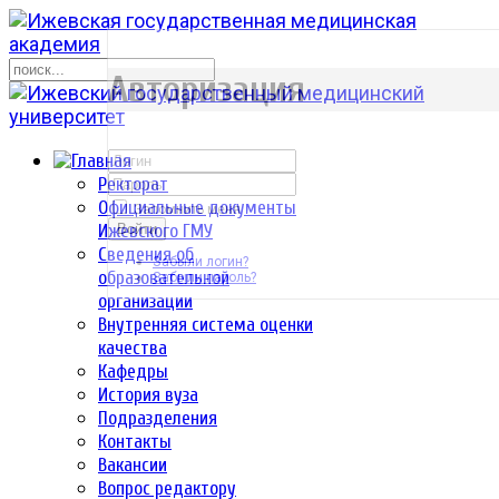
р
Авторизация
Ректорат
Официальные документы
Запомнить меня
Ижевского ГМУ
Войти
Сведения об
Забыли логин?
образовательной
Забыли пароль?
организации
Внутренняя система оценки
качества
Кафедры
История вуза
Подразделения
Контакты
Вакансии
Вопрос редактору