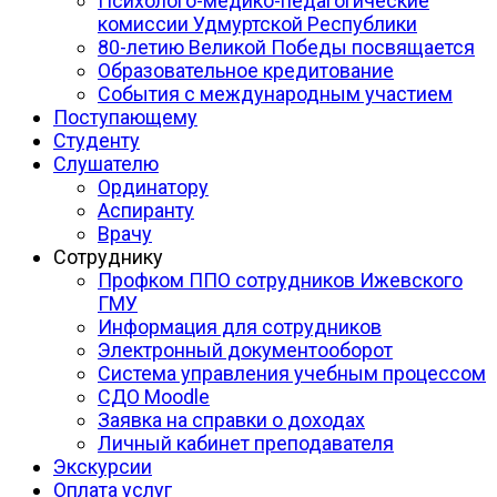
Психолого-медико-педагогические
комиссии Удмуртской Республики
80-летию Великой Победы посвящается
Образовательное кредитование
События с международным участием
Поступающему
Студенту
Слушателю
Ординатору
Аспиранту
Врачу
Сотруднику
Профком ППО сотрудников Ижевского
ГМУ
Информация для сотрудников
Электронный документооборот
Система управления учебным процессом
СДО Moodle
Заявка на справки о доходах
Личный кабинет преподавателя
Экскурсии
Оплата услуг