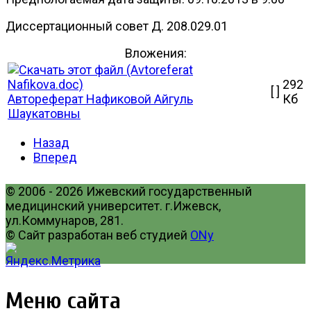
Диссертационный совет Д. 208.029.01
Вложения:
292
[ ]
Автореферат Нафиковой Айгуль
Кб
Шаукатовны
Назад
Вперед
© 2006 - 2026 Ижевский государственный
медицинский университет. г.Ижевск,
ул.Коммунаров, 281.
© Сайт разработан веб студией
ONy
Меню сайта