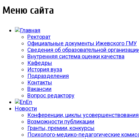
Меню сайта
Ректорат
Официальные документы Ижевского ГМУ
Сведения об образовательной организаци
Внутренняя система оценки качества
Кафедры
История вуза
Подразделения
Контакты
Вакансии
Вопрос редактору
En
Новости
Конференции, циклы усовершенствования
Возможности публикации
Гранты, премии, конкурсы
Психолого-медико-педагогические комис