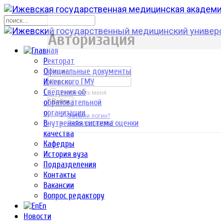
р
Авторизация
Ректорат
Официальные документы
Ижевского ГМУ
Сведения об
Запомнить меня
образовательной
Войти
организации
Забыли логин?
Внутренняя система оценки
Забыли пароль?
качества
Кафедры
История вуза
Подразделения
Контакты
Вакансии
Вопрос редактору
En
Новости