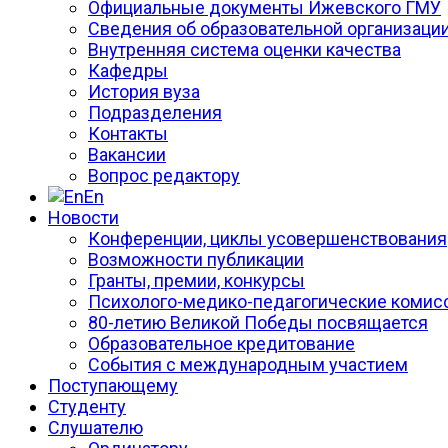
Официальные документы Ижевского ГМУ
Сведения об образовательной организаци
Внутренняя система оценки качества
Кафедры
История вуза
Подразделения
Контакты
Вакансии
Вопрос редактору
En
Новости
Конференции, циклы усовершенствования
Возможности публикации
Гранты, премии, конкурсы
Психолого-медико-педагогические комис
80-летию Великой Победы посвящается
Образовательное кредитование
События с международным участием
Поступающему
Студенту
Слушателю