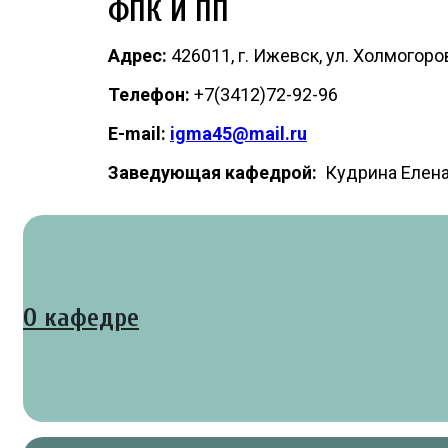
ФПК И ПП
Адрес:
426011, г. Ижевск, ул. Холмогор
Телефон:
+7(3412)72-92-96
E-mail:
igma45@mail.ru
Заведующая кафедрой:
Кудрина Елена
О кафедре