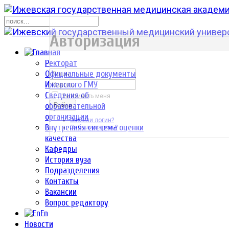
р
Авторизация
Ректорат
Официальные документы
Ижевского ГМУ
Сведения об
Запомнить меня
образовательной
Войти
организации
Забыли логин?
Внутренняя система оценки
Забыли пароль?
качества
Кафедры
История вуза
Подразделения
Контакты
Вакансии
Вопрос редактору
En
Новости