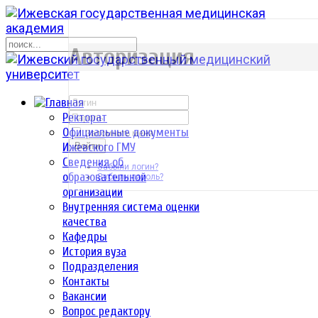
р
Авторизация
Ректорат
Официальные документы
Запомнить меня
Ижевского ГМУ
Войти
Сведения об
Забыли логин?
образовательной
Забыли пароль?
организации
Внутренняя система оценки
качества
Кафедры
История вуза
Подразделения
Контакты
Вакансии
Вопрос редактору