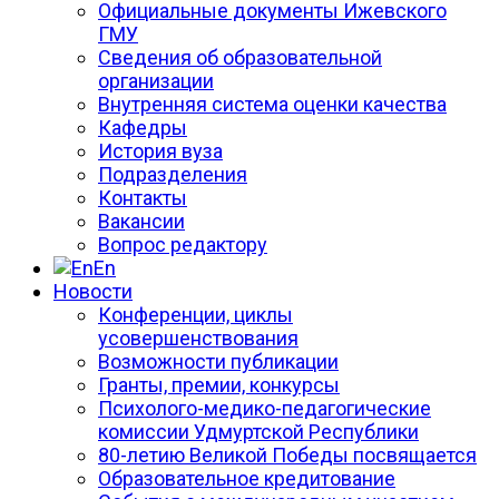
Официальные документы Ижевского
ГМУ
Сведения об образовательной
организации
Внутренняя система оценки качества
Кафедры
История вуза
Подразделения
Контакты
Вакансии
Вопрос редактору
En
Новости
Конференции, циклы
усовершенствования
Возможности публикации
Гранты, премии, конкурсы
Психолого-медико-педагогические
комиссии Удмуртской Республики
80-летию Великой Победы посвящается
Образовательное кредитование