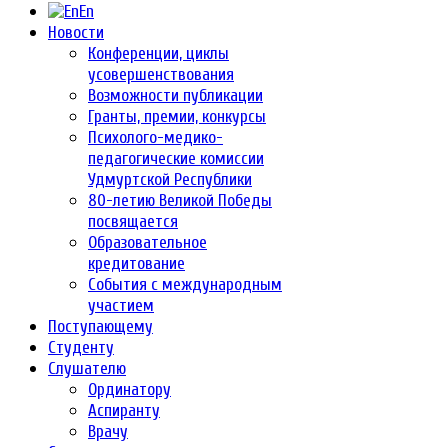
En
Новости
Конференции, циклы
усовершенствования
Возможности публикации
Гранты, премии, конкурсы
Психолого-медико-
педагогические комиссии
Удмуртской Республики
80-летию Великой Победы
посвящается
Образовательное
кредитование
События с международным
участием
Поступающему
Студенту
Слушателю
Ординатору
Аспиранту
Врачу