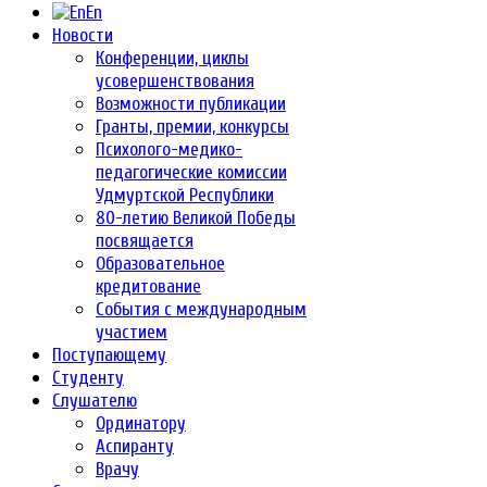
En
Новости
Конференции, циклы
усовершенствования
Возможности публикации
Гранты, премии, конкурсы
Психолого-медико-
педагогические комиссии
Удмуртской Республики
80-летию Великой Победы
посвящается
Образовательное
кредитование
События с международным
участием
Поступающему
Студенту
Слушателю
Ординатору
Аспиранту
Врачу