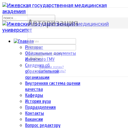
р
Авторизация
Ректорат
Официальные документы
Запомнить меня
Ижевского ГМУ
Войти
Сведения об
Забыли логин?
образовательной
Забыли пароль?
организации
Внутренняя система оценки
качества
Кафедры
История вуза
Подразделения
Контакты
Вакансии
Вопрос редактору