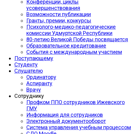
Конференции, циклы
усовершенствования
Возможности публикации
Гранты, премии, конкурсы
Психолого-медико-педагогические
комиссии Удмуртской Республики
80-летию Великой Победы посвящается
Образовательное кредитование
События с международным участием
Поступающему
Студенту
Слушателю
Ординатору
Аспиранту
Врачу
Сотруднику
Профком ППО сотрудников Ижевского
ГМУ
Информация для сотрудников
Электронный документооборот
Система управления учебным процессом
СДО Moodle