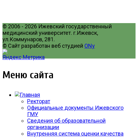
© 2006 - 2026 Ижевский государственный
медицинский университет. г.Ижевск,
ул.Коммунаров, 281.
© Сайт разработан веб студией
ONy
Меню сайта
Ректорат
Официальные документы Ижевского
ГМУ
Сведения об образовательной
организации
Внутренняя система оценки качества