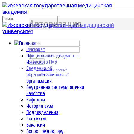
р
Авторизация
Ректорат
Официальные документы
Запомнить меня
Ижевского ГМУ
Войти
Сведения об
Забыли логин?
образовательной
Забыли пароль?
организации
Внутренняя система оценки
качества
Кафедры
История вуза
Подразделения
Контакты
Вакансии
Вопрос редактору