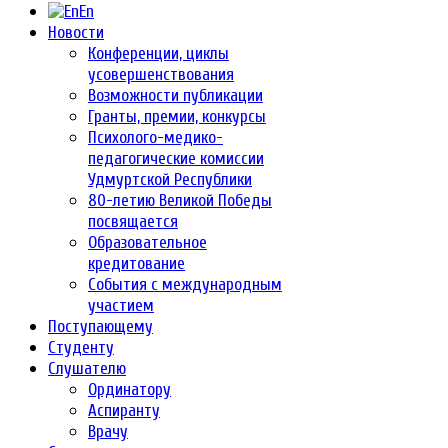
En
Новости
Конференции, циклы
усовершенствования
Возможности публикации
Гранты, премии, конкурсы
Психолого-медико-
педагогические комиссии
Удмуртской Республики
80-летию Великой Победы
посвящается
Образовательное
кредитование
События с международным
участием
Поступающему
Студенту
Слушателю
Ординатору
Аспиранту
Врачу