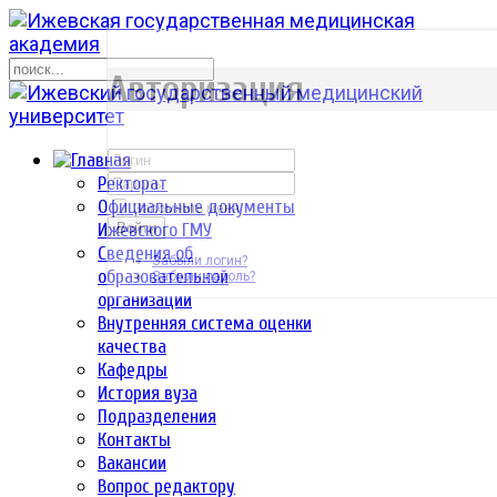
р
Авторизация
Ректорат
Официальные документы
Запомнить меня
Ижевского ГМУ
Войти
Сведения об
Забыли логин?
образовательной
Забыли пароль?
организации
Внутренняя система оценки
качества
Кафедры
История вуза
Подразделения
Контакты
Вакансии
Вопрос редактору