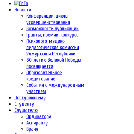
En
Новости
Конференции, циклы
усовершенствования
Возможности публикации
Гранты, премии, конкурсы
Психолого-медико-
педагогические комиссии
Удмуртской Республики
80-летию Великой Победы
посвящается
Образовательное
кредитование
События с международным
участием
Поступающему
Студенту
Слушателю
Ординатору
Аспиранту
Врачу