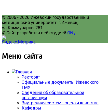
© 2006 - 2026 Ижевский государственный
медицинский университет. г.Ижевск,
ул.Коммунаров, 281.
© Сайт разработан веб студией
ONy
Меню сайта
Ректорат
Официальные документы Ижевского
ГМУ
Сведения об образовательной
организации
Внутренняя система оценки качества
Кафедры