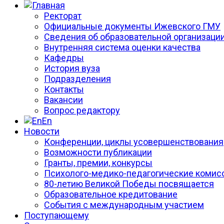
Ректорат
Официальные документы Ижевского ГМУ
Сведения об образовательной организаци
Внутренняя система оценки качества
Кафедры
История вуза
Подразделения
Контакты
Вакансии
Вопрос редактору
En
Новости
Конференции, циклы усовершенствования
Возможности публикации
Гранты, премии, конкурсы
Психолого-медико-педагогические комис
80-летию Великой Победы посвящается
Образовательное кредитование
События с международным участием
Поступающему