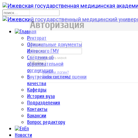
р
Авторизация
Ректорат
Официальные документы
Ижевского ГМУ
Сведения об
Запомнить меня
образовательной
Войти
организации
Забыли логин?
Внутренняя система оценки
Забыли пароль?
качества
Кафедры
История вуза
Подразделения
Контакты
Вакансии
Вопрос редактору
En
Новости