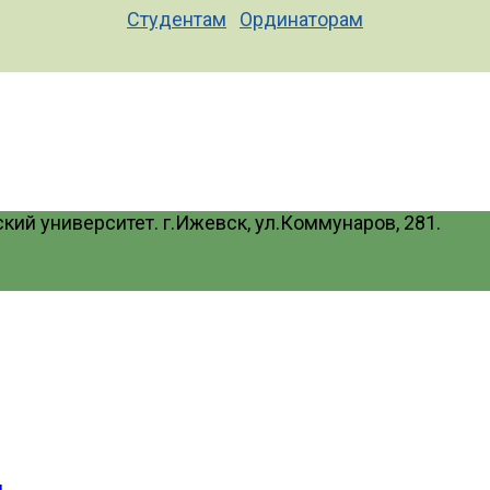
Студентам
Ординаторам
ий университет. г.Ижевск, ул.Коммунаров, 281.
и