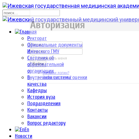
р
Авторизация
Ректорат
Официальные документы
Ижевского ГМУ
Сведения об
Запомнить меня
образовательной
Войти
организации
Забыли логин?
Внутренняя система оценки
Забыли пароль?
качества
Кафедры
История вуза
Подразделения
Контакты
Вакансии
Вопрос редактору
En
Новости