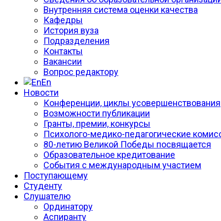
Внутренняя система оценки качества
Кафедры
История вуза
Подразделения
Контакты
Вакансии
Вопрос редактору
En
Новости
Конференции, циклы усовершенствования
Возможности публикации
Гранты, премии, конкурсы
Психолого-медико-педагогические комис
80-летию Великой Победы посвящается
Образовательное кредитование
События с международным участием
Поступающему
Студенту
Слушателю
Ординатору
Аспиранту