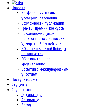
En
Новости
Конференции, циклы
усовершенствования
Возможности публикации
Гранты, премии, конкурсы
Психолого-медико-
педагогические комиссии
Удмуртской Республики
80-летию Великой Победы
посвящается
Образовательное
кредитование
События с международным
участием
Поступающему
Студенту
Слушателю
Ординатору
Аспиранту
Врачу