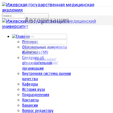
р
Авторизация
Ректорат
Официальные документы
Запомнить меня
Ижевского ГМУ
Войти
Сведения об
Забыли логин?
образовательной
Забыли пароль?
организации
Внутренняя система оценки
качества
Кафедры
История вуза
Подразделения
Контакты
Вакансии
Вопрос редактору