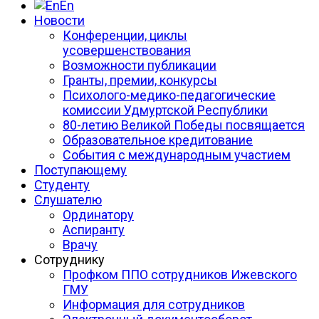
En
Новости
Конференции, циклы
усовершенствования
Возможности публикации
Гранты, премии, конкурсы
Психолого-медико-педагогические
комиссии Удмуртской Республики
80-летию Великой Победы посвящается
Образовательное кредитование
События с международным участием
Поступающему
Студенту
Слушателю
Ординатору
Аспиранту
Врачу
Сотруднику
Профком ППО сотрудников Ижевского
ГМУ
Информация для сотрудников