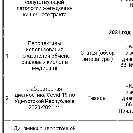
сопутствующей
№
патологии желудочно-
кишечного тракта
2021 год
Перспективы
«К
использования
Статья (обзор
ла
1
показателей обмена
литературы)
диаг
сиаловых кислот в
66. №
медицине
«К
Лабораторная
ла
диагностика Covid-19 по
2
Тезисы
диаг
Удмуртской Республике
66.
2020-2021 гг.
Прило
Динамика сывороточной