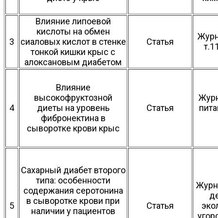
Влияние липоевой
кислоты на обмен
Журн
3
сиаловых кислот в стенке
Статья
т.1
тонкой кишки крыс с
алоксановым диабетом
Влияние
высокофруктозной
Жур
4
диеты на уровень
Статья
пита
фибронектина в
сыворотке крови крыс
Сахарный диабет второго
типа: особенности
Журн
содержания серотонина
д
в сыворотке крови при
5
Статья
эко
наличии у пациентов
угор