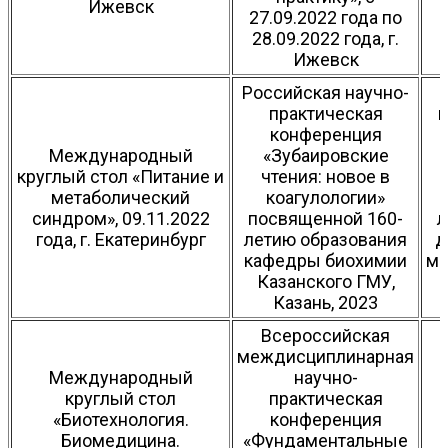
Ижевск
27.09.2022 года по
28.09.2022 года, г.
Ижевск
Российская научно-
практическая
п
конференция
Международный
«Зубаировские
круглый стол «Питание и
чтения: новое в
метаболический
коагулологии»
синдром», 09.11.2022
посвященной 160-
л
года, г. Екатеринбург
летию образования
д
кафедры биохимии
ми
Казанского ГМУ,
И
Казань, 2023
Всероссийская
междисциплинарная
Международный
научно-
круглый стол
практическая
«Биотехнология.
конференция
Биомедицина.
«Фундаментальные