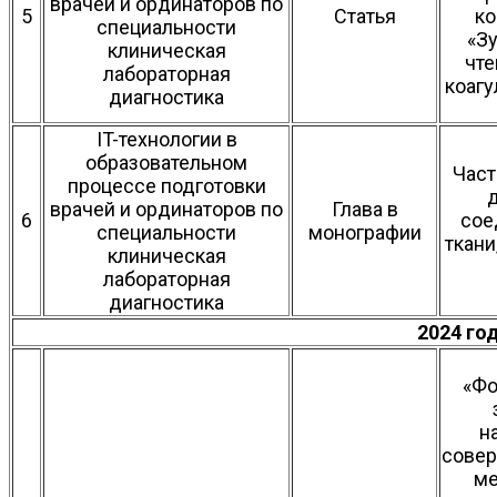
врачей и ординаторов по
5
Статья
ко
специальности
«З
клиническая
чте
лабораторная
коагу
диагностика
IT-технологии в
образовательном
Час
процессе подготовки
врачей и ординаторов по
Глава в
6
сое
специальности
монографии
ткани
клиническая
лабораторная
диагностика
2024 го
«Фо
н
сове
ме