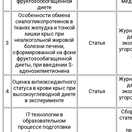
фруктозообогащенной
мед
диете
Особенности обмена
сиалогликопротеинов в
тканях желудка и тонкой
Журн
кишки крыс при
д
неалкогольной жировой
3
Статья
эко
болезни печени,
угор
сформированной на фоне
фруктозообагащенной
диеты, при введении S-
аденозилметионина
Журн
Оценка антиоксидантного
д
статуса в крови крыс при
4
Статья
эко
высокоуглеводной диете
угор
в эксперименте
Сбо
IT-технологии в
стат
образовательном
процессе подготовки
пр