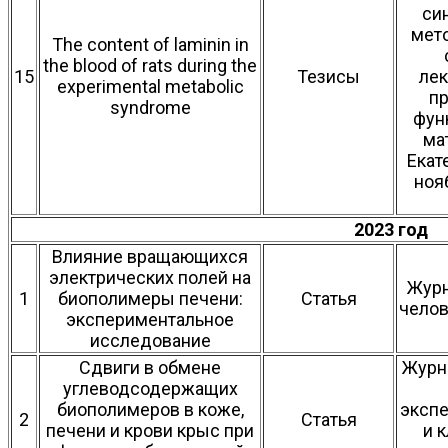
си
мет
The content of laminin in
the blood of rats during the
15
Тезисы
ле
experimental metabolic
пр
syndrome
фун
ма
Екат
ноя
2023 го
Влияние вращающихся
электрических полей на
Журн
1
биополимеры печени:
Статья
челов
экспериментальное
исследование
Сдвиги в обмене
Журн
углеводсодержащих
биополимеров в коже,
эксп
2
Статья
печени и крови крыс при
и 