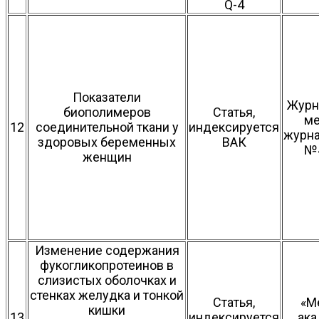
Q-4
Показатели
Журн
биополимеров
Статья,
ме
12
соединительной ткани у
индексируется
журнал
здоровых беременных
ВАК
№4
женщин
Изменение содержания
фукогликопротеинов в
слизистых оболочках и
стенках желудка и тонкой
Статья,
«М
кишки
13
индексируется
ак