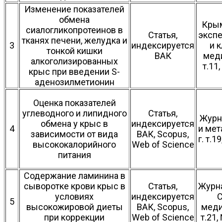
Изменение показателей
обмена
Крым
сиалогликопротеинов в
Статья,
эксп
тканях печени, желудка и
3
индексируется
и 
тонкой кишки
ВАК
меди
алкоголизированных
т.11
крыс при введении S-
аденозилметионин
Оценка показателей
углеводного и липидного
Статья,
Журн
обмена у крыс в
индексируется
4
и мет
зависимости от вида
ВАК, Scopus,
г. т.1
высококалорийного
Web of Science
питания
Содержание ламинина в
сыворотке крови крыс в
Статья,
Журн
условиях
индексируется
5
высокожировой диеты
ВАК, Scopus,
меди
при коррекции
Web of Science
т.21,