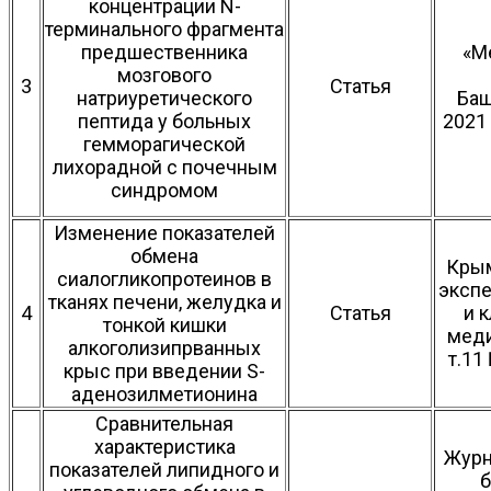
концентрации N-
терминального фрагмента
предшественника
«М
мозгового
3
Статья
натриуретического
Баш
пептида у больных
2021 
гемморагической
лихорадной с почечным
синдромом
Изменение показателей
обмена
Крым
сиалогликопротеинов в
эксп
тканях печени, желудка и
4
Статья
и 
тонкой кишки
меди
алкоголизипрванных
т.11
крыс при введении S-
аденозилметионина
Сравнительная
характеристика
Журн
показателей липидного и
б