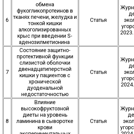
обмена
Журн
фукогликопротеинов в
д
тканях печени, желудка и
6
Статья
эко
тонкой кишки
угор
алкоголизированных
2023.
крыс при введении S-
аденозилметионина
Состояние защитно-
протективной функции
Журн
слизистой оболочки
д
двенадцатиперстной
7
Статья
эко
кишки у пациентов с
угор
хронической
2024.
дуоденальной
недостаточностью
Влияние
высокофруктозной
Журн
диеты на уровень
де
8
ламинина в сыворотке
Статья
экол
крови
угорс
экспериментальных
2024.