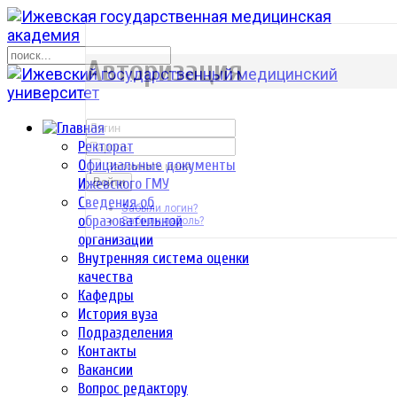
р
Авторизация
Ректорат
Официальные документы
Запомнить меня
Ижевского ГМУ
Войти
Сведения об
Забыли логин?
образовательной
Забыли пароль?
организации
Внутренняя система оценки
качества
Кафедры
История вуза
Подразделения
Контакты
Вакансии
Вопрос редактору