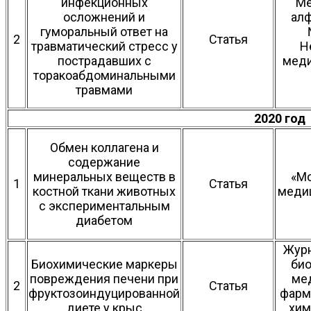
инфекционных
Ме
осложнений и
алф
гуморальный ответ на
2
Статья
травматический стресс у
Н
пострадавших с
меди
торакоабдоминальными
травмами
2020 год
Обмен коллагена и
содержание
минеральных веществ в
«М
1
Статья
костной ткани животных
медиц
с экспериментальным
диабетом
Жур
Биохимические маркеры
био
повреждения печени при
ме
2
Статья
фруктозоиндуцированной
фарм
диете у крыс
хим