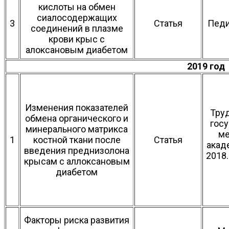
кислоты на обмен
сиалосодержащих
3
Статья
Педи
соединений в плазме
крови крыс с
алоксановым диабетом
2019 год
Изменения показателей
Тру
обмена органического и
гос
минерального матрикса
ме
1
костной ткани после
Статья
акад
введения преднизолона
2018.
крысам с аллоксановым
диабетом
Факторы риска развития