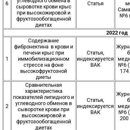
углеводного обмена в
6
Статья
м
сыровотке крови крыс
Сама
при высокожировой и
№6 (
фруктозообогащенной
диетах
2022 год
Содержание
фибронектина в крови и
Журн
печени крыс при
Статья,
б
1
иммобилизационном
индексируется
меди
стрессе на фоне
ВАК
№6 (1
высокофруктозной
174 
диеты
Сравнительная
характеристика
Журн
показателей липидного и
Статья,
б
углеводного обменов в
2
индексируется
меди
сыворотке крови при
ВАК
№6 (
высокожировой и
200 
фруктозообогащенной
диетах