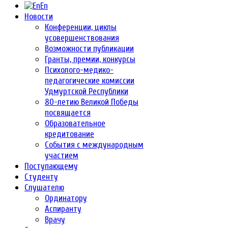
En
Новости
Конференции, циклы
усовершенствования
Возможности публикации
Гранты, премии, конкурсы
Психолого-медико-
педагогические комиссии
Удмуртской Республики
80-летию Великой Победы
посвящается
Образовательное
кредитование
События с международным
участием
Поступающему
Студенту
Слушателю
Ординатору
Аспиранту
Врачу