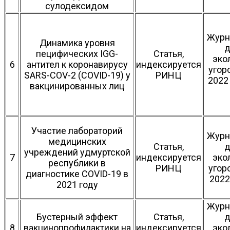
сулодексидом
Журн
Динамика уровня
д
пецифических IGG-
Статья,
эко
6
антител к коронавирусу
индексируется
угор
SARS-COV-2 (COVID-19) у
РИНЦ
2022 
вакцинированных лиц
Участие лабораторий
Журн
медицинских
Статья,
д
учреждений удмуртской
7
индексируется
эко
республики в
РИНЦ
угор
диагностике COVID-19 в
2022 
2021 году
Журн
Бустерный эффект
Статья,
д
8
вакцинопрофилактики на
индексируется
эко