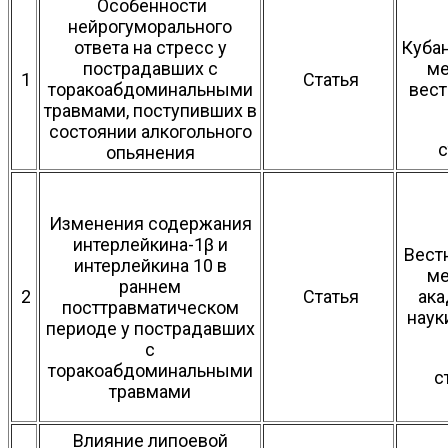
Особенности
нейрогуморального
ответа на стресс у
Куба
пострадавших с
ме
1
Статья
торакоабдоминальными
вест
травмами, поступивших в
состоянии алкогольного
с
опьянения
Изменения содержания
интерлейкина-1β и
Вест
интерлейкина 10 в
ме
раннем
2
Статья
ак
посттравматическом
наук
периоде у пострадавших
с
торакоабдоминальными
с
травмами
Влияние липоевой