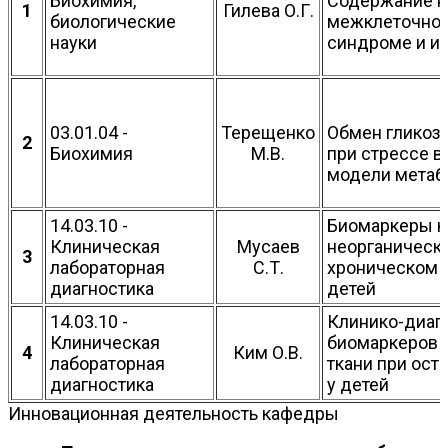
Биохимия,
Содержание н
1
Гилева О.Г.
биологические
межклеточног
науки
синдроме и и
03.01.04 -
Терещенко
Обмен гликоза
2
Биохимия
М.В.
при стрессе в
модели метаб
14.03.10 -
Биомаркеры ко
Клиническая
Мусаев
неорганическо
3
лабораторная
С.Т.
хроническом 
диагностика
детей
14.03.10 -
Клинико-диаг
Клиническая
биомаркеров о
4
Ким О.В.
лабораторная
ткани при ост
диагностика
у детей
Инновационная деятельность кафедры