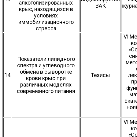
алкоголизированных
ВАК
журнал
крыс, находящихся в
условиях
иммобилизационного
стресса
VI М
ко
«С
си
Показатели липидного
мет
спектра и углеводного
обмена в сыворотке
14
Тезисы
ле
крови крыс при
пр
различных моделях
фун
современного питания
ма
Екат
ноя
VI М
ко
«С