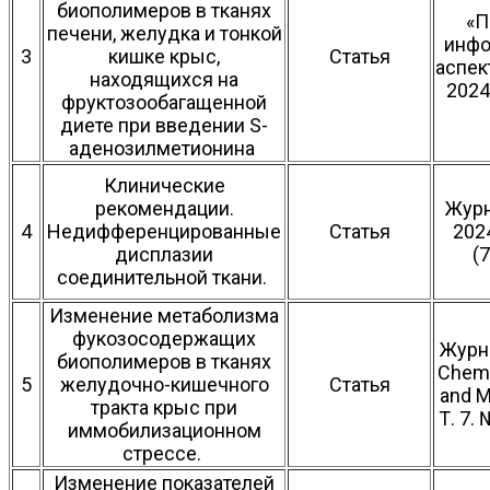
биополимеров в тканях
«П
печени, желудка и тонкой
инфо
3
кишке крыс,
Статья
аспе
находящихся на
2024.
фруктозообагащенной
диете при введении S-
аденозилметионина
Клинические
рекомендации.
Журн
4
Недифференцированные
Статья
2024
дисплазии
(7
соединительной ткани.
Изменение метаболизма
фукозосодержащих
Журна
биополимеров в тканях
Chemi
5
желудочно-кишечного
Статья
and M
тракта крыс при
Т. 7. 
иммобилизационном
стрессе.
Изменение показателей