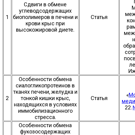
Сдвиги в обмене
М
углеводсодержащих
меж
1
биополимеров в печени и
Статья
ко
крови крыс при
ра
высокожировой диете.
меж
н
обра
сот
пос
л
Иж
Особенности обмена
сиалогликопротеинов в
тканях печени, желудка и
«
Мо
2
тонкой кишки крыс,
Статья
меди
находящихся в условиях
22.
иммобилизационного
стресса.
Особенности обмена
фукозосодержащих