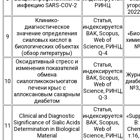
инфекцию SARS-COV-2
РИНЦ
угор
2022 
Клинико-
Статья,
диагностическое
индексируется
значение определения
ВАК, Scopus,
«Би
9
сиаловых кислот в
Web of
химия
биологических объектах
Science, РИНЦ,
№1
(обзор литературы)
Q-4
Оксидативный стресс и
Статья,
изменения показателей
индексируется
обмена
Журн
ВАК, Scopus,
10
сиалогликоконъюгатов
диабе
Web of
печени крыс с
№3,
Science, РИНЦ,
аллоксановым сахарным
Q-3
диабетом
Статья,
Clinical and Diagnostic
индексируется
«Supp
Significance of Sialic Acids
ВАК, Scopus,
B:
11
Determination in Biological
Web of
Chemi
Material
Science, РИНЦ,
т.16