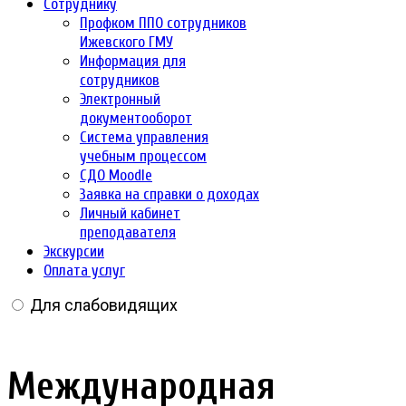
Сотруднику
Профком ППО сотрудников
Ижевского ГМУ
Информация для
сотрудников
Электронный
документооборот
Система управления
учебным процессом
СДО Moodle
Заявка на справки о доходах
Личный кабинет
преподавателя
Экскурсии
Оплата услуг
Для слабовидящих
Международная