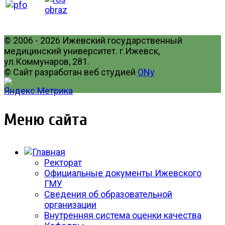
© 2006 - 2026 Ижевский государственный
медицинский университет. г.Ижевск,
ул.Коммунаров, 281.
© Сайт разработан веб студией
ONy
Меню сайта
Ректорат
Официальные документы Ижевского
ГМУ
Сведения об образовательной
организации
Внутренняя система оценки качества