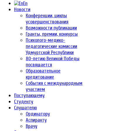
En
Новости
Конференции, циклы
усовершенствования
Возможности публикации
Гранты, премии, конкурсы
Психолого-медико-
педагогические комиссии
Удмуртской Республики
80-летию Великой Победы
посвящается
Образовательное
кредитование
События с международным
участием
Поступающему
Студенту
Слушателю
Ординатору
Аспиранту
Врачу