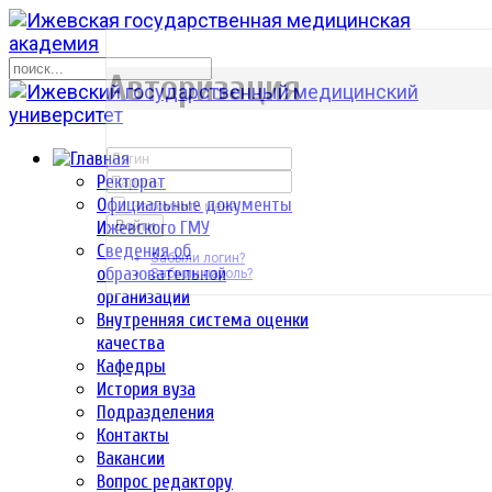
р
Авторизация
Ректорат
Официальные документы
Запомнить меня
Ижевского ГМУ
Войти
Сведения об
Забыли логин?
образовательной
Забыли пароль?
организации
Внутренняя система оценки
качества
Кафедры
История вуза
Подразделения
Контакты
Вакансии
Вопрос редактору