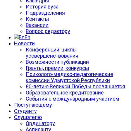
Кафедры
История вуза
Подразделения
Контакты
Вакансии
Вопрос редактору
En
Новости
Конференции, циклы
усовершенствования
Возможности публикации
Гранты, премии, конкурсы
Психолого-медико-педагогические
комиссии Удмуртской Республики
80-летию Великой Победы посвящается
Образовательное кредитование
События с международным участием
Поступающему
Студенту
Слушателю
Ординатору
Аспиранту