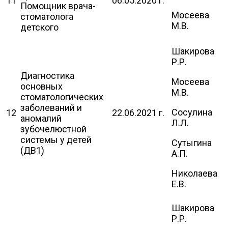
11
06.05.2020 г.
Помощник врача-
Мосеева
стоматолога
М.В.
детского
Шакирова
Р.Р.
Диагностика
Мосеева
основных
М.В.
стоматологических
заболеваний и
Сосулина
12
22.06.2021 г.
аномалий
Л.Л.
зубочелюстной
системы у детей
Сутыгина
(ДВ1)
А.П.
Николаева
Е.В.
Шакирова
Р.Р.