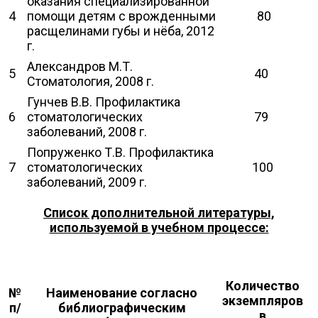
оказания специализированной
4
помощи детям с врожденными
80
расщелинами губы и нёба, 2012
г.
Александров М.Т.
5
40
Стоматология, 2008 г.
Гунчев В.В. Профилактика
6
стоматологических
79
заболеваний, 2008 г.
Попруженко Т.В. Профилактика
7
стоматологических
100
заболеваний, 2009 г.
Список дополнительной литературы,
используемой в учебном процессе:
Количество
№
Наименование согласно
экземпляров
п/
библиографическим
в