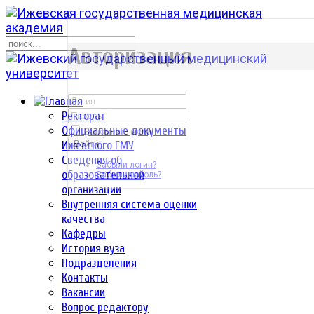
р
Авторизация
Ректорат
Официальные документы
Запомнить меня
Ижевского ГМУ
Войти
Сведения об
Забыли логин?
образовательной
Забыли пароль?
организации
Внутренняя система оценки
качества
Кафедры
История вуза
Подразделения
Контакты
Вакансии
Вопрос редактору