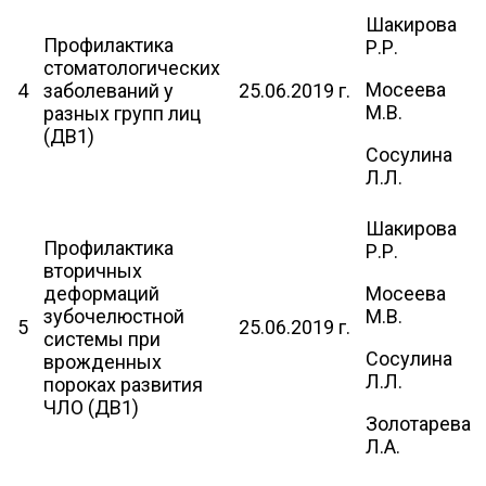
Шакирова
Профилактика
Р.Р.
стоматологических
Мосеева
4
заболеваний у
25.06.2019 г.
М.В.
разных групп лиц
(ДВ1)
Сосулина
Л.Л.
Шакирова
Профилактика
Р.Р.
вторичных
деформаций
Мосеева
зубочелюстной
М.В.
5
25.06.2019 г.
системы при
Сосулина
врожденных
Л.Л.
пороках развития
ЧЛО (ДВ1)
Золотарева
Л.А.