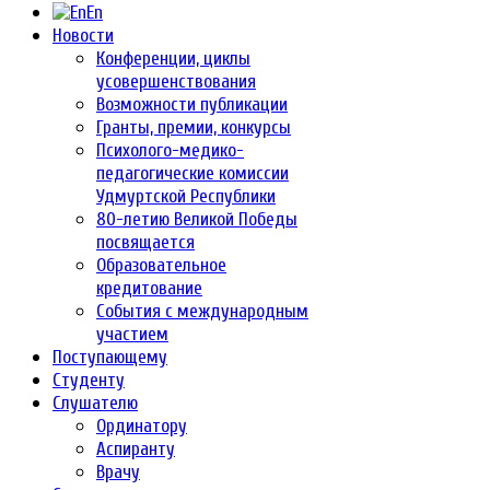
En
Новости
Конференции, циклы
усовершенствования
Возможности публикации
Гранты, премии, конкурсы
Психолого-медико-
педагогические комиссии
Удмуртской Республики
80-летию Великой Победы
посвящается
Образовательное
кредитование
События с международным
участием
Поступающему
Студенту
Слушателю
Ординатору
Аспиранту
Врачу