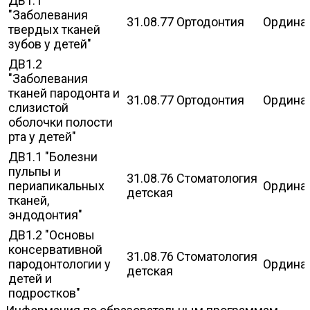
ДВ1.1
"Заболевания
31.08.77 Ортодонтия
Ордина
твердых тканей
зубов у детей"
ДВ1.2
"Заболевания
тканей пародонта и
31.08.77 Ортодонтия
Ордина
слизистой
оболочки полости
рта у детей"
ДВ1.1 "Болезни
пульпы и
31.08.76 Стоматология
периапикальных
Ордина
детская
тканей,
эндодонтия"
ДВ1.2 "Основы
консервативной
31.08.76 Стоматология
пародонтологии у
Ордина
детская
детей и
подростков"