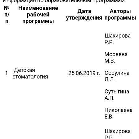
Информация по образовательным программам
№
Наименование
Дата
Авторы
п/
рабочей
утверждения
программы
п
программы
Шакирова
Р.Р.
Мосеева
М.В.
Детская
Сосулина
1
25.06.2019 г.
стоматология
Л.Л.
Сутыгина
А.П.
Николаева
Е.В.
Шакирова
Р.Р.