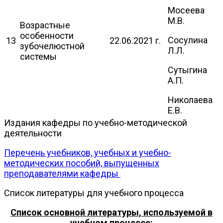
Мосеева
М.В.
Возрастные
особенности
Сосулина
13
22.06.2021 г.
зубочелюстной
Л.Л.
системы
Сутыгина
А.П.
Николаева
Е.В.
Издания кафедры по учебно-методической
деятельности
Перечень учебников, учебных и учебно-
методических пособий, выпущенных
преподавателями кафедры
Список литературы для учебного процесса
Список основной литературы, используемой в
учебном процессе: