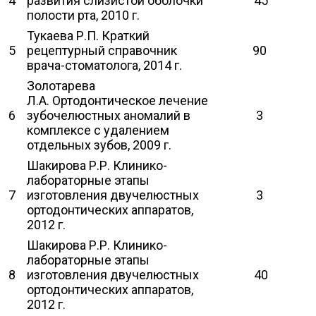
4
развития слизистой оболочки
45
полости рта, 2010 г.
Тукаева Р.П. Краткий
5
рецептурный справочник
90
врача-стоматолога, 2014 г.
Золотарева
Л.А. Ортодонтическое лечение
6
зубочелюстных аномалий в
3
комплексе с удалением
отдельных зубов, 2009 г.
Шакирова Р.Р. Клинико-
лабораторные этапы
7
изготовления двучелюстных
3
ортодонтических аппаратов,
2012 г.
Шакирова Р.Р. Клинико-
лабораторные этапы
8
изготовления двучелюстных
40
ортодонтических аппаратов,
2012 г.