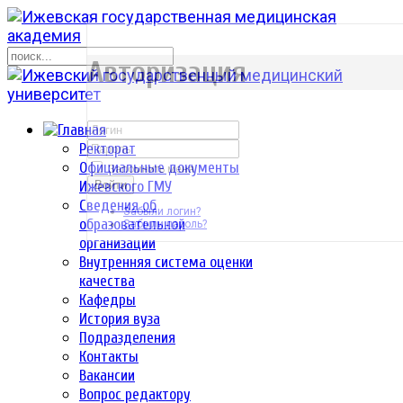
р
Авторизация
Ректорат
Официальные документы
Запомнить меня
Ижевского ГМУ
Войти
Сведения об
Забыли логин?
образовательной
Забыли пароль?
организации
Внутренняя система оценки
качества
Кафедры
История вуза
Подразделения
Контакты
Вакансии
Вопрос редактору