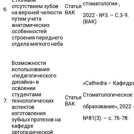
стоматология-,
отсутствием зубов
Статья
6.
на верхней челюсти
ВАК
2022 - №3. – С.3-9.
путем учета
(ВАК)
анатомических
особенностей
строения переднего
отдела мягкого неба
Возможности
использования
«педагогического
дизайна» в
«Cathedra – Кафедра
освоении
студентами
Стоматологическое
Статья
7.
технологических
ВАК
образование», 2022 
аспектов
изготовления
№81(3). – с. 76-78.
зубных протезов на
кафедре
ортопедической