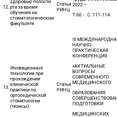
здоровью полости
Статья
2022 –
12.
рта за время
РИНЦ
обучения на
Т.60.- . С. 111-114
стоматологическом
факультете.
III МЕЖДУНАРОДНА
НАУЧНО-
ПРАКТИЧЕСКАЯ
КОНФЕРЕНЦИЯ
«АКТУАЛЬНЫЕ
Иновационные
ВОПРОСЫ
технологии при
СОВРЕМЕННОГО
прохождении
МЕДИЦИНСКОГО
клинической
Статья
13.
практики по
РИНЦ
ОБРАЗОВАНИЯ:
ортопедической
СОВЕРШЕНСТВОВА
стоматологии
ПОДГОТОВКИ
(тезисы).
МЕДИЦИНСКИХ