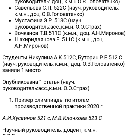
руководитель: доц., к.м.н О.В.Головатенко)
Савельева С.П. 522С (науч. руководитель:
к.м.н., доц. О.В.Головатенко)
Мустафина Э.Р. 513С (науч.
руководитель:асс.,к.м.н. О.О.Страх)
Вочканов Т.В.511С (к.м.н., доц. А.Н.Миронов)
Шахиридзянова Е. 511С (к.м.н., доц.
А.Н.Миронов)
Студенты Никулина А.К 512С, Буторин Р.Е.512 С
(науч. руководитель: к.м.н., доц. О.В.Головатенко)
заняли 1 место
Опубликована 1 статья (науч.
руководитель:асс.,к.м.н. О.О.Страх)
Призер олимпиады по итогам
производственной практики 2020 г.
А.И.Хусаинов 521 с, М.В.Клочкова 523 С
Научный руководитель: доцент, к.м.н.