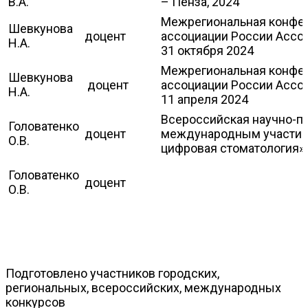
В.А.
– Пенза, 2024
Межрегиональная конфе
Шевкунова
доцент
ассоциации России Ассо
Н.А.
31 октября 2024
Межрегиональная конфе
Шевкунова
доцент
ассоциации России Ассо
Н.А.
11 апреля 2024
Всероссийская научно-п
Головатенко
доцент
международным участие
О.В.
цифровая стоматология» 1
Головатенко
доцент
О.В.
Подготовлено участников городских,
региональных, всероссийских, международных
конкурсов