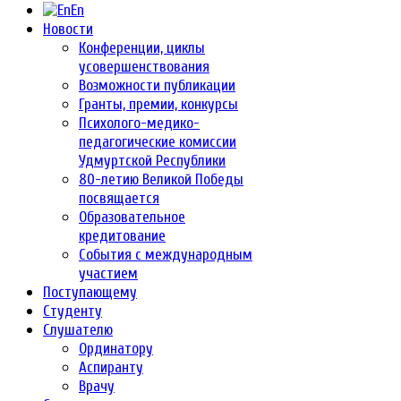
En
Новости
Конференции, циклы
усовершенствования
Возможности публикации
Гранты, премии, конкурсы
Психолого-медико-
педагогические комиссии
Удмуртской Республики
80-летию Великой Победы
посвящается
Образовательное
кредитование
События с международным
участием
Поступающему
Студенту
Слушателю
Ординатору
Аспиранту
Врачу