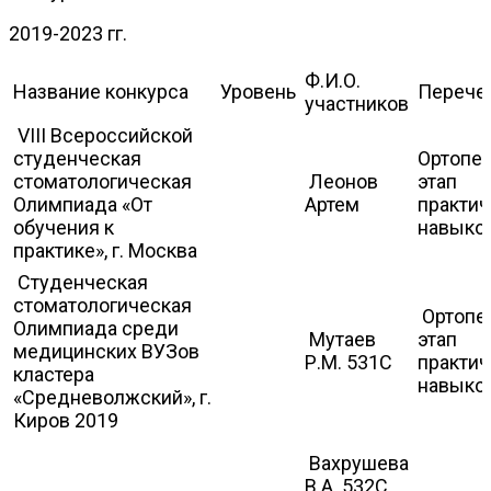
2019-2023 гг.
Ф.И.О.
Название конкурса
Уровень
Перечен
участников
VIII Всероссийской
студенческая
Ортопе
стоматологическая
Леонов
этап
Олимпиада «От
Артем
практич
обучения к
навыко
практике», г. Москва
Студенческая
стоматологическая
Ортопе
Олимпиада среди
Мутаев
этап
медицинских ВУЗов
Р.М. 531С
практич
кластера
навыко
«Средневолжский», г.
Киров 2019
Вахрушева
В.А. 532С