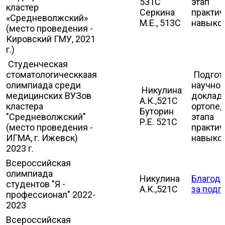
531С
этап
кластер
Серкина
практич
«Средневолжский»
М.Е., 513С
навыко
(место проведения -
Кировский ГМУ, 2021
г.)
Студенческая
стоматологическкаая
Подгот
олимпиада среди
научног
Никулина
медицинских ВУЗов
доклада
А.К.,521С
кластера
ортопе
Буторин
"Средневолжский"
этапа
Р.Е. 521С
(место проведения -
практич
ИГМА, г. Ижевск)
навыко
2023 г.
Всероссийская
олимпиада
Никулина
Благода
студентов "Я -
А.К.,521С
за подг
профессионал" 2022-
2023
Всероссийская