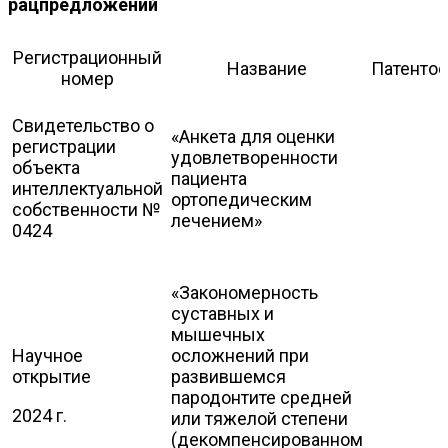
рацпредложений
Регистрационный
Название
Патентоо
номер
Свидетельство о
«Анкета для оценки
регистрации
удовлетворенности
объекта
пациента
интеллектуальной
ортопедическим
собственности №
лечением»
0424
«Закономерность
суставных и
мышечных
Научное
осложнений при
открытие
развившемся
пародонтите средней
2024 г.
или тяжелой степени
(декомпенсированном