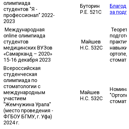
олимпиада
Буторин
Благода
студентов "Я -
Р.Е. 521С
за подг
профессионал" 2022-
2023
Международная
Теорет
online олимпиада
подгото
студентов
Майшев
практи
медицинских ВУЗов
Н.С. 532С
навыки 
«Самарканд – 2020»
ортопе
15-16 декабря 2023
стомат
Всероссийская
студенческая
олимпиада по
стоматологии с
Номина
международным
Майшев
"Ортоп
участием
Н.С. 532С
стомато
"Жемчужина Урала"
(место проведения -
ФГБОУ БГМУ, г. Уфа)
2024 г.