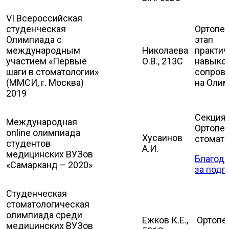
VI Всероссийская
студенческая
Ортопе
Олимпиада с
этап
международным
Николаева
практич
участием «Первые
О.В., 213С
навыков
шаги в стоматологии»
сопров
(ММСИ, г. Москва)
на Оли
2019
Секция
Международная
Ортопе
online олимпиада
Хусаинов
стомат
студентов
А.И.
медицинских ВУЗов
Благода
«Самарканд – 2020»
за подг
Студенческая
стоматологическая
олимпиада среди
Ежков К.Е.,
Ортопе
медицинских ВУЗов