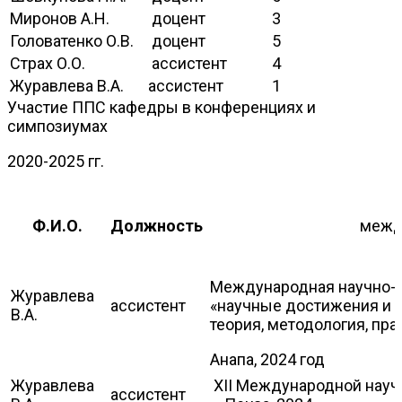
Миронов А.Н.
доцент
3
Головатенко О.В.
доцент
5
Страх О.О.
ассистент
4
Журавлева В.А.
ассистент
1
Участие ППС кафедры в конференциях и
симпозиумах
2020-2025 гг.
Ф.И.О.
Должность
межд
Международная научно-п
Журавлева
ассистент
«научные достижения и 
В.А.
теория, методология, пра
Анапа, 2024 год
Журавлева
XII Международной науч
ассистент