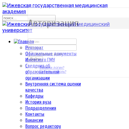
р
Авторизация
Ректорат
Официальные документы
Запомнить меня
Ижевского ГМУ
Войти
Сведения об
Забыли логин?
образовательной
Забыли пароль?
организации
Внутренняя система оценки
качества
Кафедры
История вуза
Подразделения
Контакты
Вакансии
Вопрос редактору