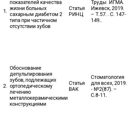
показателей качества
Труды ИГМА.
жизни больных
Статья
Ижевск, 2019.
1.
сахарным диабетом 2
РИНЦ
– Т.57. . С. 147-
типа при частичном
149..
отсутствии зубов
Обоснование
депульпирования
Стоматология
зубов, подлежащих
Статья
для всех, 2019.
2.
ортопедическому
ВАК
- №2(87). –
лечению
С.8-11.
металлокерамическими
конструкциями