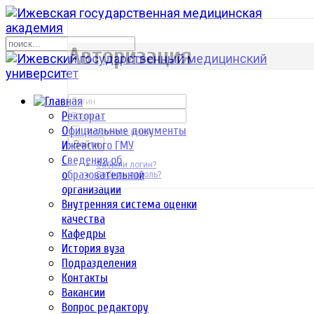
р
Авторизация
Ректорат
Официальные документы
Запомнить меня
Ижевского ГМУ
Войти
Сведения об
Забыли логин?
образовательной
Забыли пароль?
организации
Внутренняя система оценки
качества
Кафедры
История вуза
Подразделения
Контакты
Вакансии
Вопрос редактору