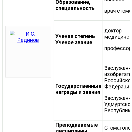
Образование,
специальность
врач стома
доктор
Ученая степень
медицинск
Ученое звание
профессор
Заслужан
изобретате
Российско
Государственные
Федераци
награды и звания
Заслужанн
Удмуртско
Республик
Преподаваемые
Стоматоло
дисциплины