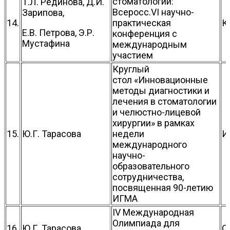
стоматологии:
Т.Л. Рединова, Д.И.
Всеросс.VI научно-
Зарипова,
14.
практическая
К
Е.В. Петрова, Э.Р.
конференция с
Мустафина
международным
участием
Круглый
стол «Инновационные
методы диагностики и
лечения в стоматологии
и челюстно-лицевой
хирургии» в рамках
15.
Ю.Г. Тарасова
недели
И
международного
научно-
образовательного
сотрудничества,
посвященная 90-летию
ИГМА
IV Международная
Олимпиада для
16.
Ю.Г. Тарасова
С