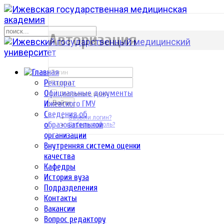
р
Авторизация
Ректорат
Официальные документы
Запомнить меня
Ижевского ГМУ
Войти
Сведения об
Забыли логин?
образовательной
Забыли пароль?
организации
Внутренняя система оценки
качества
Кафедры
История вуза
Подразделения
Контакты
Вакансии
Вопрос редактору