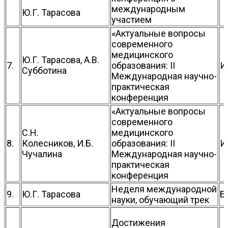
международным
Ю.Г. Тарасова
участием
«Актуальные вопросы
современного
медицинского
Ю.Г. Тарасова, А.В.
7.
образования: II
И
Субботина
Международная научно-
практическая
конференция
«Актуальные вопросы
современного
С.Н.
медицинского
8.
Колесников, И.Б.
образования: II
И
Чучалина
Международная научно-
практическая
конференция
Неделя международной
9.
Ю.Г. Тарасова
Б
науки, обучающий трек
Достижения