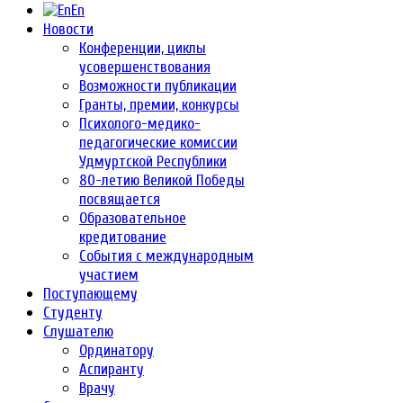
En
Новости
Конференции, циклы
усовершенствования
Возможности публикации
Гранты, премии, конкурсы
Психолого-медико-
педагогические комиссии
Удмуртской Республики
80-летию Великой Победы
посвящается
Образовательное
кредитование
События с международным
участием
Поступающему
Студенту
Слушателю
Ординатору
Аспиранту
Врачу