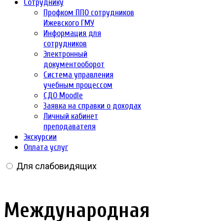
Сотруднику
Профком ППО сотрудников
Ижевского ГМУ
Информация для
сотрудников
Электронный
документооборот
Система управления
учебным процессом
СДО Moodle
Заявка на справки о доходах
Личный кабинет
преподавателя
Экскурсии
Оплата услуг
Для слабовидящих
Международная