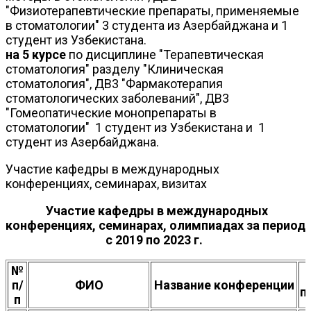
"Физиотерапевтические препараты, применяемые
в стоматологии" 3 студента из Азербайджана и 1
студент из Узбекистана.
на 5 курсе
по дисциплине "Терапевтическая
стоматология" разделу "Клиническая
стоматология", ДВ3 "Фармакотерапия
стоматологических заболеваний", ДВ3
"Гомеопатические монопрепараты в
стоматологии" 1 студент из Узбекистана и 1
студент из Азербайджана.
Участие кафедры в международных
конференциях, семинарах, визитах
Участие кафедры в международных
конференциях, семинарах, олимпиадах за период
с 2019 по 2023 г.
№
п/
ФИО
Название конференции
п
п