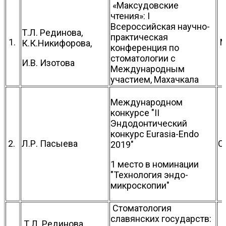
«Максудовские
чтения»: I
Всероссийская научно-
Т.Л. Рединова,
практическая
1.
М
К.К.Никифорова,
конференция по
стоматологии с
И.В. Изотова
Международным
участием, Махачкала
Международном
конкурсе "II
Эндодонтический
конкурс Eurasia-Endo
2.
Л.Р. Пасыева
С
2019"
1 место в номинации
"Технология эндо-
микроскопии"
Стоматология
славянских государств:
Т.Л. Рединова,