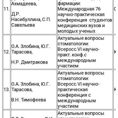
фармации:
Ахмадеева,
11.
Международная 76
С
Д.Р.
научно-практическая
Насибуллина, С.П.
конференция студентов
Савельева
медицинских вузов и
молодых ученых
Актуальные вопросы
стоматологии:
О.А. Злобина, Ю.Г.
Всеросс.VI научно-
12.
Тарасова,
К
практ. конф.с
международным
Н.Р. Дмитракова
участием
Актуальные вопросы
стоматологии:
О.А. Злобина, Ю.Г.
Всеросс.VI научно-
13.
Тарасова,
практическая
К
конференция с
В.Н. Тимофеева
международным
участием
Актуальные вопросы