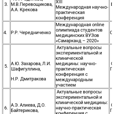
XIII
3.
М.В.Перевощикова,
Б
Международная научно-
А.А. Крекова
практическая
конференция
Международная online
олимпиада студентов
4.
Р.Р. Чередниченко
С
медицинских ВУЗов
«Самарканд – 2020»
Актуальные вопросы
экспериментальной и
клинической
А.Ю. Захарова, Л.И.
медицины: научно-
С
5.
Шафигуллина,
практическая
П
конференция с
Н.Р. Дмитракова
международным
участием
Актуальные вопросы
экспериментальной и
клинической медицины:
А.Э. Алиева, Д.О.
С
6.
научно-практическая
Байтерикова,
П
конференция с