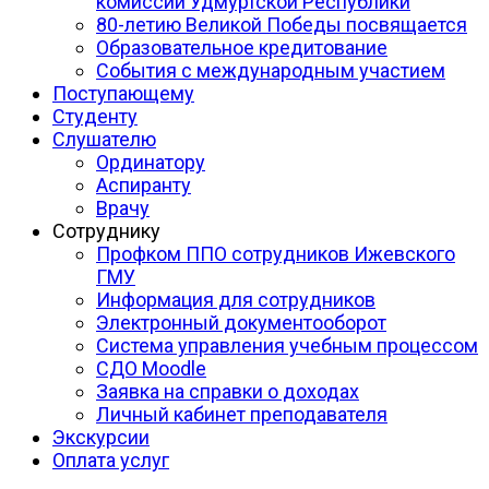
комиссии Удмуртской Республики
80-летию Великой Победы посвящается
Образовательное кредитование
События с международным участием
Поступающему
Студенту
Слушателю
Ординатору
Аспиранту
Врачу
Сотруднику
Профком ППО сотрудников Ижевского
ГМУ
Информация для сотрудников
Электронный документооборот
Система управления учебным процессом
СДО Moodle
Заявка на справки о доходах
Личный кабинет преподавателя
Экскурсии
Оплата услуг