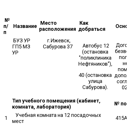
№
Место
Как
п/
Название
Осно
расположения
добраться
п
БУЗ УР
г.Ижевск,
Дого
Автобус 12
ГП5 МЗ
Сабурова 37
безв
(остановка
УР
пол
"поликлиника
н
Нефтяников"),
пом
40 (остановка
допол
улица
согл
Сабурова).
02.
Тип учебного помещения (кабинет,
№ по
комната, лаборатория)
Учебная комната на 12 посадочных
1
415А
мест