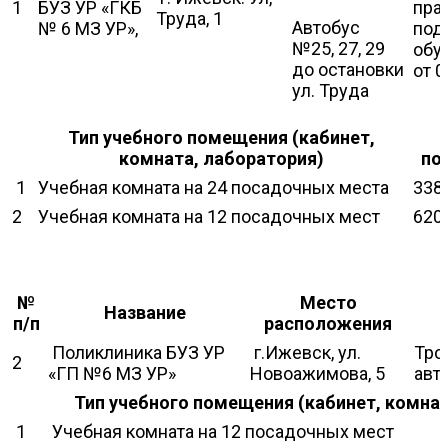
1
БУЗ УР «ГКБ
пра
Труда, 1
Автобус
№ 6 МЗ УР»,
под
№25, 27, 29
обу
до остановки
от 0
ул. Труда
Тип учебного помещения (кабинет,
комната, лаборатория)
по
1
Учебная комната на 24 посадочных места
338
2
Учебная комната на 12 посадочных мест
620
№
Место
Название
п/п
расположения
Поликлиника БУЗ УР
г.Ижевск, ул.
Тро
2
«ГП №6 МЗ УР»
Новоажимова, 5
авто
Тип учебного помещения (кабинет, комнат
1
Учебная комната на 12 посадочных мест