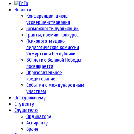
En
Новости
Конференции, циклы
усовершенствования
Возможности публикации
Гранты, премии, конкурсы
Психолого-медико-
педагогические комиссии
Удмуртской Республики
80-летию Великой Победы
посвящается
Образовательное
кредитование
События с международным
участием
Поступающему
Студенту
Слушателю
Ординатору
Аспиранту
Врачу