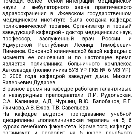
помощи, более тесной интеграции медицинской
науки и амбулаторного звена практического
здравоохранения в Ижевском государственном
медицинском институте была создана кафедра
поликлинической терапии. Организатор и первый
заведующий кафедрой - доктор медицинских наук,
профессор, заслуженный врач России и
Удмуртской Республики Леонид Тимофеевич
Пименов. Основной клинической базой кафедры с
момента ее основания и по настоящее время
является поликлиника больничного комплекса
Автозавода (поликлиника БУЗ УР ГКБ № 6 МЗ УР).
С 2006 года кафедрой заведует д.м.н. Михаил
Валерьевич Дударев.
В разное время на кафедре работали талантливые
и незаурядные преподаватели: Л.И. Рудольская,
С.А. Калинина, А.Д. Чуршин, В.Ю. Балобанов, Е.Г.
Якимова, А.В. Ежов, Т.В. Савельева.
На кафедре ведется преподавание учебной
дисциплины «поликлиническая терапия» на 5, 6
курсах лечебного факультета. Кроме того, кафедра
организует и проводит на 5 курсе лечебного