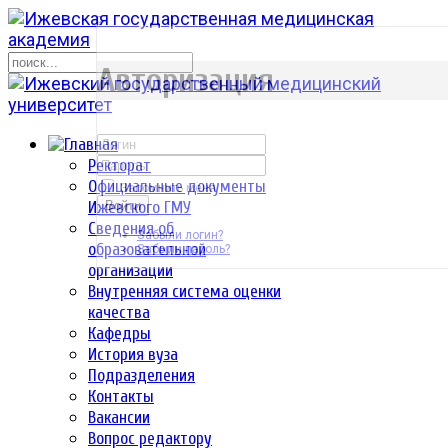
р
Авторизация
Ректорат
Официальные документы
Запомнить меня
Ижевского ГМУ
Войти
Сведения об
Забыли логин?
образовательной
Забыли пароль?
организации
Внутренняя система оценки
качества
Кафедры
История вуза
Подразделения
Контакты
Вакансии
Вопрос редактору