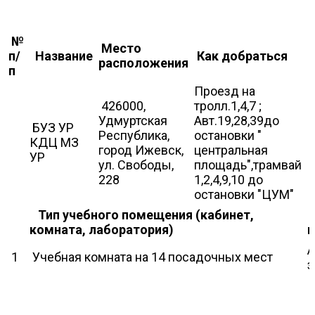
№
Место
п/
Название
Как добраться
расположения
п
Проезд на
426000,
тролл.1,4,7 ;
Удмуртская
Авт.19,28,39до
БУЗ УР
Республика,
остановки "
КДЦ МЗ
город Ижевск,
центральная
УР
ул. Свободы,
площадь",трамвай
228
1,2,4,9,10 до
остановки "ЦУМ"
Тип учебного помещения (кабинет,
комната, лаборатория)
А
1
Учебная комната на 14 посадочных мест
з