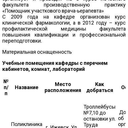
факультета производственную практику
«Помощник участкового врача-ьерапевта»
С 2009 года на кафедре организован курс
клинической фармакологии, а в 2012 году – курс
профилактической медицины факультета
повышения квалификации и профессиональной
переподготовки.
Материальная оснащенность
Учебные помещения кафедры с перечнем
кабинетов, комнат, лабораторий
№
Место
Как
п/
Название
Ос
расположения
добраться
п
Троллейбусы
Дог
№7,10 до
об
остановки ул.
Поликлиника
орг
Труда
г. Ижевск. Ул,