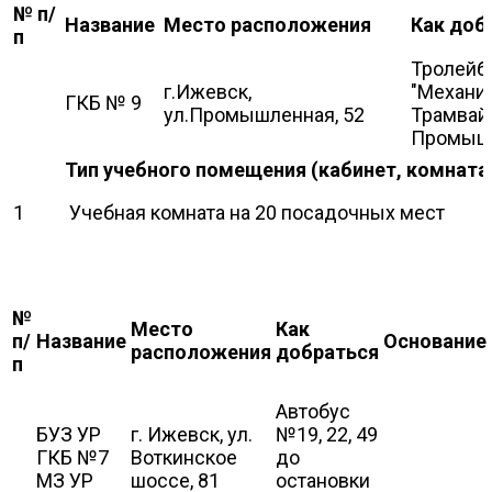
№ п/
Название
Место расположения
Как доб
п
Тролейбу
г.Ижевск,
"Механи
ГКБ № 9
ул.Промышленная, 52
Трамвай 
Промыш
Тип учебного помещения (кабинет, комната
1
Учебная комната на 20 посадочных мест
№
Место
Как
п/
Название
Основание
расположения
добраться
п
Автобус
БУЗ УР
г. Ижевск, ул.
№19, 22, 49
ГКБ №7
Воткинское
до
МЗ УР
шоссе, 81
остановки