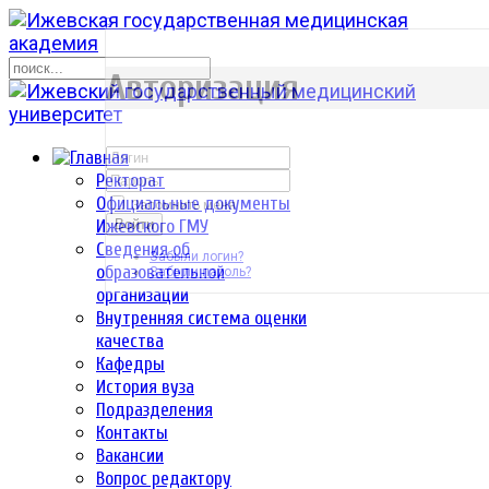
р
Авторизация
Ректорат
Официальные документы
Запомнить меня
Ижевского ГМУ
Войти
Сведения об
Забыли логин?
образовательной
Забыли пароль?
организации
Внутренняя система оценки
качества
Кафедры
История вуза
Подразделения
Контакты
Вакансии
Вопрос редактору