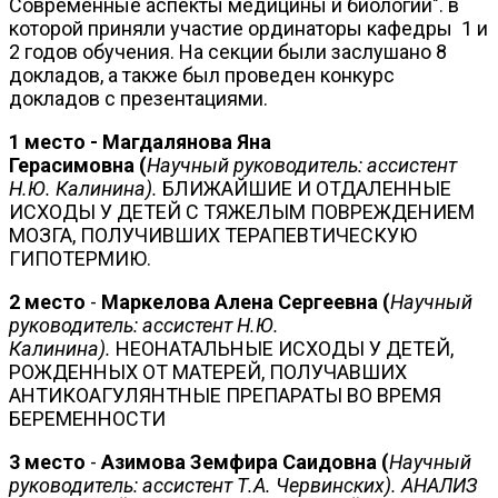
Современные аспекты медицины и биологии". в
которой приняли участие ординаторы кафедры 1 и
2 годов обучения. На секции были заслушано 8
докладов, а также был проведен конкурс
докладов с презентациями.
1 место - Магдалянова Яна
Герасимовна
(
Научный руководитель: ассистент
Н.Ю. Калинина
).
БЛИЖАЙШИЕ И ОТДАЛЕННЫЕ
ИСХОДЫ У ДЕТЕЙ С ТЯЖЕЛЫМ ПОВРЕЖДЕНИЕМ
МОЗГА, ПОЛУЧИВШИХ ТЕРАПЕВТИЧЕСКУЮ
ГИПОТЕРМИЮ.
2 место
-
Маркелова Алена Сергеевна
(
Научный
руководитель: ассистент Н.Ю.
Калинина
).
НЕОНАТАЛЬНЫЕ ИСХОДЫ У ДЕТЕЙ,
РОЖДЕННЫХ ОТ МАТЕРЕЙ, ПОЛУЧАВШИХ
АНТИКОАГУЛЯНТНЫЕ ПРЕПАРАТЫ ВО ВРЕМЯ
БЕРЕМЕННОСТИ
3
место
-
Азимова Земфира Саидовна (
Научный
руководитель: ассистент Т.А. Червинских
). АНАЛИЗ