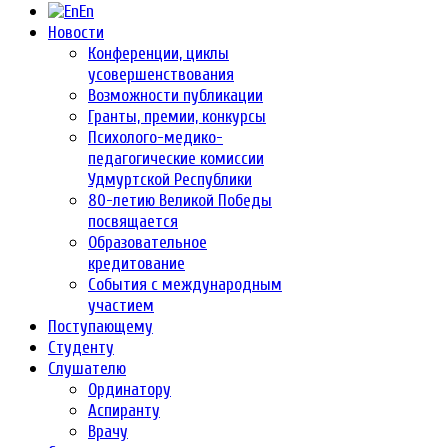
En
Новости
Конференции, циклы
усовершенствования
Возможности публикации
Гранты, премии, конкурсы
Психолого-медико-
педагогические комиссии
Удмуртской Республики
80-летию Великой Победы
посвящается
Образовательное
кредитование
События с международным
участием
Поступающему
Студенту
Слушателю
Ординатору
Аспиранту
Врачу