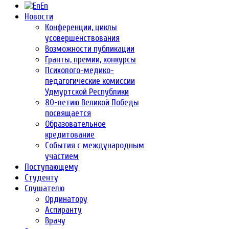
En
Новости
Конференции, циклы
усовершенствования
Возможности публикации
Гранты, премии, конкурсы
Психолого-медико-
педагогические комиссии
Удмуртской Республики
80-летию Великой Победы
посвящается
Образовательное
кредитование
События с международным
участием
Поступающему
Студенту
Слушателю
Ординатору
Аспиранту
Врачу