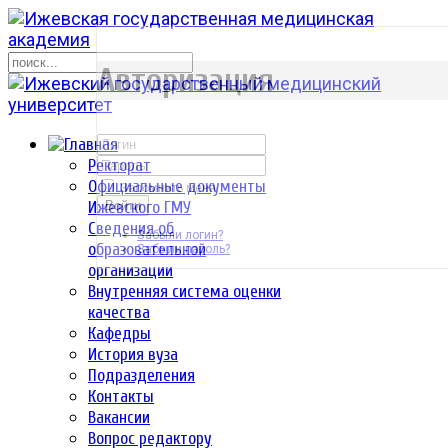
р
Авторизация
Ректорат
Официальные документы
Запомнить меня
Ижевского ГМУ
Войти
Сведения об
Забыли логин?
образовательной
Забыли пароль?
организации
Внутренняя система оценки
качества
Кафедры
История вуза
Подразделения
Контакты
Вакансии
Вопрос редактору