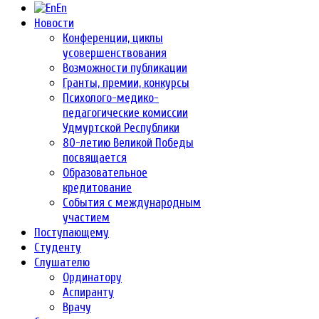
En
Новости
Конференции, циклы
усовершенствования
Возможности публикации
Гранты, премии, конкурсы
Психолого-медико-
педагогические комиссии
Удмуртской Республики
80-летию Великой Победы
посвящается
Образовательное
кредитование
События с международным
участием
Поступающему
Студенту
Слушателю
Ординатору
Аспиранту
Врачу