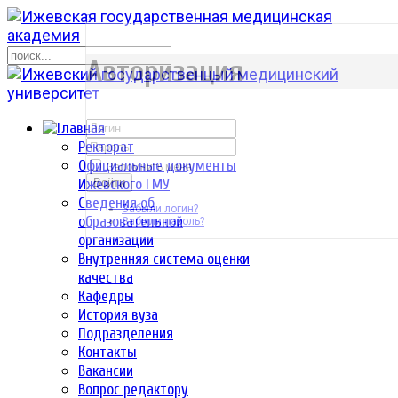
р
Авторизация
Ректорат
Официальные документы
Запомнить меня
Ижевского ГМУ
Войти
Сведения об
Забыли логин?
образовательной
Забыли пароль?
организации
Внутренняя система оценки
качества
Кафедры
История вуза
Подразделения
Контакты
Вакансии
Вопрос редактору