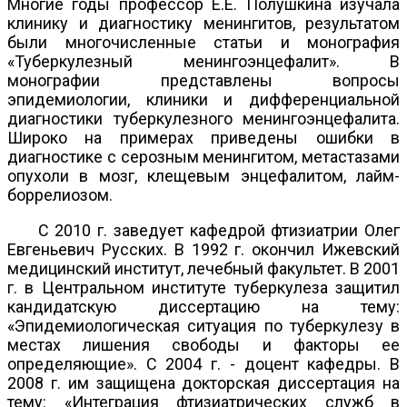
Многие годы профессор Е.Е. Полушкина изучала
клинику и диагностику менингитов, результатом
были многочисленные статьи и монография
«Туберкулезный менингоэнцефалит». В
монографии представлены вопросы
эпидемиологии, клиники и дифференциальной
диагностики туберкулезного менингоэнцефалита.
Широко на примерах приведены ошибки в
диагностике с серозным менингитом, метастазами
опухоли в мозг, клещевым энцефалитом, лайм-
боррелиозом.
С 2010 г. заведует кафедрой фтизиатрии Олег
Евгеньевич Русских. В 1992 г. окончил Ижевский
медицинский институт, лечебный факультет. В 2001
г. в Центральном институте туберкулеза защитил
кандидатскую диссертацию на тему:
«Эпидемиологическая ситуация по туберкулезу в
местах лишения свободы и факторы ее
определяющие». С 2004 г. - доцент кафедры. В
2008 г. им защищена докторская диссертация на
тему: «Интеграция фтизиатрических служб в