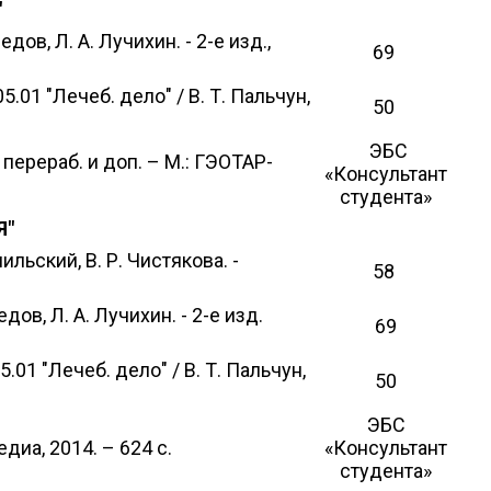
"
ов, Л. А. Лучихин. - 2-е изд.,
69
01 "Лечеб. дело" / В. Т. Пальчун,
50
ЭБС
 перераб. и доп. – М.: ГЭОТАР-
«Консультант
студента»
Я"
льский, В. Р. Чистякова. -
58
ов, Л. А. Лучихин. - 2-е изд.
69
01 "Лечеб. дело" / В. Т. Пальчун,
50
ЭБС
иа, 2014. – 624 с.
«Консультант
студента»