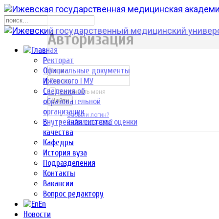
р
Авторизация
Ректорат
Официальные документы
Ижевского ГМУ
Сведения об
Запомнить меня
образовательной
Войти
организации
Забыли логин?
Внутренняя система оценки
Забыли пароль?
качества
Кафедры
История вуза
Подразделения
Контакты
Вакансии
Вопрос редактору
En
Новости