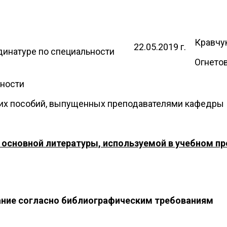
Кравчук
22.05.2019 г.
динатуре по специальности
Огнетов
ьности
ких пособий, выпущенных преподавателями кафедры
 основной литературы, используемой в учебном пр
ние согласно библиографическим требованиям