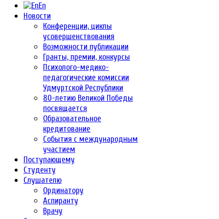
En
Новости
Конференции, циклы
усовершенствования
Возможности публикации
Гранты, премии, конкурсы
Психолого-медико-
педагогические комиссии
Удмуртской Республики
80-летию Великой Победы
посвящается
Образовательное
кредитование
События с международным
участием
Поступающему
Студенту
Слушателю
Ординатору
Аспиранту
Врачу