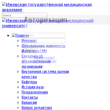
р
Авторизация
Ректорат
Официальные документы
Запомнить меня
Ижевского ГМУ
Войти
Сведения об
Забыли логин?
образовательной
Забыли пароль?
организации
Внутренняя система оценки
качества
Кафедры
История вуза
Подразделения
Контакты
Вакансии
Вопрос редактору