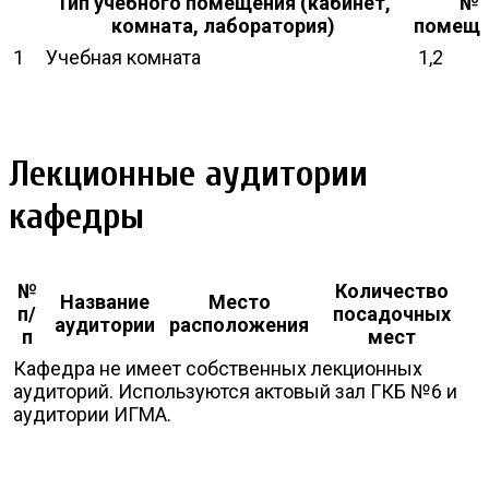
Тип учебного помещения (кабинет,
№
комната, лаборатория)
помеще
1
Учебная комната
1,2
Лекционные аудитории
кафедры
№
Количество
Название
Место
п/
посадочных
аудитории
расположения
п
мест
Кафедра не имеет собственных лекционных
аудиторий. Используются актовый зал ГКБ №6 и
аудитории ИГМА.