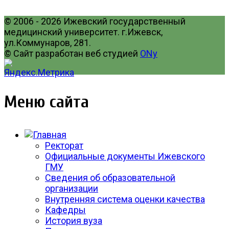
© 2006 - 2026 Ижевский государственный
медицинский университет. г.Ижевск,
ул.Коммунаров, 281.
© Сайт разработан веб студией
ONy
Меню сайта
Ректорат
Официальные документы Ижевского
ГМУ
Сведения об образовательной
организации
Внутренняя система оценки качества
Кафедры
История вуза