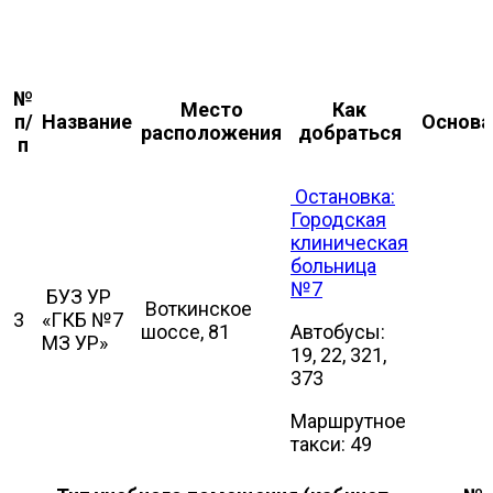
№
Место
Как
п/
Название
Основа
расположения
добраться
п
Остановка:
Городская
клиническая
больница
№7
БУЗ УР
Воткинское
3
«ГКБ №7
шоссе, 81
Автобусы:
МЗ УР»
19, 22, 321,
373
Маршрутное
такси: 49