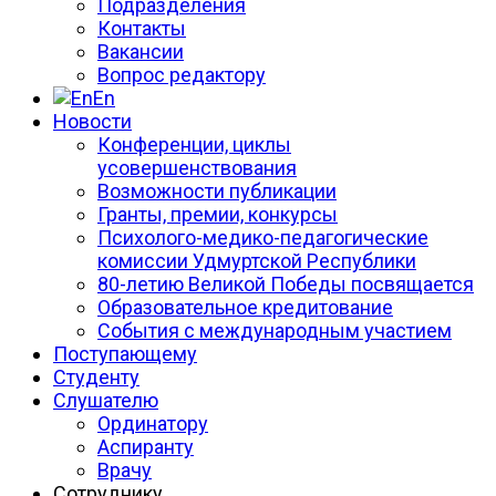
Подразделения
Контакты
Вакансии
Вопрос редактору
En
Новости
Конференции, циклы
усовершенствования
Возможности публикации
Гранты, премии, конкурсы
Психолого-медико-педагогические
комиссии Удмуртской Республики
80-летию Великой Победы посвящается
Образовательное кредитование
События с международным участием
Поступающему
Студенту
Слушателю
Ординатору
Аспиранту
Врачу
Сотруднику