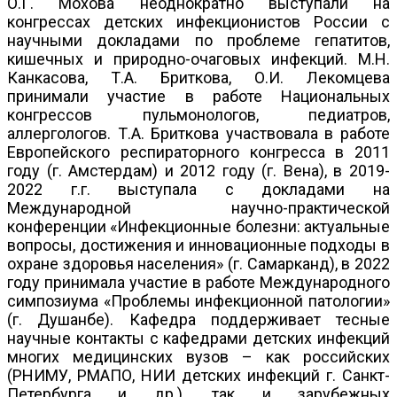
О.Г. Мохова неоднократно выступали на
конгрессах детских инфекционистов России с
научными докладами по проблеме гепатитов,
кишечных и природно-очаговых инфекций. М.Н.
Канкасова, Т.А. Бриткова, О.И. Лекомцева
принимали участие в работе Национальных
конгрессов пульмонологов, педиатров,
аллергологов. Т.А. Бриткова участвовала в работе
Европейского респираторного конгресса в 2011
году (г. Амстердам) и 2012 году (г. Вена), в 2019-
2022 г.г. выступала с докладами на
Международной научно-практической
конференции «Инфекционные болезни: актуальные
вопросы, достижения и инновационные подходы в
охране здоровья населения» (г. Самарканд), в 2022
году принимала участие в работе Международного
симпозиума «Проблемы инфекционной патологии»
(г. Душанбе). Кафедра поддерживает тесные
научные контакты с кафедрами детских инфекций
многих медицинских вузов – как российских
(РНИМУ, РМАПО, НИИ детских инфекций г. Санкт-
Петербурга и др.), так и зарубежных