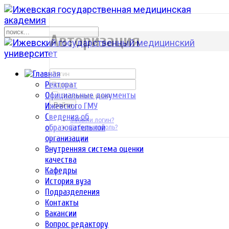
р
Авторизация
Ректорат
Официальные документы
Запомнить меня
Ижевского ГМУ
Войти
Сведения об
Забыли логин?
образовательной
Забыли пароль?
организации
Внутренняя система оценки
качества
Кафедры
История вуза
Подразделения
Контакты
Вакансии
Вопрос редактору