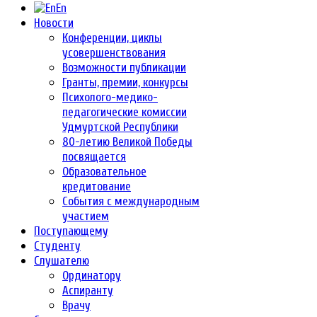
En
Новости
Конференции, циклы
усовершенствования
Возможности публикации
Гранты, премии, конкурсы
Психолого-медико-
педагогические комиссии
Удмуртской Республики
80-летию Великой Победы
посвящается
Образовательное
кредитование
События с международным
участием
Поступающему
Студенту
Слушателю
Ординатору
Аспиранту
Врачу