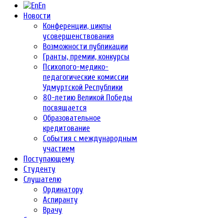
En
Новости
Конференции, циклы
усовершенствования
Возможности публикации
Гранты, премии, конкурсы
Психолого-медико-
педагогические комиссии
Удмуртской Республики
80-летию Великой Победы
посвящается
Образовательное
кредитование
События с международным
участием
Поступающему
Студенту
Слушателю
Ординатору
Аспиранту
Врачу