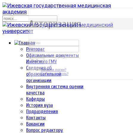
р
Авторизация
Ректорат
Официальные документы
Запомнить меня
Ижевского ГМУ
Войти
Сведения об
Забыли логин?
образовательной
Забыли пароль?
организации
Внутренняя система оценки
качества
Кафедры
История вуза
Подразделения
Контакты
Вакансии
Вопрос редактору