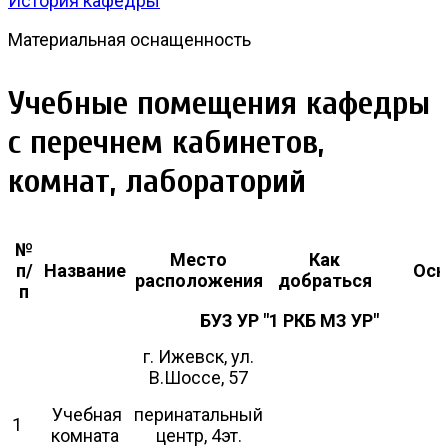
История кафедры
Материальная оснащенность
Учебные помещения кафедры
с перечнем кабинетов,
комнат, лабораторий
№
Место
Как
п/
Название
Осн
расположения
добраться
п
БУЗ УР "1 РКБ МЗ УР"
г. Ижевск, ул.
В.Шоссе, 57
Учебная
перинатальный
1
комната
центр, 4эт.