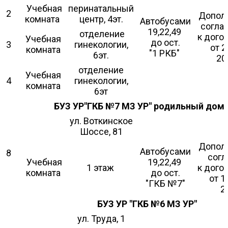
Учебная
перинатальный
2
Допол
комната
центр, 4эт.
Автобусами
согла
19,22,49
отделение
к дого
Учебная
до ост.
3
гинекологии,
от 
комната
"1 РКБ"
6эт.
20
отделение
Учебная
4
гинекологии,
комната
6эт
БУЗ УР"ГКБ №7 МЗ УР" родильный дом
ул. Воткинское
Шоссе, 81
Допол
Автобусами
8
сог
Учебная
19,22,49
1 этаж
к дого
комната
до ост.
от 1
"ГКБ №7"
2
БУЗ УР
"ГКБ №6 МЗ УР"
ул. Труда, 1