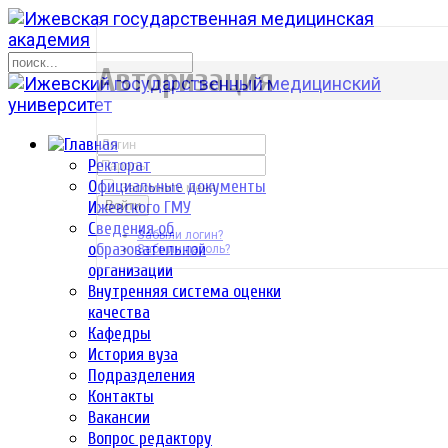
р
Авторизация
Ректорат
Официальные документы
Запомнить меня
Ижевского ГМУ
Войти
Сведения об
Забыли логин?
образовательной
Забыли пароль?
организации
Внутренняя система оценки
качества
Кафедры
История вуза
Подразделения
Контакты
Вакансии
Вопрос редактору