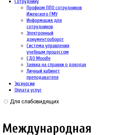
Сотруднику
Профком ППО сотрудников
Ижевского ГМУ
Информация для
сотрудников
Электронный
документооборот
Система управления
учебным процессом
СДО Moodle
Заявка на справки о доходах
Личный кабинет
преподавателя
Экскурсии
Оплата услуг
Для слабовидящих
Международная