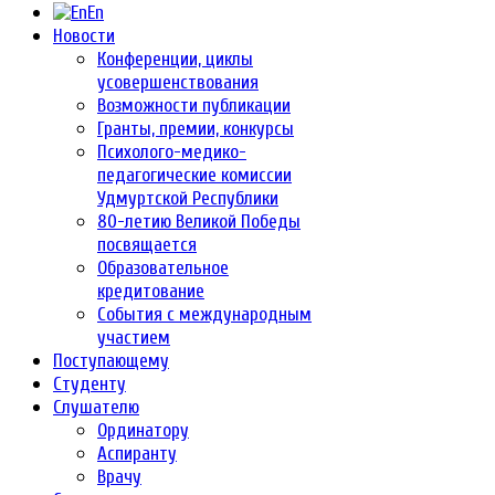
En
Новости
Конференции, циклы
усовершенствования
Возможности публикации
Гранты, премии, конкурсы
Психолого-медико-
педагогические комиссии
Удмуртской Республики
80-летию Великой Победы
посвящается
Образовательное
кредитование
События с международным
участием
Поступающему
Студенту
Слушателю
Ординатору
Аспиранту
Врачу