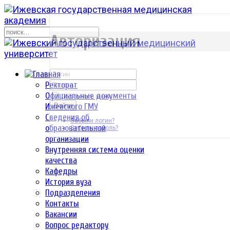
р
Авторизация
Ректорат
Официальные документы
Запомнить меня
Ижевского ГМУ
Войти
Сведения об
Забыли логин?
образовательной
Забыли пароль?
организации
Внутренняя система оценки
качества
Кафедры
История вуза
Подразделения
Контакты
Вакансии
Вопрос редактору