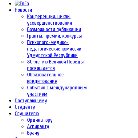
En
Новости
Конференции, циклы
усовершенствования
Возможности публикации
Гранты, премии, конкурсы
Психолого-медико-
педагогические комиссии
Удмуртской Республики
80-летию Великой Победы
посвящается
Образовательное
кредитование
События с международным
участием
Поступающему
Студенту
Слушателю
Ординатору
Аспиранту
Врачу