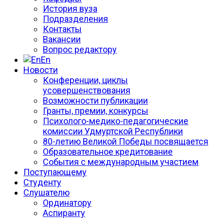
История вуза
Подразделения
Контакты
Вакансии
Вопрос редактору
En
Новости
Конференции, циклы
усовершенствования
Возможности публикации
Гранты, премии, конкурсы
Психолого-медико-педагогические
комиссии Удмуртской Республики
80-летию Великой Победы посвящается
Образовательное кредитование
События с международным участием
Поступающему
Студенту
Слушателю
Ординатору
Аспиранту