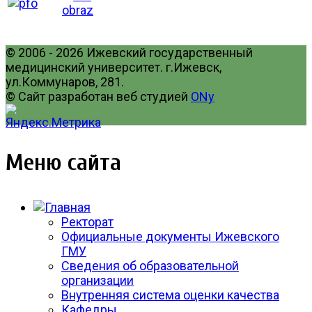
© 2006 - 2026 Ижевский государственный
медицинский университет. г.Ижевск,
ул.Коммунаров, 281.
© Сайт разработан веб студией
ONy
Меню сайта
Ректорат
Официальные документы Ижевского
ГМУ
Сведения об образовательной
организации
Внутренняя система оценки качества
Кафедры