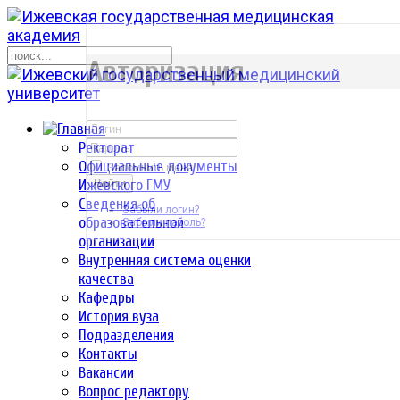
р
Авторизация
Ректорат
Официальные документы
Запомнить меня
Ижевского ГМУ
Войти
Сведения об
Забыли логин?
образовательной
Забыли пароль?
организации
Внутренняя система оценки
качества
Кафедры
История вуза
Подразделения
Контакты
Вакансии
Вопрос редактору