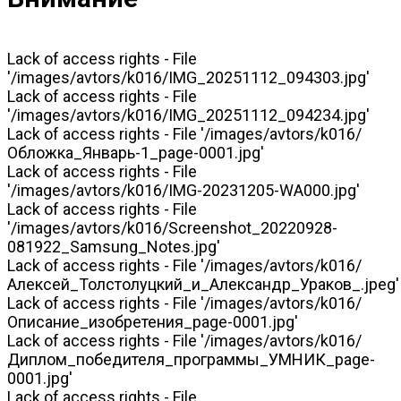
Lack of access rights - File
'/images/avtors/k016/IMG_20251112_094303.jpg'
Lack of access rights - File
'/images/avtors/k016/IMG_20251112_094234.jpg'
Lack of access rights - File '/images/avtors/k016/
Обложка_Январь-1_page-0001.jpg'
Lack of access rights - File
'/images/avtors/k016/IMG-20231205-WA000.jpg'
Lack of access rights - File
'/images/avtors/k016/Screenshot_20220928-
081922_Samsung_Notes.jpg'
Lack of access rights - File '/images/avtors/k016/
Алексей_Толстолуцкий_и_Александр_Ураков_.jpeg'
Lack of access rights - File '/images/avtors/k016/
Описание_изобретения_page-0001.jpg'
Lack of access rights - File '/images/avtors/k016/
Диплом_победителя_программы_УМНИК_page-
0001.jpg'
Lack of access rights - File