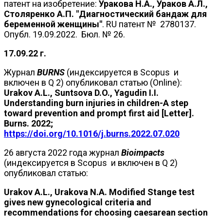
патент на изобретение:
Уракова Н.А., Ураков А.Л.,
Столяренко А.П. "Диагностический бандаж для
беременной женщины"
. RU патент № 2780137.
Опубл. 19.09.2022. Бюл. № 26.
17.09.22 г.
Журнал
BURNS
(индексируется в Scopus и
включен в Q 2) опубликовал статью (Online):
Urakov A.L., Suntsova D.O., Yagudin I.I.
Understanding burn injuries in children-A step
toward prevention and prompt first aid [Letter].
Burns. 2022;
https://doi.org/10.1016/j.burns.2022.07.020
26 августа 2022 года журнал
Bioimpacts
(индексируется в Scopus и включен в Q 2)
опубликовал статью:
Urakov A.L., Urakova N.A. Modified Stange test
gives new gynecological criteria and
recommendations for choosing caesarean section