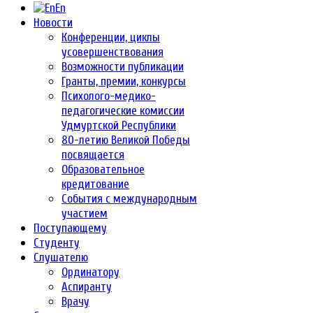
En
Новости
Конференции, циклы
усовершенствования
Возможности публикации
Гранты, премии, конкурсы
Психолого-медико-
педагогические комиссии
Удмуртской Республики
80-летию Великой Победы
посвящается
Образовательное
кредитование
События с международным
участием
Поступающему
Студенту
Слушателю
Ординатору
Аспиранту
Врачу