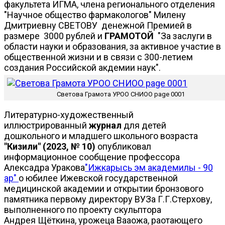
факультета ИГМА, члена регионального отделения
"Научное общество фармакологов" Милену
Дмитриевну СВЕТОВУ денежной Премией в
размере 3000 рублей и
ГРАМОТОЙ
"За заслуги в
области науки и образования, за активное участие в
общественной жизни и в связи с 300-летием
создания Российской акдемии наук".
Светова Грамота УРОО СНИОО page 0001
Литературно-художественный
иллюстрированный
журнал
для детей
дошкольного и младшего школьного возраста
"Кизили" (2023, № 10)
опубликовал
информационное сообщение профессора
Алексадра Уракова
"Ижкарысь эм академилы - 90
ар"
о юбилее Ижевской государственной
медицинской академии и открытии бронзового
памятника первому директору ВУЗа Г.Г.Стерхову,
выполненного по проекту скульптора
Андрея Щёткина, урожеца Вааожа, раотающего