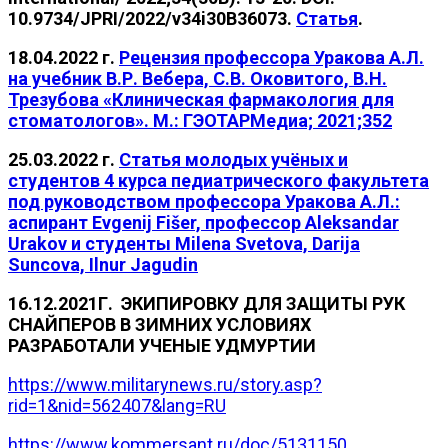
10.9734/JPRI/2022/v34i30B36073.
Статья
.
18.04.2022 г.
Рецензия профессора Уракова А.Л.
на учебник В.Р. Вебера, С.В. Оковитого, В.Н.
Трезубова «Клиническая фармакология для
стоматологов». М.: ГЭОТАРМедиа; 2021;352
25.03.2022 г.
Статья молодых учёных и
студентов 4 курса педиатрического факультета
под руководством профессора Уракова А.Л.:
аспирант Evgenij Fišer, профессор Aleksandar
Urakov и студенты Milena Svetova, Darija
Suncova, Ilnur Jagudin
16.12.2021Г. ЭКИПИРОВКУ ДЛЯ ЗАЩИТЫ РУК
СНАЙПЕРОВ В ЗИМНИХ УСЛОВИЯХ
РАЗРАБОТАЛИ УЧЕНЫЕ УДМУРТИИ
https://www.militarynews.ru/story.asp?
rid=1&nid=562407&lang=RU
https://www.kommersant.ru/doc/5131150