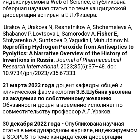
индексируемом в Web of Science, опубликовна
обзорная научная статья по теме кандидатской
диссертации аспиранта Е.Л.Фишера:
Urakov A, Urakova N, Reshetnikov A, Shchemeleva A,
Shabanov P, Lovtsova L, Samorodov A,
Fisher E,
Stolyarenko A, Suntsova D, Yagudin I, Muhutdinov N.
Reprofiling Hydrogen Peroxide from Antiseptics to
Pyolytics: A Narrative Overview of the History of
Inventions in Russia.
Journal of Pharmaceutical
Research International
. 2023;35(6):37–48. doi:
10.9734/jpri/2023/v35i67333.
31 марта 2023 года
доцент кафедры общей и
клинической фармакологии
З.В.Шубина уволена
из академии по собственному желанию
.
Обязанности доцента временно исполняет по
совместительству профессор А.Л.Ураков.
30 декабря 2022 года -
Опубликована научная
статья в международном журнале, индексируемом
в SCOPUS по теме кандидатской диссертации