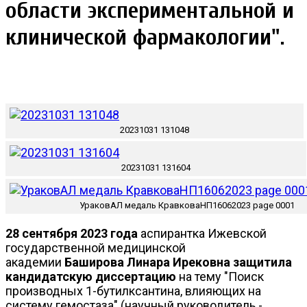
области экспериментальной и
клинической фармакологии
".
20231031 131048
20231031 131604
УраковАЛ медаль КравковаНП16062023 page 0001
28 сентября 2023 года
аспирантка Ижевской
государственной медицинской
академии
Баширова Линара Ирековна
защитила
кандидатскую диссертацию
на тему "Поиск
производных 1-бутилксантина, влияющих на
систему гемостаза" (научный руководитель -