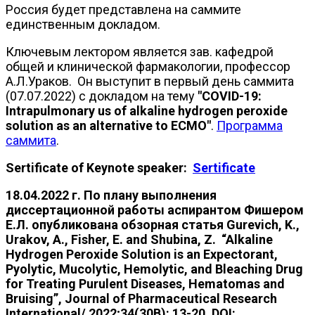
Россия будет представлена на саммите
единственным докладом.
Ключевым лектором является зав. кафедрой
общей и клинической фармакологии, профессор
А.Л.Ураков. Он выступит в первый день саммита
(07.07.2022) с докладом на тему
"COVID-19:
Intrapulmonary us of alkaline hydrogen peroxide
solution as an alternative to ECMO"
.
Программа
саммита
.
Sertificate of Keynote speaker:
Sertificate
18.04.2022 г. По плану выполнения
диссертационной работы аспирантом Фишером
Е.Л. опубликована обзорная статья Gurevich, K.,
Urakov, A., Fisher, E. and Shubina, Z. “Alkaline
Hydrogen Peroxide Solution is an Expectorant,
Pyolytic, Mucolytic, Hemolytic, and Bleaching Drug
for Treating Purulent Diseases, Hematomas and
Bruising”, Journal of Pharmaceutical Research
International/ 2022;34(30B): 13-20. DOI: