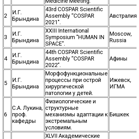
Medicine Meeting.
43rd COSPAR Scientific
И.Г.
2
Assembly “COSPAR
Австралия
Брындина
2021".
XXIII International
И.Г.
Moscow,
3
Symposium "HUMAN IN
Брындина
Russia
SPACE".
44th COSPAR Scientific
И.Г.
4
Assembly “COSPAR
Афины
Брындина
2022”.
Морфофункциональные
И.Г.
процессы при острой
Ижевск,
5
Брындина
хирургической
ИГМА
патологии у детей.
Физиологические и
С.А. Лукина,
структурные
6
проф.
механизмы адаптации к
Бишкек
кафедры
экстремальным
условиям.
XLVII Академические