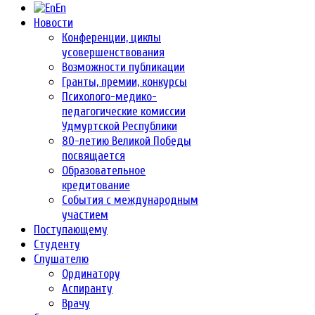
En
Новости
Конференции, циклы
усовершенствования
Возможности публикации
Гранты, премии, конкурсы
Психолого-медико-
педагогические комиссии
Удмуртской Республики
80-летию Великой Победы
посвящается
Образовательное
кредитование
События с международным
участием
Поступающему
Студенту
Слушателю
Ординатору
Аспиранту
Врачу