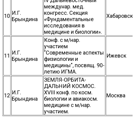
IV Дальневосточный
междунар. мед.
И.Г.
конгресс. Секция
10
Хабаровск
Брындина
«Фундаментальные
исследования в
медицине и биологии».
Конф. с м/нар.
участием
И.Г.
"Современные аспекты
11
Ижевск
Брындина
физиологии и
медицины", посвящ. 90-
летию ИГМА.
ЗЕМЛЯ-ОРБИТА-
ДАЛЬНИЙ КОСМОС.
И.Г.
XVIII конф. по косм.
12
Москва
Брындина
биологии и авиакосм.
медицине с м/нар.
участием.