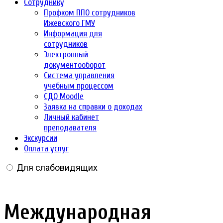
Сотруднику
Профком ППО сотрудников
Ижевского ГМУ
Информация для
сотрудников
Электронный
документооборот
Система управления
учебным процессом
СДО Moodle
Заявка на справки о доходах
Личный кабинет
преподавателя
Экскурсии
Оплата услуг
Для слабовидящих
Международная