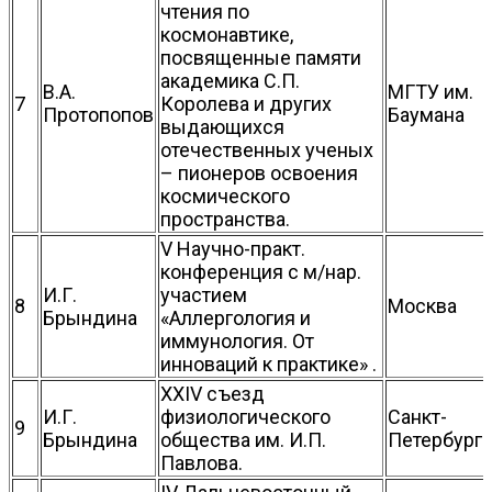
чтения по
космонавтике,
посвященные памяти
академика С.П.
В.А.
МГТУ им.
7
Королева и других
Протопопов
Баумана
выдающихся
отечественных ученых
– пионеров освоения
космического
пространства.
V Научно-практ.
конференция с м/нар.
И.Г.
участием
8
Москва
Брындина
«Аллергология и
иммунология. От
инноваций к практике» .
XXIV съезд
И.Г.
физиологического
Санкт-
9
Брындина
общества им. И.П.
Петербург
Павлова.