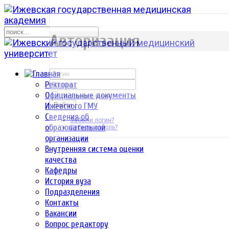
р
Авторизация
Ректорат
Официальные документы
Запомнить меня
Ижевского ГМУ
Войти
Сведения об
Забыли логин?
образовательной
Забыли пароль?
организации
Внутренняя система оценки
качества
Кафедры
История вуза
Подразделения
Контакты
Вакансии
Вопрос редактору