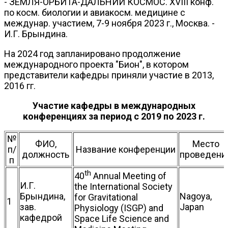
- ЗЕМЛЯ-ОРБИТА-ДАЛЬНИЙ КОСМОС. XVIII конф.
по косм. биологии и авиакосм. медицине с
междунар. участием, 7-9 ноября 2023 г., Москва. -
И.Г. Брындина.
На 2024 год запланировано продолжение
международного проекта "Бион", в котором
представители кафедры приняли участие в 2013,
2016 гг.
Участие кафедры в международных
конференциях за период с 2019 по 2023 г.
№
ФИО,
Место
п/
Название конференции
должность
проведени
п
th
40
Annual Meeting of
И.Г.
the International Society
Брындина,
Nagoya,
for Gravitational
1
зав.
Japan
Physiology (ISGP) and
кафедрой
Space Life Science and