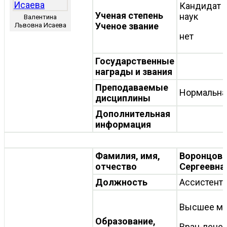
Кандидат 
Ученая степень
наук
Валентина
Ученое звание
Львовна Исаева
нет
Государственные
награды и звания
Преподаваемые
Нормальна
дисциплины
Дополнительная
информация
Фамилия, имя,
Воронцова
отчество
Сергеевна
Должность
Ассистент
Высшее ме
Образование,
Врач-лече