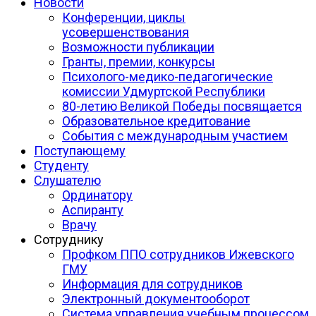
Новости
Конференции, циклы
усовершенствования
Возможности публикации
Гранты, премии, конкурсы
Психолого-медико-педагогические
комиссии Удмуртской Республики
80-летию Великой Победы посвящается
Образовательное кредитование
События с международным участием
Поступающему
Студенту
Слушателю
Ординатору
Аспиранту
Врачу
Сотруднику
Профком ППО сотрудников Ижевского
ГМУ
Информация для сотрудников
Электронный документооборот
Система управления учебным процессом