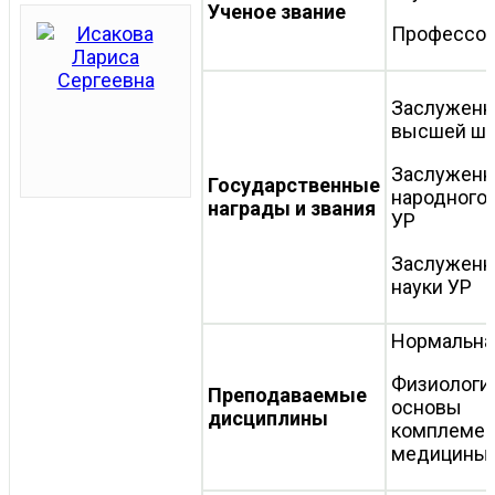
Ученое звание
Профессо
Заслуженн
высшей шк
Заслуженн
Государственные
народного
награды и звания
УР
Заслуженн
науки УР
Нормальна
Физиологи
Преподаваемые
основы
дисциплины
комплемен
медицины