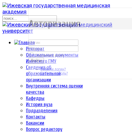
р
Авторизация
Ректорат
Официальные документы
Запомнить меня
Ижевского ГМУ
Войти
Сведения об
Забыли логин?
образовательной
Забыли пароль?
организации
Внутренняя система оценки
качества
Кафедры
История вуза
Подразделения
Контакты
Вакансии
Вопрос редактору