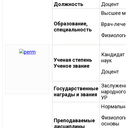
Должность
Доцент
Высшее ме
Образование,
Врач-лече
специальность
Физиологи
Кандидат 
Ученая степень
наук
Ученое звание
Доцент
Заслуженн
Государственные
народного
награды и звания
УР
Нормальна
Физиологи
Преподаваемые
основы
дисциплины