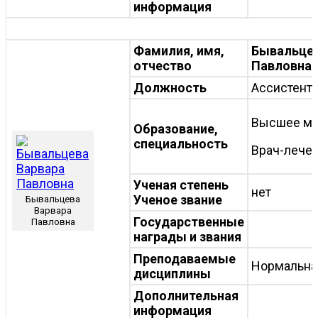
информация
Фамилия, имя,
Бывальцев
отчество
Павловна
Должность
Ассистент
Высшее ме
Образование,
специальность
Врач-лече
Ученая степень
нет
Ученое звание
Бывальцева
Варвара
Государственные
Павловна
награды и звания
Преподаваемые
Нормальна
дисциплины
Дополнительная
информация