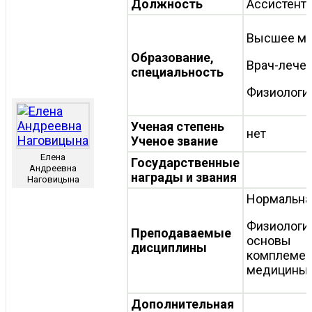
Должность
Ассистент
Высшее ме
Образование,
Врач-лече
специальность
Физиологи
Ученая степень
нет
Ученое звание
Елена
Государственные
Андреевна
награды и звания
Наговицына
Нормальна
Физиологи
Преподаваемые
основы
дисциплины
комплемен
медицины
Дополнительная