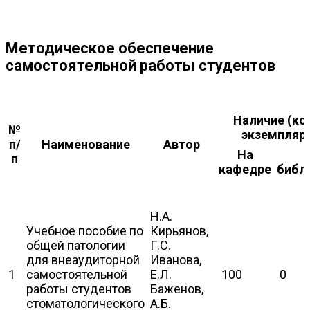
Методическое обеспечение
самостоятельной работы студентов
Наличие (ко
№
экземпляр
п/
Наименование
Автор
На
п
кафедре
библ
Н.А.
Учебное пособие по
Кирьянов,
общей патологии
Г.С.
для внеаудиторной
Иванова,
1
самостоятельной
Е.Л.
100
0
работы студентов
Баженов,
стоматологического
А.Б.