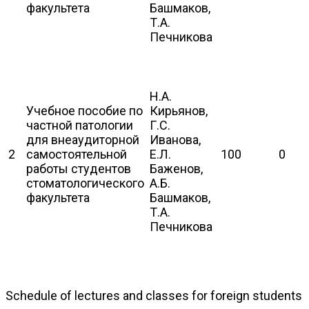
факультета
Башмаков,
Т.А.
Печникова
Н.А.
Учебное пособие по
Кирьянов,
частной патологии
Г.С.
для внеаудиторной
Иванова,
2
самостоятельной
Е.Л.
100
0
работы студентов
Баженов,
стоматологического
А.Б.
факультета
Башмаков,
Т.А.
Печникова
Schedule of lectures and classes for foreign students