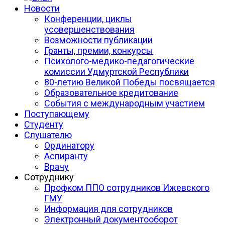
Новости
Конференции, циклы
усовершенствования
Возможности публикации
Гранты, премии, конкурсы
Психолого-медико-педагогические
комиссии Удмуртской Республики
80-летию Великой Победы посвящается
Образовательное кредитование
События с международным участием
Поступающему
Студенту
Слушателю
Ординатору
Аспиранту
Врачу
Сотруднику
Профком ППО сотрудников Ижевского
ГМУ
Информация для сотрудников
Электронный документооборот