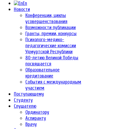
En
Новости
Конференции, циклы
усовершенствования
Возможности публикации
Гранты, премии, конкурсы
Психолого-медико-
педагогические комиссии
Удмуртской Республики
80-летию Великой Победы
посвящается
Образовательное
кредитование
События с международным
участием
Поступающему
Студенту
Слушателю
Ординатору
Аспиранту
Врачу