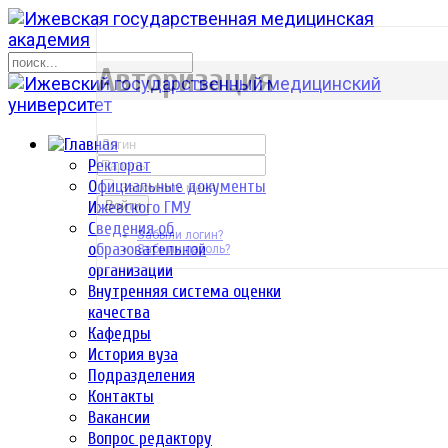
р
Авторизация
Ректорат
Официальные документы
Запомнить меня
Ижевского ГМУ
Войти
Сведения об
Забыли логин?
образовательной
Забыли пароль?
организации
Внутренняя система оценки
качества
Кафедры
История вуза
Подразделения
Контакты
Вакансии
Вопрос редактору