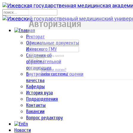
р
Авторизация
Ректорат
Официальные документы
Ижевского ГМУ
Сведения об
Запомнить меня
образовательной
Войти
организации
Забыли логин?
Внутренняя система оценки
Забыли пароль?
качества
Кафедры
История вуза
Подразделения
Контакты
Вакансии
Вопрос редактору
En
Новости