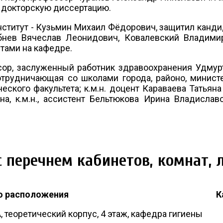
- докторскую диссертацию.
нститут - Кузьмин Михаил Фёдорович, защитил канд
ребнев Вячеслав Леонидович, Ковалевский Владим
тами на кафедре.
сор, заслуженный работник здравоохранения Удмур
трудничающая со школами города, районо, министе
ского факультета; к.м.н. доцент Караваева Татьяна
, к.м.н., ассистент Бельтюкова Ирина Владиславо
 перечнем кабинетов, комнат, 
о расположения
К
 теоретический корпус, 4 этаж, кафедра гигиены