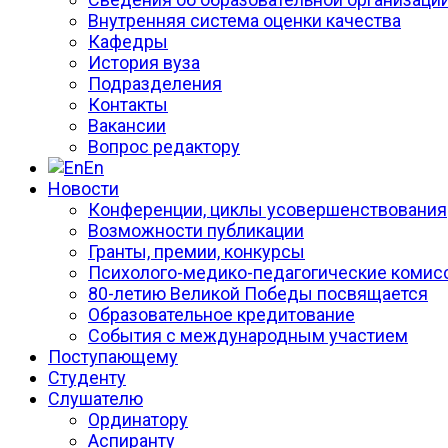
Внутренняя система оценки качества
Кафедры
История вуза
Подразделения
Контакты
Вакансии
Вопрос редактору
En
Новости
Конференции, циклы усовершенствования
Возможности публикации
Гранты, премии, конкурсы
Психолого-медико-педагогические комис
80-летию Великой Победы посвящается
Образовательное кредитование
События с международным участием
Поступающему
Студенту
Слушателю
Ординатору
Аспиранту