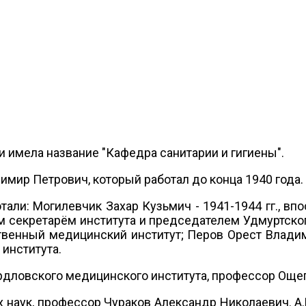
и имела название "Кафедра санитарии и гигиены".
р Петрович, который работал до конца 1940 года.
ли: Могилевчик Захар Кузьмич - 1941-1944 гг., в
ым секретарём института и председателем Удмуртск
твенный медицинский институт; Перов Орест Владим
института.
ердловского медицинского института, профессор Още
 наук, профессор Чураков Александр Николаевич. А.Н