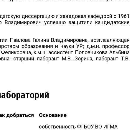
идатскую диссертацию и заведовал кафедрой с 1961
ир Владимирович успешно защитили кандидатские
тии Павлова Галина Владимировна, возглавляющая
рством образования и науки УР; д.м.н. профессор
 Феликсовна, к.м.н. ассистент Половникова Альбина
вна; старший лаборант М.В. Зорина, лаборант Т.В.
лабораторий
ак добраться
Основание
собственность ФГБОУ ВО ИГМА