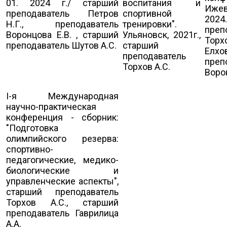
01. 2024 г./ старший
воспитания и
Ижев
преподаватель Петров
спортивной
2024
Н.Г., преподаватель
тренировки".
преп
Воронцова Е.В. , старший
Ульяновск, 2021г.,
Тор
преподаватель Шутов А.С.
старший
Елх
преподаватель
преп
Торхов А.С.
Воро
I-я Международная
научно-практическая
конференция - сборник:
"Подготовка
олимпийского резерва:
спортивно-
педагогические, медико-
биологические и
управленческие аспекты",
старший преподаватель
Торхов А.С., старший
преподаватель Гаврилица
А.А.