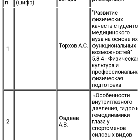
п
(шифр)
"Развитие
физических
качеств студенто
медицинского
вуза на основе их
Торхов А.С.
функциональных
1
возможностей"
5.8.4 - Физическая
культура и
профессиональна
физическая
подготовка
«Особенности
внутриглазного
давления, гидро и
гемодинамики
Фадеев
2
глаза у
А.В.
спортсменов
силовых видов