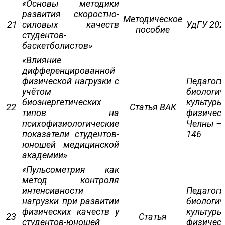
«Основы методики
развития скоростно-
Методическое
21
силовых качеств
УдГУ 202
пособие
студентов-
баскетболистов»
«Влияние
дифференцированной
физической нагрузки с
Педагоги
учётом
биологич
биоэнергетических
культуры
22
Статья ВАК
типов на
физическ
психофизиологические
Челны – 2
показатели студентов-
146
юношей медицинской
академии»
«Пульсометрия как
метод контроля
интенсивности
Педагоги
нагрузки при развитии
биологич
физических качеств у
культуры
23
Статья
студентов-юношей
физическ