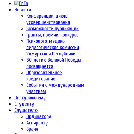
En
Новости
Конференции, циклы
усовершенствования
Возможности публикации
Гранты, премии, конкурсы
Психолого-медико-
педагогические комиссии
Удмуртской Республики
80-летию Великой Победы
посвящается
Образовательное
кредитование
События с международным
участием
Поступающему
Студенту
Слушателю
Ординатору
Аспиранту
Врачу