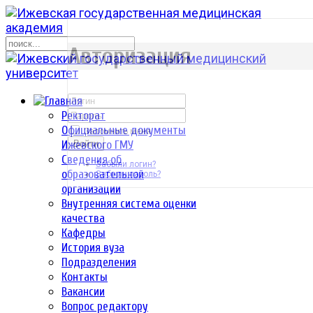
р
Авторизация
Ректорат
Официальные документы
Запомнить меня
Ижевского ГМУ
Войти
Сведения об
Забыли логин?
образовательной
Забыли пароль?
организации
Внутренняя система оценки
качества
Кафедры
История вуза
Подразделения
Контакты
Вакансии
Вопрос редактору