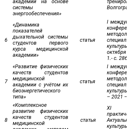
академии на основе
трениро
системы
Волгоград
энергообеспечения»
I междун
«Динамика
конфере
показателей
методоло
дыхательной системы
6
статья
специал
студентов первого
культур
курса медицинской
октября 
академии»
1.- с. 286
«Развитие физических
I междун
качеств студентов
конфере
медицинской
методоло
7
статья
академии с учётом их
специал
биоэнергетического
культуры
типа»
– 2021 – 
«Комплексное
XI Ме
развитие физических
практи
качеств студентов
8
статья
Актуаль
медицинской
культу