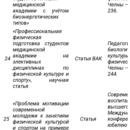
медицинской
Челны – 2
академии с учётом
236.
биоэнергетических
типов»
«Профессиональная
физическая
подготовка студентов
Педагоги
медицинской
биологич
академии на
культуры
24
Статья ВАК
элективных
физическ
дисциплинах по
Челны – 2
физической культуре и
244.
спорту», научная
статья
Совреме
воспитан
«Проблема мотивации
высшего
современной
Междунар
молодежи к занятиям
25
Статья
конферен
физической культурой
юбилею к
и спортом на примере