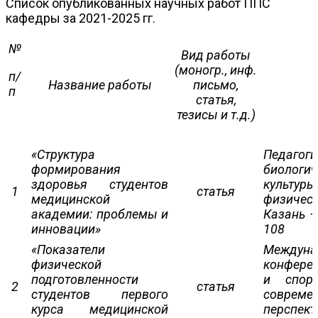
Список опубликованных научных работ ППС
кафедры за 2021-2025 гг.
№
Вид работы
(моногр., инф.
п/
Название работы
письмо,
п
статья,
тезисы и т.д.)
«Структура
Педагоги
формирования
биологи
здоровья студентов
культуры
1
статья
медицинской
физичес
академии: проблемы и
Казань –
инновации»
108
«Показатели
Междуна
физической
конфере
подготовленности
и спорт
2
статья
студентов первого
совре
курса медицинской
перспект