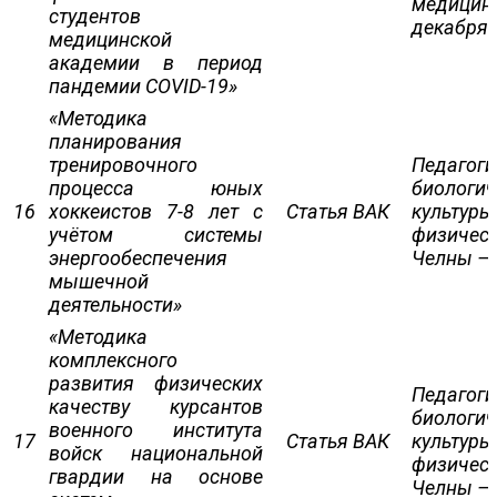
медици
студентов
декабря.
медицинской
академии в период
пандемии COVID-19»
«Методика
планирования
тренировочного
Педагоги
процесса юных
биологи
16
хоккеистов 7-8 лет с
Статья ВАК
культуры
учётом системы
физическ
энергообеспечения
Челны – 2
мышечной
деятельности»
«Методика
комплексного
развития физических
Педагоги
качеству курсантов
биологич
военного института
17
Статья ВАК
культуры
войск национальной
физическ
гвардии на основе
Челны – 2