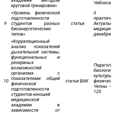
академии методом
Чебоксар
круговой тренировки»
«Уровень физической
II Ме
подготовленности
практи
9
студентов разных
статья
Актуаль
биоэнергетических
медици
типов»
декабря.
«Корреляционный
анализ показателей
дыхательной системы,
функциональных и
резервных
Педагоги
возможностей
биологи
организма с
культуры
показателями общей
10
статья ВАК
физическ
физической
Челны – 
подготовленности
120
студентов-юношей
медицинской
академии в
зависимости от