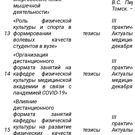
В.С. Пир
мышечной
Томск. – 
деятельности»
«Роль физической
III М
культуры и спорта в
практи
13
формировании
тезисы
Актуаль
волевых качеств
медици
студентов в вузе»
декабря.
«Организация
дистанционного
III М
формата занятий на
практи
14
кафедре физической
тезисы
Актуаль
культуры медицинской
медици
академии в связи с
декабря.
пандемией COVID-19»
«Влияние
дистанционного
формата занятий
III М
кафедры физической
практи
культуры на развитие
15
тезисы
Актуаль
физических качеств