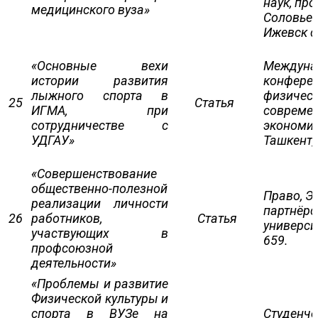
наук, пр
медицинского вуза»
Соловьев
Ижевск с
«Основные вехи
Междунар
истории развития
конфере
лыжного спорта в
физическ
25
Статья
ИГМА, при
современ
сотрудничестве с
экономич
УДГАУ»
Ташкент, 
«Совершенствование
общественно-полезной
Право, Э
реализации личности
партнёрс
26
работников,
Статья
университ
участвующих в
659.
профсоюзной
деятельности»
«Проблемы и развитие
Физической культуры и
спорта в ВУЗе на
Студенче