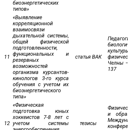
биоэнергетических
типов»
«Выявление
корреляционной
взаимосвязи
дыхательной системы,
Педагоги
общей физической
биологи
подготовленности,
культуры
функциональных и
11
статья ВАК
физическ
резервных
Челны – 
возможностей
137
организма курсантов-
кинологов 3-го курса
обучения с учетом их
биоэнергетического
типа»
«Физическая
Физическ
подготовка юных
и образ
хоккеистов 7-8 лет с
Междуна
12
учетом системы
тезисы
конфере
энергообеспечения