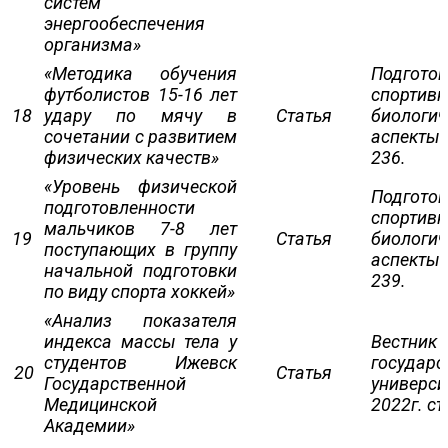
систем
энергообеспечения
организма»
«Методика обучения
Подготов
футболистов 15-16 лет
спортивн
18
удару по мячу в
Статья
биологич
сочетании с развитием
аспекты. 
физических качеств»
236.
«Уровень физической
Подготов
подготовленности
спортивн
мальчиков 7-8 лет
19
Статья
биологич
поступающих в группу
аспекты. 
начальной подготовки
239.
по виду спорта хоккей»
«Анализ показателя
индекса массы тела у
Вестник 
студентов Ижевск
государс
20
Статья
Государственной
универси
Медицинской
2022г. ст
Академии»