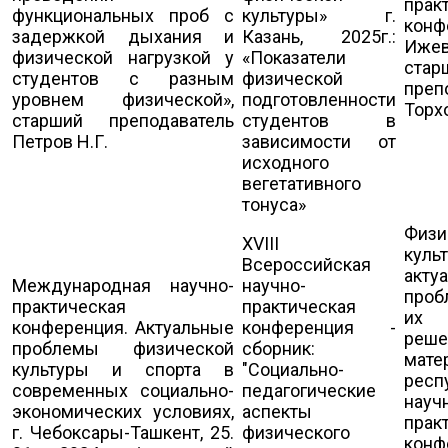
прак
функциональных проб с
культуры» г.
конф
задержкой дыхания и
Казань, 2025г.:
Ижев
физической нагрузкой у
«Показатели
стар
студентов с разным
физической
преп
уровнем физической»,
подготовленности
Торхо
старший преподаватель
студентов в
Петров Н.Г.
зависимости от
исходного
вегетативного
тонуса»
Физи
XVIII
куль
Всероссийская
акту
Международная научно-
научно-
проб
практическая
практическая
их
конференция. Актуальные
конференция -
реше
проблемы физической
сборник:
мате
культуры и спорта в
"Социально-
респ
современных социально-
педагогические
науч
экономических условиях,
аспекты
прак
г. Чебоксары-Ташкент, 25.
физического
конф