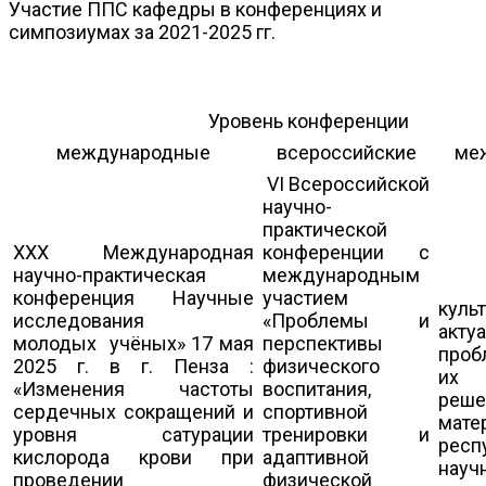
Участие ППС кафедры в конференциях и
симпозиумах за 2021-2025 гг.
Уровень конференции
международные
всероссийские
ме
VI Всероссийской
научно-
практической
XXX Международная
конференции с
научно-практическая
международным
Фи
конференция Научные
участием
куль
исследования
«Проблемы и
акту
молодых учёных» 17 мая
перспективы
проб
2025 г. в г. Пенза :
физического
их
«Изменения частоты
воспитания,
реше
сердечных сокращений и
спортивной
мате
уровня сатурации
тренировки и
респ
кислорода крови при
адаптивной
науч
проведении
физической