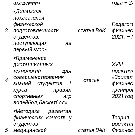
академии»
года – 242
«Динамика
показателей
физической
Педагог
3
подготовленности
статья ВАК
физичес
студентов,
2021. – №
поступающих на
первый курс»
«Применение
дистанционных
XVIII 
технологий для
практ
совершенствования
«Социал
4
статья
знаний студентов 1
физическ
курса правил
трениро
спортивных игр
2021 года
волейбол, баскетбол»
«Методика развития
физических качеств у
Теория
студентов
воспитан
5
медицинской
статья ВАК
Физичес