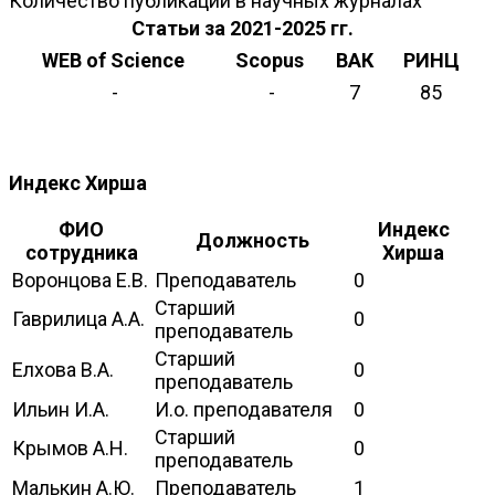
Количество публикаций в научных журналах
Статьи за 2021-2025 гг.
WEB of Science
Scopus
ВАК
РИНЦ
-
-
7
85
Индекс Хирша
ФИО
Индекс
Должность
сотрудника
Хирша
Воронцова Е.В.
Преподаватель
0
Старший
Гаврилица А.А.
0
преподаватель
Старший
Елхова В.А.
0
преподаватель
Ильин И.А.
И.о. преподавателя
0
Старший
Крымов А.Н.
0
преподаватель
Малькин А.Ю.
Преподаватель
1