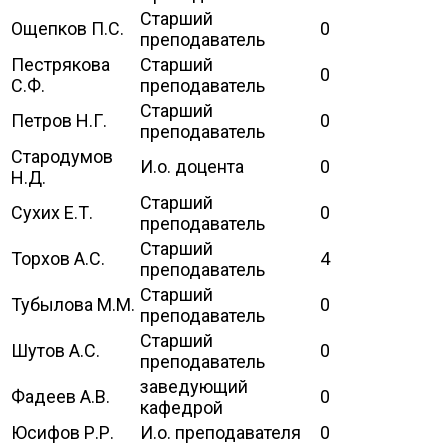
Старший
Ощепков П.С.
0
преподаватель
Пестрякова
Старший
0
С.Ф.
преподаватель
Старший
Петров Н.Г.
0
преподаватель
Стародумов
И.о. доцента
0
Н.Д.
Старший
Сухих Е.Т.
0
преподаватель
Старший
Торхов А.С.
4
преподаватель
Старший
Тубылова М.М.
0
преподаватель
Старший
Шутов А.С.
0
преподаватель
заведующий
Фадеев А.В.
0
кафедрой
Юсифов Р.Р.
И.о. преподавателя
0