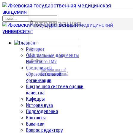
р
Авторизация
Ректорат
Официальные документы
Запомнить меня
Ижевского ГМУ
Войти
Сведения об
Забыли логин?
образовательной
Забыли пароль?
организации
Внутренняя система оценки
качества
Кафедры
История вуза
Подразделения
Контакты
Вакансии
Вопрос редактору