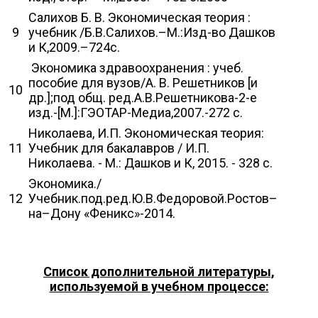
Салихов Б. В. Экономическая теория :
9
учебник /Б.В.Салихов.–М.:Изд-во Дашков
и К,2009.–724с.
Экономика здравоохранения : учеб.
пособие для вузов/А. В. Решетников [и
10
др.];под общ. ред.А.В.Решетникова-2-е
изд.-[М.]:ГЭОТАР-Медиа,2007.-272 с.
Николаева, И.П. Экономическая теория:
11
Учебник для бакалавров / И.П.
Николаева. - М.: Дашков и К, 2015. - 328 c.
Экономика./
12
Учебник.под.ред.Ю.В.Федоровой.Ростов–
на–Дону «Феникс»-2014.
Список дополнительной литературы,
используемой в учебном процессе: