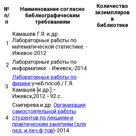
Количество
№
Наименование согласно
экземпляров
п/
библиографическим
в
п
требованиям
библиотеке
Камашев Г.Я. и др.
Лабораторные работы по
1
математической статистике. -
Ижевск-2012
Лабораторные работы по
2
информатике. - Ижевск,-2014
Лабораторные работы по
физике
:учеб.пособ./ Г.Я.
3
Камашев [и др.].–
Ижевск,2012.–92 с.
Снигирева и др.
Организация
самостоятельной работы
4
студентов по лекциям и
практическим занятиям (для
пед. и леч.ф-тов
)-2014