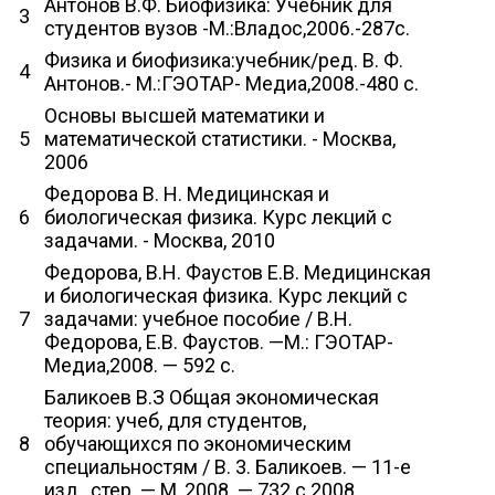
Антонов В.Ф. Биофизика: Учебник для
3
студентов вузов -М.:Владос,2006.-287c.
Физика и биофизика:учебник/ред. В. Ф.
4
Антонов.- М.:ГЭОТАР- Медиа,2008.-480 с.
Основы высшей математики и
5
математической статистики. - Москва,
2006
Федорова В. Н. Медицинская и
6
биологическая физика. Курс лекций с
задачами. - Москва, 2010
Федорова, В.Н. Фаустов Е.В. Медицинская
и биологическая физика. Курс лекций с
7
задачами: учебное пособие / В.Н.
Федорова, Е.В. Фаустов. —М.: ГЭОТАР-
Медиа,2008. — 592 с.
Баликоев В.З Общая экономическая
теория: учеб, для студентов,
8
обучающихся по экономическим
специальностям / В. 3. Баликоев. — 11-е
изд., стер. — M.,2008. — 732 с.2008