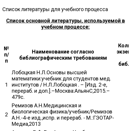
Список литературы для учебного процесса
Список основной литературы, используемой в
учебном процессе:
Коли
№
Наименование согласно
экзе
п/
библиографическим требованиям
п
библ
Лобоцкая Н.Л.Основы высшей
математики:учебник для студентов мед.
1
институтов / Н.Л.Лобоцкая . – [Изд. 2-е,
перераб. и доп.].–Москва:АльянС,2015.–
479с.
Ремизов А.Н.Медицинская и
биологическая физика/учебник/Ремизов
2
А.Н.-4-е изд.,испр. и перераб. - М.:ГЭОТАР-
Медиа,2013