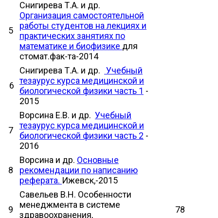
Снигирева Т.А. и др.
Организация самостоятельной
работы студентов на лекциях и
5
практических занятиях по
математике и биофизике
для
стомат.фак-та-2014
Снигирева Т.А. и др.
Учебный
тезаурус курса медицинской и
6
биологической физики часть 1
-
2015
Ворсина Е.В. и др.
Учебный
тезаурус курса медицинской и
7
биологической физики часть 2
-
2016
Ворсина и др.
Основные
8
рекомендации по написанию
реферата
.
Ижевск,-2015
Савельев В.Н. Особенности
менеджмента в системе
9
78
здравоохранения,