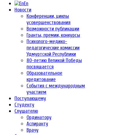
En
Новости
Конференции, циклы
усовершенствования
Возможности публикации
Гранты, премии, конкурсы
Психолого-медико-
педагогические комиссии
Удмуртской Республики
80-летию Великой Победы
посвящается
Образовательное
кредитование
События с международным
участием
Поступающему
Студенту
Слушателю
Ординатору
Аспиранту
Врачу