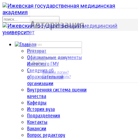
р
Авторизация
Ректорат
Официальные документы
Запомнить меня
Ижевского ГМУ
Войти
Сведения об
Забыли логин?
образовательной
Забыли пароль?
организации
Внутренняя система оценки
качества
Кафедры
История вуза
Подразделения
Контакты
Вакансии
Вопрос редактору