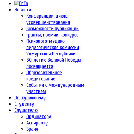
En
Новости
Конференции, циклы
усовершенствования
Возможности публикации
Гранты, премии, конкурсы
Психолого-медико-
педагогические комиссии
Удмуртской Республики
80-летию Великой Победы
посвящается
Образовательное
кредитование
События с международным
участием
Поступающему
Студенту
Слушателю
Ординатору
Аспиранту
Врачу