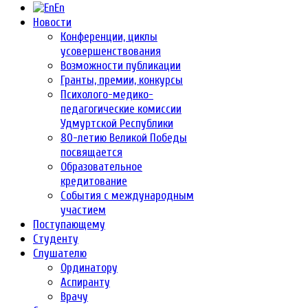
En
Новости
Конференции, циклы
усовершенствования
Возможности публикации
Гранты, премии, конкурсы
Психолого-медико-
педагогические комиссии
Удмуртской Республики
80-летию Великой Победы
посвящается
Образовательное
кредитование
События с международным
участием
Поступающему
Студенту
Слушателю
Ординатору
Аспиранту
Врачу