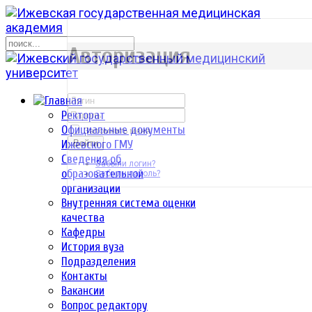
р
Авторизация
Ректорат
Официальные документы
Запомнить меня
Ижевского ГМУ
Войти
Сведения об
Забыли логин?
образовательной
Забыли пароль?
организации
Внутренняя система оценки
качества
Кафедры
История вуза
Подразделения
Контакты
Вакансии
Вопрос редактору