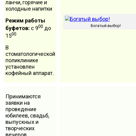
ланчи, горячие и
холодные напитки
Режим работы
Богатый выбор!
00
буфетов:
с 9
до
00
15
В
стоматологической
поликлинике
установлен
кофейный аппарат.
Принимаются
заявки на
проведение
юбилеев, свадьб,
выпускных и
творческих
вечеров.