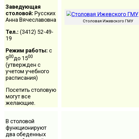
Заведующая
столовой:
Русских
Анна Вячеславовна
Столовая Ижевского ГМУ
Тел.:
(3412) 52-49-
19
Режим работы:
с
00
00
9
до 15
(утвержден с
учетом учебного
расписания)
Посетить столовую
могут все
желающие.
В столовой
функционируют
два обеденных