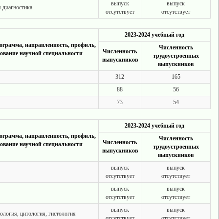
выпуск
выпуск
я диагностика
отсутствует
отсутствует
2023-2024 учебный год
ограмма, направленность, профиль,
Численность
Численность
ование научной специальности
трудоустроенных
выпускников
выпускников
312
165
88
56
73
54
2023-2024 учебный год
ограмма, направленность, профиль,
Численность
Численность
ование научной специальности
трудоустроенных
выпускников
выпускников
выпуск
выпуск
отсутствует
отсутствует
выпуск
выпуск
отсутствует
отсутствует
выпуск
выпуск
ология, цитология, гистология
отсутствует
отсутствует