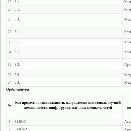
26
3.1.
Клин
27
3.1.
Клин
28
3.3.
Меди
29
3.1.
Клин
30
3.1.
Клин
31
3.1.
Клин
32
3.2.
Про
33
3.3.
Меди
34
3.3.
Меди
Ординатура
Код профессии, специальности, направления подготовки, научной
№
специальности, шифр группы научных специальностей
по
1
31.08.01
Акуш
2
31.08.02
Анес