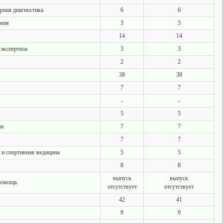
рная диагностика
6
6
омия
3
3
14
14
экспертиза
3
3
2
2
38
38
7
7
-
-
5
5
ни
7
7
7
7
 и спортивная медицина
5
5
8
8
выпуск
выпуск
помощь
отсутствует
отсутствует
42
41
9
9