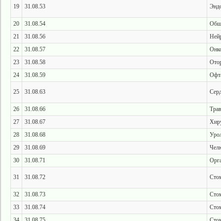
19
31.08.53
Энд
20
31.08.54
Обща
21
31.08.56
Ней
22
31.08.57
Онк
23
31.08.58
Ото
24
31.08.59
Офт
25
31.08.63
Серд
26
31.08.66
Трав
27
31.08.67
Хир
28
31.08.68
Уро
29
31.08.69
Челю
30
31.08.71
Орга
31
31.08.72
Стом
32
31.08.73
Стом
33
31.08.74
Стом
34
31.08.75
Стом