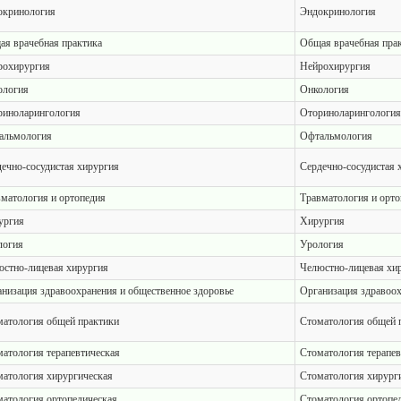
окринология
Эндокринология
я врачебная практика
Общая врачебная пра
рохирургия
Нейрохирургия
ология
Онкология
риноларингология
Оториноларингология
альмология
Офтальмология
ечно-сосудистая хирургия
Сердечно-сосудистая 
матология и ортопедия
Травматология и орто
ургия
Хирургия
логия
Урология
стно-лицевая хирургия
Челюстно-лицевая хи
низация здравоохранения и общественное здоровье
Организация здравоох
атология общей практики
Стоматология общей 
атология терапевтическая
Стоматология терапев
атология хирургическая
Стоматология хирург
атология ортопедическая
Стоматология ортопе