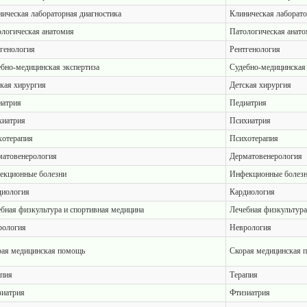
ическая лабораторная диагностика
Клиническая лаборато
логическая анатомия
Патологическая анат
генология
Рентгенология
бно-медицинская экспертиза
Судебно-медицинская 
кая хирургия
Детская хирургия
иатрия
Педиатрия
хиатрия
Психиатрия
хотерапия
Психотерапия
матовенерология
Дерматовенерология
екционные болезни
Инфекционные болез
диология
Кардиология
бная физкультура и спортивная медицина
Лечебная физкультура
рология
Неврология
рая медицинская помощь
Скорая медицинская 
апия
Терапия
зиатрия
Фтизиатрия