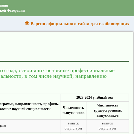
вания
ской Федерации
Версия официального сайта для слабовидящих
ого года, освоивших основные профессиональные
альности, в том числе научной, направлению
2023-2024 учебный год
ограмма, направленность, профиль,
Численность
Численность
ование научной специальности
трудоустроенных
выпускников
выпускников
выпуск
выпуск
дело
отсутствует
отсутствует