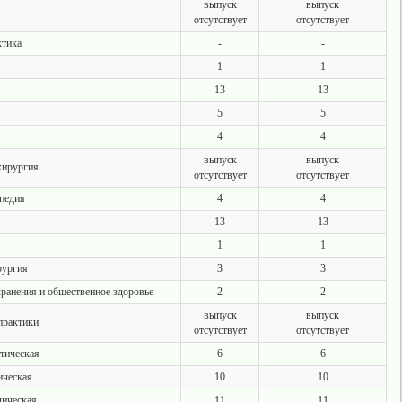
выпуск
выпуск
отсутствует
отсутствует
ктика
-
-
1
1
13
13
5
5
4
4
выпуск
выпуск
хирургия
отсутствует
отсутствует
педия
4
4
13
13
1
1
рургия
3
3
ранения и общественное здоровье
2
2
выпуск
выпуск
практики
отсутствует
отсутствует
тическая
6
6
ическая
10
10
дическая
11
11