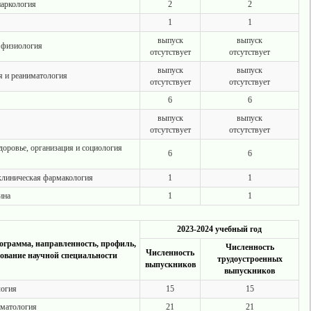
наркология
2
2
1
1
выпуск
выпуск
я физиология
отсутствует
отсутствует
выпуск
выпуск
я и реаниматология
отсутствует
отсутствует
6
6
выпуск
выпуск
отсутствует
отсутствует
доровье, организация и социология
6
6
 клиническая фармакология
1
1
ина
1
1
2023-2024 учебный год
ограмма, направленность, профиль,
Численность
Численность
ование научной специальности
трудоустроенных
выпускников
выпускников
логия
15
15
иматология
21
21