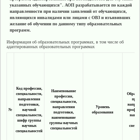
указанных обучающихся". АОП разрабатывается по каждой
направленности при наличии заявлений от обучающихся,
являющихся инвалидами или лицами с ОВЗ и изъявивших
желание об обучении по данному типу образовательных
программ.
Информация об образовательных программах, в том числе об
адаптированных образовательных программах
Код профессии,
Наименование
специальности,
Образо
профессии,
направления
прог
специальности,
подготовки,
направ
направления
Уровень
№
научной
профил
подготовки,
образования
специальности,
наиме
наименование
шифр группы
на
группы научных
научных
специ
специальностей
специальностей