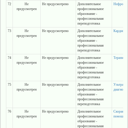
72
Не
Не предусмотрено
Дополнительное
Нефролог
предусмотрен
профессиональное
образование -
профессиональная
переподготовка
73
Не
Не предусмотрено
Дополнительное
Кардиоло
предусмотрен
профессиональное
образование -
профессиональная
переподготовка
74
Не
Не предусмотрено
Дополнительное
Терапия
предусмотрен
профессиональное
образование -
профессиональная
переподготовка
75
Не
Не предусмотрено
Дополнительное
Ультразв
предусмотрен
профессиональное
диагности
образование -
профессиональная
переподготовка
76
Не
Не предусмотрено
Дополнительное
Скорая м
предусмотрен
профессиональное
помощь
образование -
профессиональная