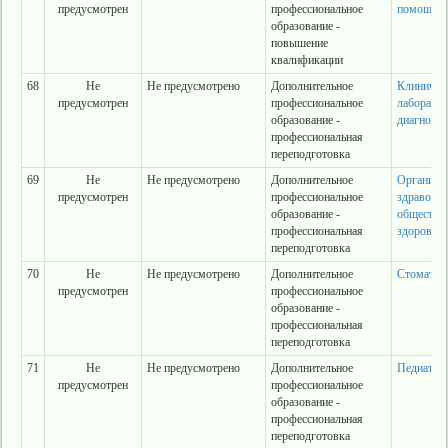
предусмотрен
профессиональное
помощи 36
образование -
повышение
квалификации
68
Не
Не предусмотрено
Дополнительное
Клиничес
предусмотрен
профессиональное
лаборатор
образование -
диагности
профессиональная
переподготовка
69
Не
Не предусмотрено
Дополнительное
Организа
предусмотрен
профессиональное
здравоохр
образование -
обществе
профессиональная
здоровье
переподготовка
70
Не
Не предусмотрено
Дополнительное
Стоматоло
предусмотрен
профессиональное
образование -
профессиональная
переподготовка
71
Не
Не предусмотрено
Дополнительное
Педиатри
предусмотрен
профессиональное
образование -
профессиональная
переподготовка