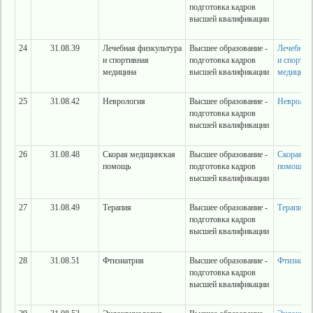
подготовка кадров
высшей квалификации
24
31.08.39
Лечебная физкультура
Высшее образование -
Лечебная 
и спортивная
подготовка кадров
и спортив
медицина
высшей квалификации
медицина
25
31.08.42
Неврология
Высшее образование -
Невролог
подготовка кадров
высшей квалификации
26
31.08.48
Скорая медицинская
Высшее образование -
Скорая м
помощь
подготовка кадров
помощь
высшей квалификации
27
31.08.49
Терапия
Высшее образование -
Терапия
подготовка кадров
высшей квалификации
28
31.08.51
Фтизиатрия
Высшее образование -
Фтизиатр
подготовка кадров
высшей квалификации