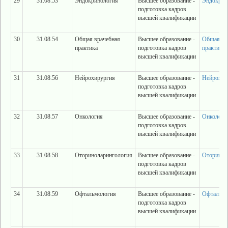
29
31.08.53
Эндокринология
Высшее образование -
Эндокрин
подготовка кадров
высшей квалификации
30
31.08.54
Общая врачебная
Высшее образование -
Общая вр
практика
подготовка кадров
практика
высшей квалификации
31
31.08.56
Нейрохирургия
Высшее образование -
Нейрохир
подготовка кадров
высшей квалификации
32
31.08.57
Онкология
Высшее образование -
Онкологи
подготовка кадров
высшей квалификации
33
31.08.58
Оториноларингология
Высшее образование -
Оторинол
подготовка кадров
высшей квалификации
34
31.08.59
Офтальмология
Высшее образование -
Офтальмо
подготовка кадров
высшей квалификации