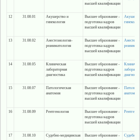
высшей квалификации
12
31.08.01
Акушерство и
Высшее образование -
Акушерст
гинекология
подготовка кадров
гинеколог
высшей квалификации
13
31.08.02
Анестезиология-
Высшее образование -
Анестезио
реаниматология
подготовка кадров
реанимат
высшей квалификации
14
31.08.05
Клиническая
Высшее образование -
Клиничес
лабораторная
подготовка кадров
лаборатор
диагностика
высшей квалификации
диагности
15
31.08.07
Патологическая
Высшее образование -
Патологи
анатомия
подготовка кадров
анатомия
высшей квалификации
16
31.08.09
Рентгенология
Высшее образование -
Рентгено
подготовка кадров
высшей квалификации
17
31.08.10
Судебно-медицинская
Высшее образование -
Судебно-