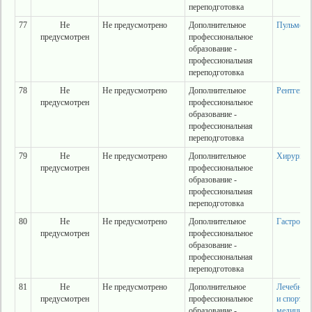
переподготовка
77
Не
Не предусмотрено
Дополнительное
Пульмоно
предусмотрен
профессиональное
образование -
профессиональная
переподготовка
78
Не
Не предусмотрено
Дополнительное
Рентгено
предусмотрен
профессиональное
образование -
профессиональная
переподготовка
79
Не
Не предусмотрено
Дополнительное
Хирургия
предусмотрен
профессиональное
образование -
профессиональная
переподготовка
80
Не
Не предусмотрено
Дополнительное
Гастроэнт
предусмотрен
профессиональное
образование -
профессиональная
переподготовка
81
Не
Не предусмотрено
Дополнительное
Лечебная 
предусмотрен
профессиональное
и спортив
образование -
медицина