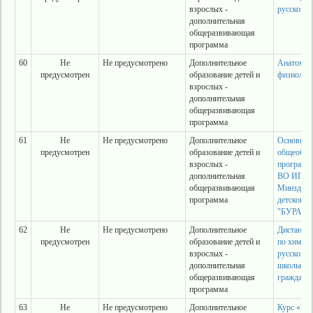
взрослых -
русского 
дополнительная
общеразвивающая
программа
60
Не
Не предусмотрено
Дополнительное
Анатомия
предусмотрен
образование детей и
физиологи
взрослых -
дополнительная
общеразвивающая
программа
61
Не
Не предусмотрено
Дополнительное
Основная
предусмотрен
образование детей и
общеобра
взрослых -
програм
дополнительная
ВО ИГМ
общеразвивающая
Минздрав
программа
детского 
"БУРАТИ
62
Не
Не предусмотрено
Дополнительное
Дистанци
предусмотрен
образование детей и
по химии,
взрослых -
русскому 
дополнительная
школьнико
общеразвивающая
граждан
программа
63
Не
Не предусмотрено
Дополнительное
Курс «Ин