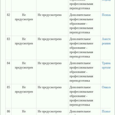
профессиональная
переподготовка
82
Не
Не предусмотрено
Дополнительное
Психиатр
предусмотрен
профессиональное
образование -
профессиональная
переподготовка
83
Не
Не предусмотрено
Дополнительное
Анестезио
предусмотрен
профессиональное
реанимат
образование -
профессиональная
переподготовка
84
Не
Не предусмотрено
Дополнительное
Травмато
предусмотрен
профессиональное
ортопеди
образование -
профессиональная
переподготовка
85
Не
Не предусмотрено
Дополнительное
Онкологи
предусмотрен
профессиональное
образование -
профессиональная
переподготовка
86
Не
Не предусмотрено
Дополнительное
Психотер