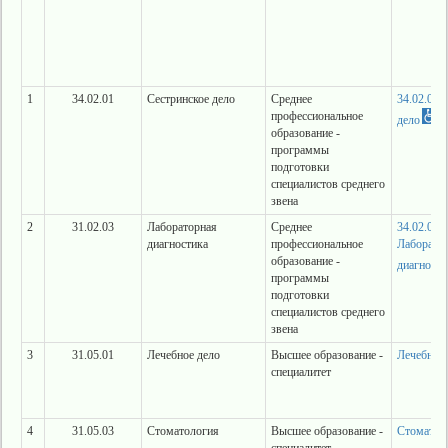
1
34.02.01
Сестринское дело
Среднее
34.02.01 
профессиональное
дело
образование -
программы
подготовки
специалистов среднего
звена
2
31.02.03
Лабораторная
Среднее
34.02.03
диагностика
профессиональное
Лаборато
образование -
диагности
программы
подготовки
специалистов среднего
звена
3
31.05.01
Лечебное дело
Высшее образование -
Лечебное 
специалитет
4
31.05.03
Стоматология
Высшее образование -
Стоматол