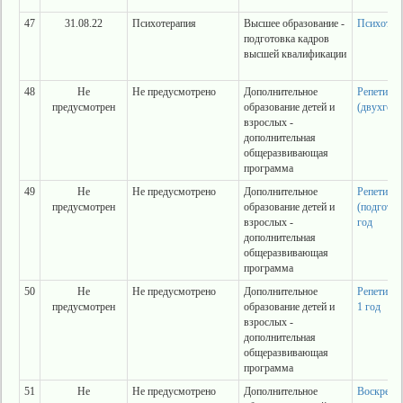
47
31.08.22
Психотерапия
Высшее образование -
Психотер
подготовка кадров
высшей квалификации
48
Не
Не предусмотрено
Дополнительное
Репетитор
предусмотрен
образование детей и
(двухгод
взрослых -
дополнительная
общеразвивающая
программа
49
Не
Не предусмотрено
Дополнительное
Репетитор
предусмотрен
образование детей и
(подготов
взрослых -
год
дополнительная
общеразвивающая
программа
50
Не
Не предусмотрено
Дополнительное
Репетитор
предусмотрен
образование детей и
1 год
взрослых -
дополнительная
общеразвивающая
программа
51
Не
Не предусмотрено
Дополнительное
Воскресн