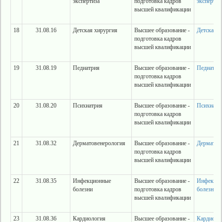
экспертиза
подготовка кадров
экспертиз
высшей квалификации
18
31.08.16
Детская хирургия
Высшее образование -
Детская х
подготовка кадров
высшей квалификации
19
31.08.19
Педиатрия
Высшее образование -
Педиатри
подготовка кадров
высшей квалификации
20
31.08.20
Психиатрия
Высшее образование -
Психиатр
подготовка кадров
высшей квалификации
21
31.08.32
Дерматовенерология
Высшее образование -
Дерматов
подготовка кадров
высшей квалификации
22
31.08.35
Инфекционные
Высшее образование -
Инфекци
болезни
подготовка кадров
болезни
высшей квалификации
23
31.08.36
Кардиология
Высшее образование -
Кардиоло