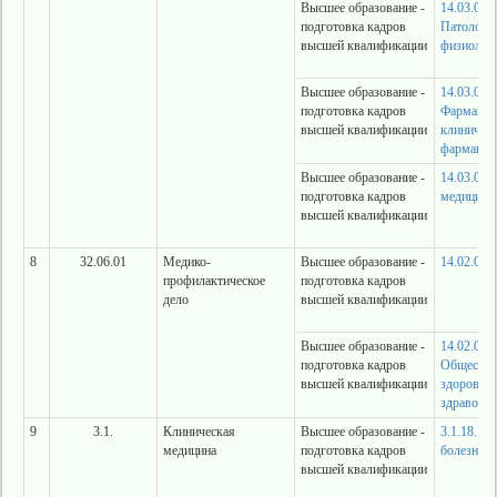
Высшее образование -
14.03.03
подготовка кадров
Патологи
высшей квалификации
физиолог
Высшее образование -
14.03.06
подготовка кадров
Фармакол
высшей квалификации
клиничес
фармакол
Высшее образование -
14.03.05 
подготовка кадров
медицина
высшей квалификации
8
32.06.01
Медико-
Высшее образование -
14.02.01 
профилактическое
подготовка кадров
дело
высшей квалификации
Высшее образование -
14.02.03
подготовка кадров
Обществе
высшей квалификации
здоровье 
здравоохр
9
3.1.
Клиническая
Высшее образование -
3.1.18. В
медицина
подготовка кадров
болезни
высшей квалификации