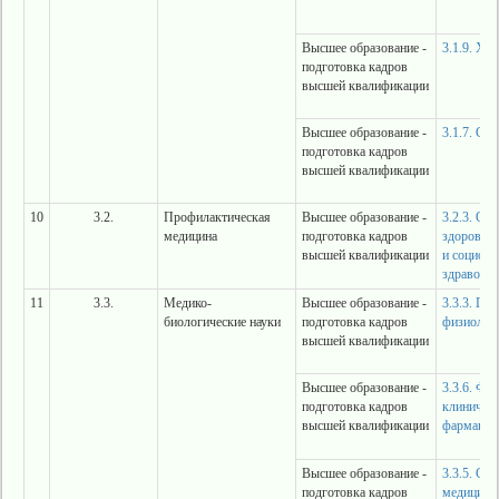
Высшее образование -
3.1.9. Хи
подготовка кадров
высшей квалификации
Высшее образование -
3.1.7. Ст
подготовка кадров
высшей квалификации
10
3.2.
Профилактическая
Высшее образование -
3.2.3. Об
медицина
подготовка кадров
здоровье,
высшей квалификации
и социоло
здравоох
11
3.3.
Медико-
Высшее образование -
3.3.3. Па
биологические науки
подготовка кадров
физиолог
высшей квалификации
Высшее образование -
3.3.6. Фа
подготовка кадров
клиничес
высшей квалификации
фармакол
Высшее образование -
3.3.5. Су
подготовка кадров
медицина