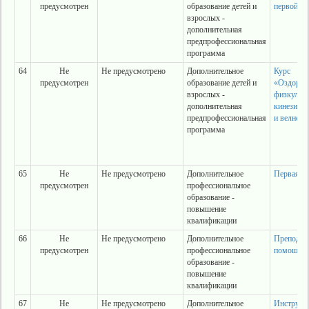
предусмотрен
образование детей и
первой п
взрослых -
дополнительная
предпрофессиональная
программа
64
Не
Не предусмотрено
Дополнительное
Курс
предусмотрен
образование детей и
«Оздоров
взрослых -
физкульт
дополнительная
кинезиоло
предпрофессиональная
и велнеса
программа
65
Не
Не предусмотрено
Дополнительное
Первая по
предусмотрен
профессиональное
образование -
повышение
квалификации
66
Не
Не предусмотрено
Дополнительное
Преподава
предусмотрен
профессиональное
помощи 72
образование -
повышение
квалификации
67
Не
Не предусмотрено
Дополнительное
Инструкт