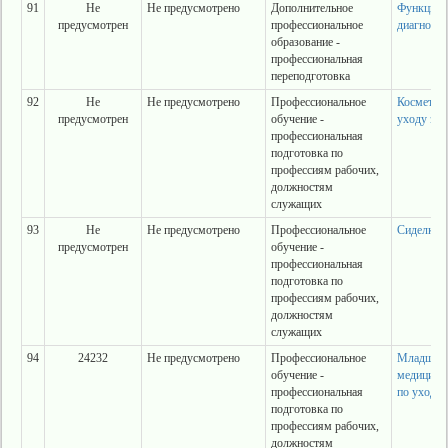
91
Не
Не предусмотрено
Дополнительное
Функцион
предусмотрен
профессиональное
диагности
образование -
профессиональная
переподготовка
92
Не
Не предусмотрено
Профессиональное
Косметик-
предусмотрен
обучение -
уходу за 
профессиональная
подготовка по
профессиям рабочих,
должностям
служащих
93
Не
Не предусмотрено
Профессиональное
Сиделка
предусмотрен
обучение -
профессиональная
подготовка по
профессиям рабочих,
должностям
служащих
94
24232
Не предусмотрено
Профессиональное
Младшая
обучение -
медицинск
профессиональная
по уходу 
подготовка по
профессиям рабочих,
должностям