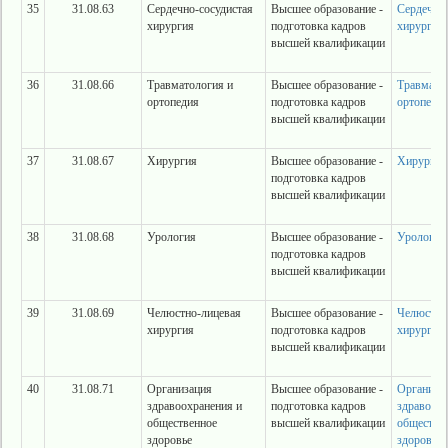
35
31.08.63
Сердечно-сосудистая
Высшее образование -
Сердечно-
хирургия
подготовка кадров
хирургия
высшей квалификации
36
31.08.66
Травматология и
Высшее образование -
Травмато
ортопедия
подготовка кадров
ортопеди
высшей квалификации
37
31.08.67
Хирургия
Высшее образование -
Хирургия
подготовка кадров
высшей квалификации
38
31.08.68
Урология
Высшее образование -
Урология
подготовка кадров
высшей квалификации
39
31.08.69
Челюстно-лицевая
Высшее образование -
Челюстно
хирургия
подготовка кадров
хирургия
высшей квалификации
40
31.08.71
Организация
Высшее образование -
Организа
здравоохранения и
подготовка кадров
здравоохр
общественное
высшей квалификации
обществе
здоровье
здоровье