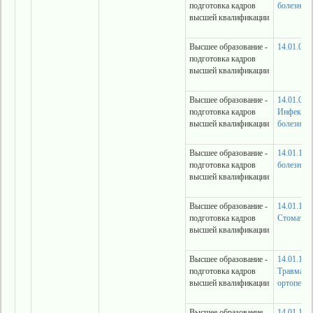
подготовка кадров
болезни
высшей квалификации
Высшее образование -
14.01.08 
подготовка кадров
высшей квалификации
Высшее образование -
14.01.09
подготовка кадров
Инфекци
высшей квалификации
болезни
Высшее образование -
14.01.11 
подготовка кадров
болезни
высшей квалификации
Высшее образование -
14.01.14
подготовка кадров
Стоматол
высшей квалификации
Высшее образование -
14.01.15
подготовка кадров
Травмато
высшей квалификации
ортопеди
Высшее образование -
14.01.16 