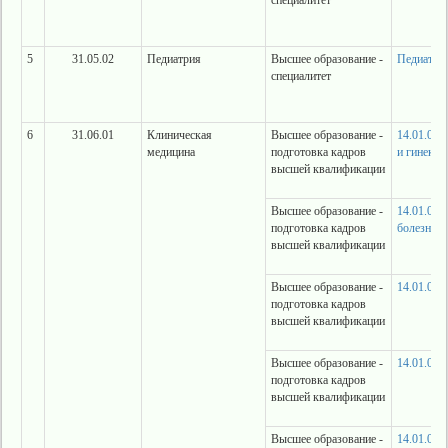
специалитет
5
31.05.02
Педиатрия
Высшее образование -
Педиатри
специалитет
6
31.06.01
Клиническая
Высшее образование -
14.01.01 
медицина
подготовка кадров
и гинекол
высшей квалификации
Высшее образование -
14.01.04 
подготовка кадров
болезни
высшей квалификации
Высшее образование -
14.01.05 
подготовка кадров
высшей квалификации
Высшее образование -
14.01.06 
подготовка кадров
высшей квалификации
Высшее образование -
14.01.07 