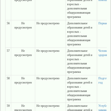
предусмотрен
образование детей и
помощи 36
взрослых -
дополнительная
общеразвивающая
программа
56
Не
Не предусмотрено
Дополнительное
Первая по
предусмотрен
образование детей и
взрослых -
дополнительная
общеразвивающая
программа
57
Не
Не предусмотрено
Дополнительное
Человек и
предусмотрен
образование детей и
здоровье
взрослых -
дополнительная
общеразвивающая
программа
58
Не
Не предусмотрено
Дополнительное
Подготов
предусмотрен
образование детей и
год
взрослых -
дополнительная
общеразвивающая
программа
59
Не
Не предусмотрено
Дополнительное
Углубленн
предусмотрен
образование детей и
химии, би