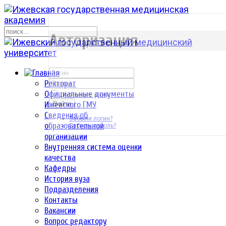
р
Авторизация
Ректорат
Официальные документы
Запомнить меня
Ижевского ГМУ
Войти
Сведения об
Забыли логин?
образовательной
Забыли пароль?
организации
Внутренняя система оценки
качества
Кафедры
История вуза
Подразделения
Контакты
Вакансии
Вопрос редактору