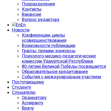
Подразделения
Контакты
Вакансии
Вопрос редактору
En
Новости
Конференции, циклы
усовершенствования
Возможности публикации
Гранты, премии, конкурсы
Психолого-медико-педагогические
комиссии Удмуртской Республики
80-летию Великой Победы посвящается
Образовательное кредитование
События с международным участием
Поступающему
Студенту
Слушателю
Ординатору
Аспиранту
Врачу