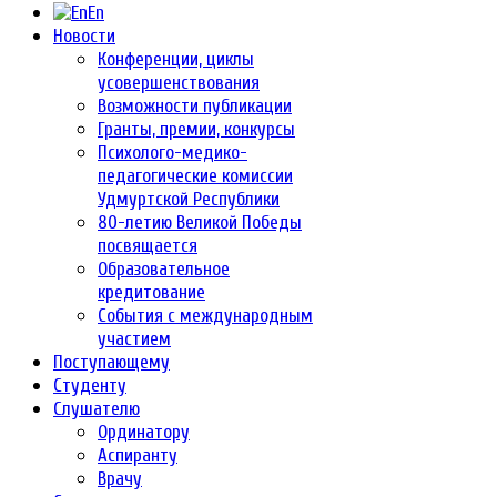
En
Новости
Конференции, циклы
усовершенствования
Возможности публикации
Гранты, премии, конкурсы
Психолого-медико-
педагогические комиссии
Удмуртской Республики
80-летию Великой Победы
посвящается
Образовательное
кредитование
События с международным
участием
Поступающему
Студенту
Слушателю
Ординатору
Аспиранту
Врачу