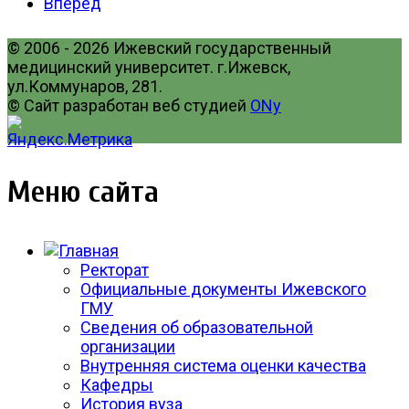
Вперед
© 2006 - 2026 Ижевский государственный
медицинский университет. г.Ижевск,
ул.Коммунаров, 281.
© Сайт разработан веб студией
ONy
Меню сайта
Ректорат
Официальные документы Ижевского
ГМУ
Сведения об образовательной
организации
Внутренняя система оценки качества
Кафедры
История вуза