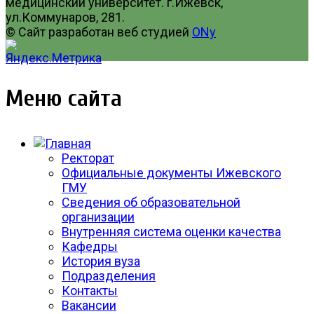
медицинский университет. г.Ижевск,
ул.Коммунаров, 281.
© Сайт разработан веб студией
ONy
Меню сайта
Ректорат
Официальные документы Ижевского
ГМУ
Сведения об образовательной
организации
Внутренняя система оценки качества
Кафедры
История вуза
Подразделения
Контакты
Вакансии