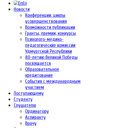
En
Новости
Конференции, циклы
усовершенствования
Возможности публикации
Гранты, премии, конкурсы
Психолого-медико-
педагогические комиссии
Удмуртской Республики
80-летию Великой Победы
посвящается
Образовательное
кредитование
События с международным
участием
Поступающему
Студенту
Слушателю
Ординатору
Аспиранту
Врачу