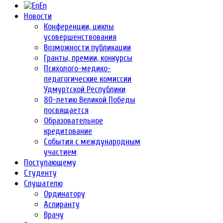
En
Новости
Конференции, циклы
усовершенствования
Возможности публикации
Гранты, премии, конкурсы
Психолого-медико-
педагогические комиссии
Удмуртской Республики
80-летию Великой Победы
посвящается
Образовательное
кредитование
События с международным
участием
Поступающему
Студенту
Слушателю
Ординатору
Аспиранту
Врачу