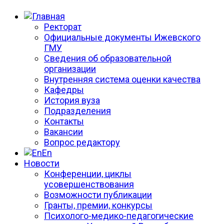
Ректорат
Официальные документы Ижевского
ГМУ
Сведения об образовательной
организации
Внутренняя система оценки качества
Кафедры
История вуза
Подразделения
Контакты
Вакансии
Вопрос редактору
En
Новости
Конференции, циклы
усовершенствования
Возможности публикации
Гранты, премии, конкурсы
Психолого-медико-педагогические