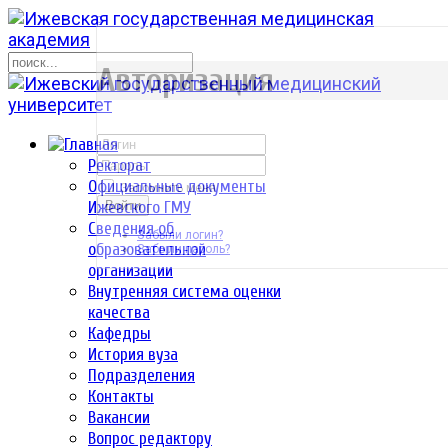
р
Авторизация
Ректорат
Официальные документы
Запомнить меня
Ижевского ГМУ
Войти
Сведения об
Забыли логин?
образовательной
Забыли пароль?
организации
Внутренняя система оценки
качества
Кафедры
История вуза
Подразделения
Контакты
Вакансии
Вопрос редактору