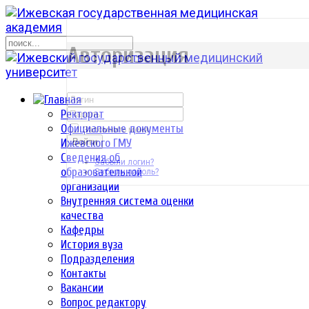
р
Авторизация
Ректорат
Официальные документы
Запомнить меня
Ижевского ГМУ
Войти
Сведения об
Забыли логин?
образовательной
Забыли пароль?
организации
Внутренняя система оценки
качества
Кафедры
История вуза
Подразделения
Контакты
Вакансии
Вопрос редактору