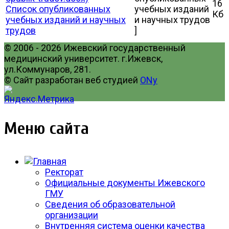
16
Список опубликованных
учебных изданий
Кб
учебных изданий и научных
и научных трудов
трудов
]
© 2006 - 2026 Ижевский государственный
медицинский университет. г.Ижевск,
ул.Коммунаров, 281.
© Сайт разработан веб студией
ONy
Меню сайта
Ректорат
Официальные документы Ижевского
ГМУ
Сведения об образовательной
организации
Внутренняя система оценки качества