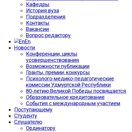
Кафедры
История вуза
Подразделения
Контакты
Вакансии
Вопрос редактору
En
Новости
Конференции, циклы
усовершенствования
Возможности публикации
Гранты, премии, конкурсы
Психолого-медико-педагогические
комиссии Удмуртской Республики
80-летию Великой Победы посвящается
Образовательное кредитование
События с международным участием
Поступающему
Студенту
Слушателю
Ординатору