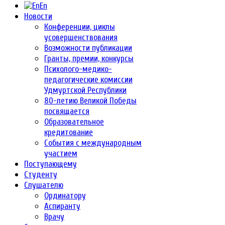
En
Новости
Конференции, циклы
усовершенствования
Возможности публикации
Гранты, премии, конкурсы
Психолого-медико-
педагогические комиссии
Удмуртской Республики
80-летию Великой Победы
посвящается
Образовательное
кредитование
События с международным
участием
Поступающему
Студенту
Слушателю
Ординатору
Аспиранту
Врачу