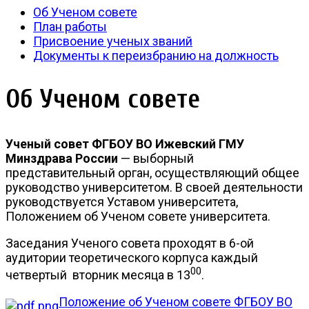
Об Ученом cовете
План работы
Присвоение ученых званий
Документы к переизбранию на должность
Об Ученом cовете
Ученый cовет ФГБОУ ВО Ижевский ГМУ
Минздрава России
— выборный
представительный орган, осуществляющий общее
руководство университетом. В своей деятельности
руководствуется Уставом университета,
Положением об Ученом cовете университета.
Заседания Ученого cовета проходят в 6-ой
аудитории теоретического корпуса каждый
00
четвертый вторник месяца в 13
.
Положение об Ученом совете ФГБОУ ВО