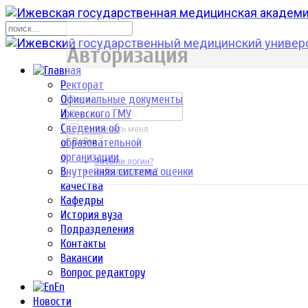
р
Авторизация
Ректорат
Официальные документы
Ижевского ГМУ
Сведения об
Запомнить меня
образовательной
Войти
организации
Забыли логин?
Внутренняя система оценки
Забыли пароль?
качества
Кафедры
История вуза
Подразделения
Контакты
Вакансии
Вопрос редактору
En
Новости