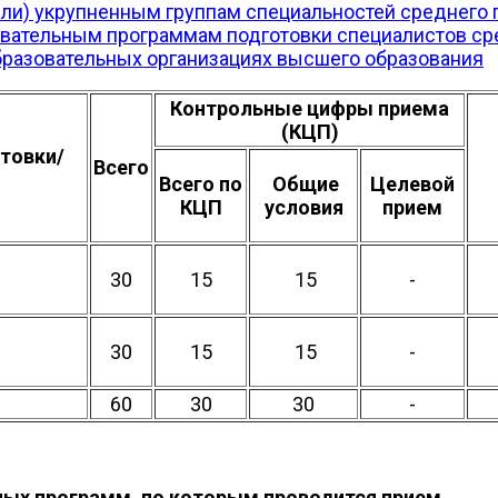
ли) укрупненным группам специальностей среднего 
вательным программам подготовки специалистов сре
бразовательных организациях высшего образования
Контрольные цифры приема
(КЦП)
отовки/
Всего
Всего по
Общие
Целевой
КЦП
условия
прием
30
15
15
-
30
15
15
-
60
30
30
-
ных программ, по которым проводится прием