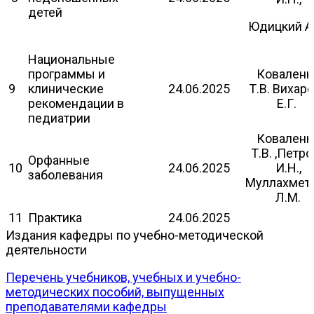
детей
Юдицкий А
Национальные
программы и
Коваленк
9
клинические
24.06.2025
Т.В. Вихар
рекомендации в
Е.Г.
педиатрии
Коваленк
Т.В. ,Петр
Орфанные
10
24.06.2025
И.Н.,
заболевания
Муллахмет
Л.М.
11
Практика
24.06.2025
Издания кафедры по учебно-методической
деятельности
Перечень учебников, учебных и учебно-
методических пособий, выпущенных
преподавателями кафедры