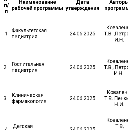
Наименование
Дата
Авторы
п/
рабочей программы
утверждения
програм
п
Коваленк
Факультетская
1
24.06.2025
Т.В. ,Петр
педиатрия
И.Н.
Коваленк
Госпитальная
2
24.06.2025
Т.В., Петр
педиатрия
И.Н.
Коваленк
Клиническая
3
24.06.2025
Т.В. Пенки
фармакология
Н.И.
Коваленк
Детская
Т.В,
4
24.06.2025