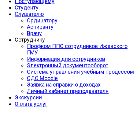
Поступающему
Студенту
Слушателю
Ординатору
Аспиранту
Врачу
Сотруднику
Профком ППО сотрудников Ижевского
ГМУ
Информация для сотрудников
Электронный документооборот
Система управления учебным процессом
СДО Moodle
Заявка на справки о доходах
Личный кабинет преподавателя
Экскурсии
Оплата услуг