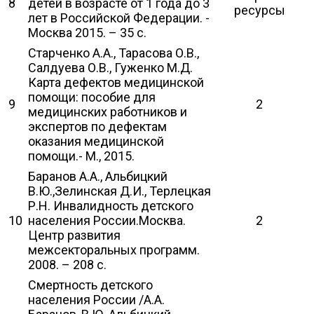
8
детей в возрасте от 1 года до 3
ресурсы
лет в Российской Федерации. -
Москва 2015. – 35 с.
Старченко А.А., Тарасова О.В.,
Салдуева О.В., Гуженко М.Д.
Карта дефектов медицинской
помощи: пособие для
9
2
медицинских работников и
экспертов по дефектам
оказания медицинской
помощи.- М., 2015.
Баранов А.А., Альбицкий
В.Ю.,Зелинская Д.И., Терлецкая
Р.Н. Инвалидность детского
10
населения России.Москва.
2
Центр развития
межсекторальных программ.
2008. – 208 с.
Смертность детского
населения России /А.А.