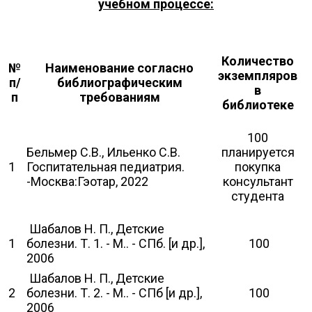
учебном процессе:
Количество
№
Наименование согласно
экземпляров
п/
библиографическим
в
п
требованиям
библиотеке
100
Бельмер С.В., Ильенко С.В.
планируется
1
Госпитательная педиатрия.
покупка
-Москва:Гэотар, 2022
консультант
студента
Шабалов Н. П., Детские
1
болезни. Т. 1. - М.. - СПб. [и др.],
100
2006
Шабалов Н. П., Детские
2
болезни. Т. 2. - М.. - СПб [и др.],
100
2006