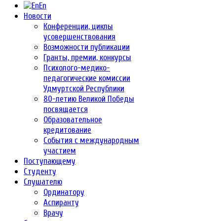
En
Новости
Конференции, циклы
усовершенствования
Возможности публикации
Гранты, премии, конкурсы
Психолого-медико-
педагогические комиссии
Удмуртской Республики
80-летию Великой Победы
посвящается
Образовательное
кредитование
События с международным
участием
Поступающему
Студенту
Слушателю
Ординатору
Аспиранту
Врачу