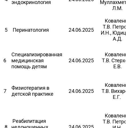
эндокринология
Муллахмет
Л.М.
Коваленк
Т.В. Петро
5
Перинатология
24.06.2025
И.Н., Юдиц
А.Д.
Специализированная
Коваленк
6
медицинская
24.06.2025
Т.В. Стерх
помощь детям
Е.В.
Коваленк
Физиотерапия в
7
24.06.2025
Т.В. Вихар
детской практике
Е.Г.
Коваленк
Реабилитация
Т.В. Петро
8
недоношенных
24.06.2025
И.Н.,