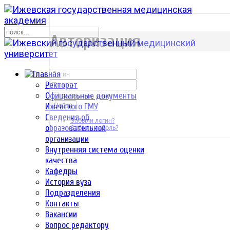
р
Авторизация
Ректорат
Официальные документы
Запомнить меня
Ижевского ГМУ
Войти
Сведения об
Забыли логин?
образовательной
Забыли пароль?
организации
Внутренняя система оценки
качества
Кафедры
История вуза
Подразделения
Контакты
Вакансии
Вопрос редактору