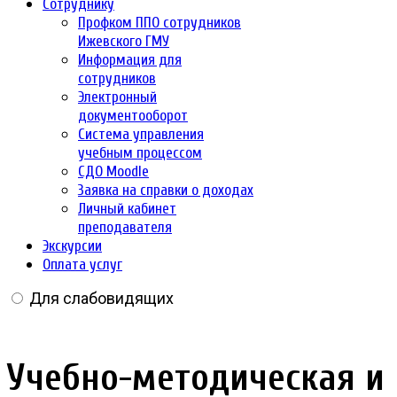
Сотруднику
Профком ППО сотрудников
Ижевского ГМУ
Информация для
сотрудников
Электронный
документооборот
Система управления
учебным процессом
СДО Moodle
Заявка на справки о доходах
Личный кабинет
преподавателя
Экскурсии
Оплата услуг
Для слабовидящих
Учебно-методическая и