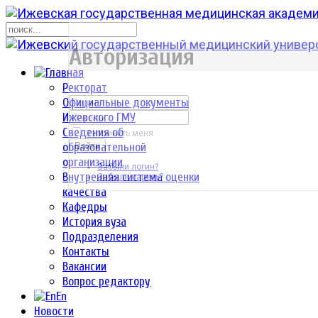
р
Авторизация
Ректорат
Официальные документы
Ижевского ГМУ
Сведения об
Запомнить меня
образовательной
Войти
организации
Забыли логин?
Внутренняя система оценки
Забыли пароль?
качества
Кафедры
История вуза
Подразделения
Контакты
Вакансии
Вопрос редактору
En
Новости