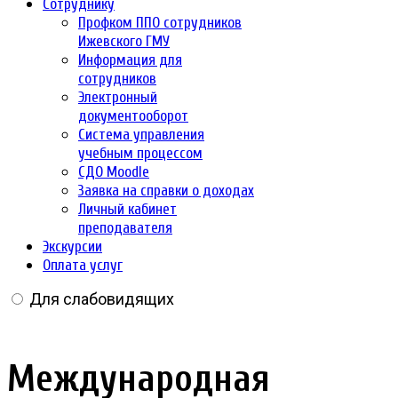
Сотруднику
Профком ППО сотрудников
Ижевского ГМУ
Информация для
сотрудников
Электронный
документооборот
Система управления
учебным процессом
СДО Moodle
Заявка на справки о доходах
Личный кабинет
преподавателя
Экскурсии
Оплата услуг
Для слабовидящих
Международная