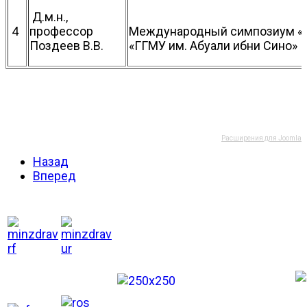
Д.м.н.,
4
профессор
Международный симпозиум «П
Поздеев В.В.
«ГГМУ им. Абуали ибни Сино»
Расширения для Joomla
Назад
Вперед