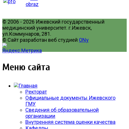
© 2006 - 2026 Ижевский государственный
медицинский университет. г.Ижевск,
ул.Коммунаров, 281.
© Сайт разработан веб студией
ONy
Меню сайта
Ректорат
Официальные документы Ижевского
ГМУ
Сведения об образовательной
организации
Внутренняя система оценки качества
Кафедры