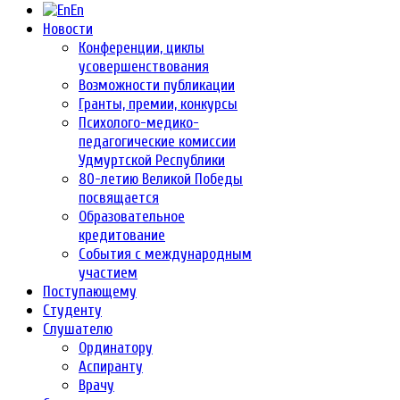
En
Новости
Конференции, циклы
усовершенствования
Возможности публикации
Гранты, премии, конкурсы
Психолого-медико-
педагогические комиссии
Удмуртской Республики
80-летию Великой Победы
посвящается
Образовательное
кредитование
События с международным
участием
Поступающему
Студенту
Слушателю
Ординатору
Аспиранту
Врачу