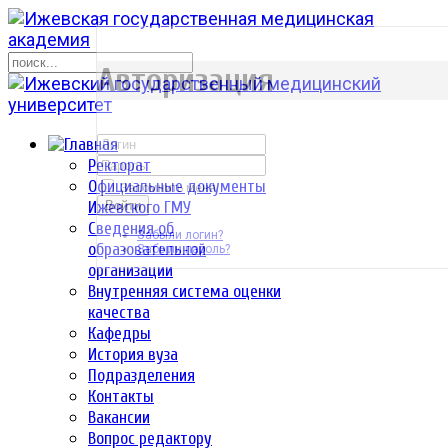
р
Авторизация
Ректорат
Официальные документы
Запомнить меня
Ижевского ГМУ
Войти
Сведения об
Забыли логин?
образовательной
Забыли пароль?
организации
Внутренняя система оценки
качества
Кафедры
История вуза
Подразделения
Контакты
Вакансии
Вопрос редактору