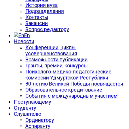
История вуза
Подразделения
Контакты
Вакансии
Вопрос редактору
En
Новости
Конференции, циклы
усовершенствования
Возможности публикации
Гранты, премии, конкурсы
Психолого-медико-педагогические
комиссии Удмуртской Республики
80-летию Великой Победы посвящается
Образовательное кредитование
События с международным участием
Поступающему
Студенту
Слушателю
Ординатору
Аспиранту