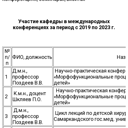
Участие кафедры в международных
конференциях за период с 2019 по 2023 г.
№
п/
ФИО, должность
Назв
п
Д.м.н.,
Научно-практическая конфер
1
профессор
«Морфофункциональные процес
Поздеев В.В.
детей»
Научно-практическая конфер
К.м.н., доцент
2
«Морфофункциональные процес
Шкляев П.О.
детей»
Д.м.н.,
Цикл лекций по детской хирур
3
профессор
Самаркандского гос.мед. унив
Поздеев В.В.