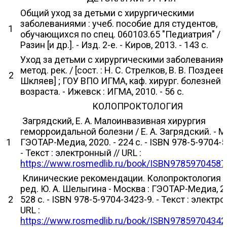
Общий уход за детьми с хирургическими
заболеваниями : учеб. пособие для студентов,
1
обучающихся по спец. 060103.65 "Педиатрия" / М
Разин [и др.]. - Изд. 2-е. - Киров, 2013. - 143 c.
Уход за детьми с хирургическими заболеваниями
метод. рек. / [сост. : Н. С. Стрелков, В. В. Поздеев,
2
Шкляев] ; ГОУ ВПО ИГМА, каф. хирург. болезней д
возраста. - Ижевск : ИГМА, 2010. - 56 с.
КОЛОПРОКТОЛОГИЯ
Загрядский, Е. А. Малоинвазивная хирургия
геморроидальной болезни / Е. А. Загрядский. - М
1
ГЭОТАР-Медиа, 2020. - 224 с. - ISBN 978-5-9704-5
- Текст : электронный // URL :
https://www.rosmedlib.ru/book/ISBN97859704587
Клинические рекомендации. Колопроктология /
ред. Ю. А. Шелыгина - Москва : ГЭОТАР-Медиа, 20
2
528 с. - ISBN 978-5-9704-3423-9. - Текст : электро
URL :
https://www.rosmedlib.ru/book/ISBN97859704342