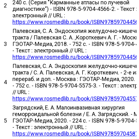
240 с. (Серия "Карманные атласы по лучевой
2
диагностике") - ISBN 978-5-9704-4566-2. - Текст :
электронный // URL :
https://www.rosmedlib.ru/book/ISBN97859704456
Палевская, С. А. Эндоскопия желудочно-кишечн
тракта / Палевская С. А. ,Короткевич А. Г. - Москв
3
ГЭОТАР-Медиа, 2018. - 752 с. - ISBN 978-5-9704-4
- Текст : электронный // URL :
https://www.rosmedlib.ru/book/ISBN97859704456
Палевская, С. А. Эндоскопия желудочно-кишечн
тракта / С. А. Палевская, А. Г. Короткевич. - 2-е изд
перераб. и доп. - Москва : ГЭОТАР-Медиа, 2020. - 
4
- 752 с. - ISBN 978-5-9704-5575-3. - Текст : элек
// URL :
https://www.rosmedlib.ru/book/ISBN97859704557
Загрядский, Е. А. Малоинвазивная хирургия
геморроидальной болезни / Е. А. Загрядский. - М
5
ГЭОТАР-Медиа, 2020. - 224 с. - ISBN 978-5-9704-5
- Текст : электронный // URL :
https://www.rosmedlib.ru/book/ISBN97859704587