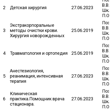
В.В.
2
Детская хирургия
27.06.2023
Шкл
П.О.
Поз
Экстракорпоральные
В.В.
3
методы очистки крови.
25.06.2019
Шкл
Хирургия новорожденных
П.О.
Поз
В.В.
4
Травматология и ортопедия
25.06.2019
Шкл
П.О.
Поз
Анестезиология,
В.В.
5
реанимация, интенсивная
27.06.2023
Шкл
терапия
П.О.
Поз
Клиническая
В.В.
6
практика.Помощник врача
27.06.2023
Шкл
стационара.
П.О.