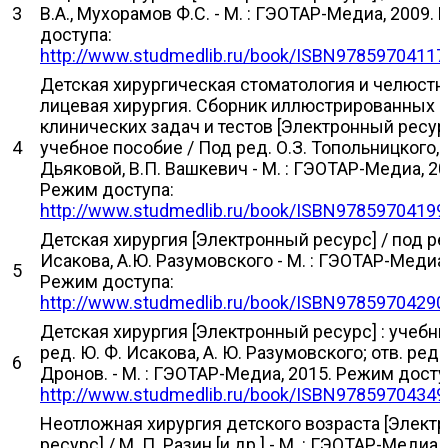
3
В.А., Мухорамов Ф.С. - М. : ГЭОТАР-Медиа, 2009.
доступа:
http://www.studmedlib.ru/book/ISBN97859704117
Детская хирургическая стоматология и челюстн
лицевая хирургия. Сборник иллюстрированных
клинических задач и тестов [Электронный ресурс
4
учебное пособие / Под ред. О.З. Топольницкого, 
Дьяковой, В.П. Вашкевич - М. : ГЭОТАР-Медиа, 20
Режим доступа:
http://www.studmedlib.ru/book/ISBN97859704199
Детская хирургия [Электронный ресурс] / под ре
Исакова, А.Ю. Разумовского - М. : ГЭОТАР-Медиа,
5
Режим доступа:
http://www.studmedlib.ru/book/ISBN97859704290
Детская хирургия [Электронный ресурс] : учебни
ред. Ю. Ф. Исакова, А. Ю. Разумовского; отв. ред. 
6
Дронов. - М. : ГЭОТАР-Медиа, 2015. Режим досту
http://www.studmedlib.ru/book/ISBN97859704349
Неотложная хирургия детского возраста [Элект
ресурс] / М. П. Разин [и др.] - М. : ГЭОТАР-Медиа,