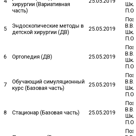
4
25.05.2019
хирургии (Вариативная
Шкл
часть)
П.О.
Поз
Эндоскопические методы в
В.В.
5
25.05.2019
детской хирургии (ДВ)
Шкл
П.О.
Поз
В.В.
6
Ортопедия (ДВ)
25.05.2019
Шкл
П.О.
Поз
Обучающий симуляционный
В.В.
7
25.05.2019
курс (Базовая часть)
Шкл
П.О.
Поз
В.В.
8
Стационар (Базовая часть)
25.05.2019
Шкл
П.О.
Поз