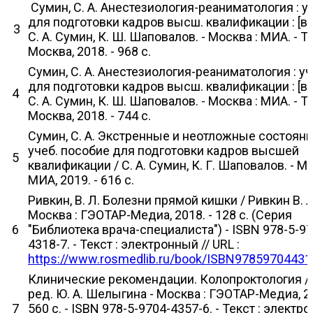
Сумин, С. А. Анестезиология-реаниматология : у
для подготовки кадров высш. квалификации : [в 2-
3
С. А. Сумин, К. Ш. Шаповалов. - Москва : МИА. - Т. 
Москва, 2018. - 968 с.
Сумин, С. А. Анестезиология-реаниматология : уч
для подготовки кадров высш. квалификации : [в 2-
4
С. А. Сумин, К. Ш. Шаповалов. - Москва : МИА. - Т. 
Москва, 2018. - 744 с.
Сумин, С. А. Экстренные и неотложные состояни
учеб. пособие для подготовки кадров высшей
5
квалификации / С. А. Сумин, К. Г. Шаповалов. - Мо
МИА, 2019. - 616 с.
Ривкин, В. Л. Болезни прямой кишки / Ривкин В. Л
Москва : ГЭОТАР-Медиа, 2018. - 128 с. (Серия
6
"Библиотека врача-специалиста") - ISBN 978-5-97
4318-7. - Текст : электронный // URL :
https://www.rosmedlib.ru/book/ISBN97859704431
Клинические рекомендации. Колопроктология /
ред. Ю. А. Шелыгина - Москва : ГЭОТАР-Медиа, 20
7
560 с. - ISBN 978-5-9704-4357-6. - Текст : электро