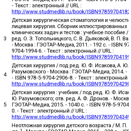
- Текст : электронный // URL :
http://www.studmedlib.ru/book/ISBN97859704182
Детская хирургическая стоматология и челюстн
лицевая хирургия. Сборник иллюстрированных
клинических задач и тестов : учебное пособие /
3
ред. О. З. Топольницкого, С. В. Дьяковой, В. П. В
- Москва : ГЭОТАР-Медиа, 2011. - 192 с. - ISBN 97
9704-1994-6. - Текст : электронный // URL :
http://www.studmedlib.ru/book/ISBN97859704199
Детская хирургия / под ред. Ю. Ф. Исакова, А. Ю.
Разумовского - Москва : ГЭОТАР-Медиа, 2014. - 1
4
- ISBN 978-5-9704-2906-8. - Текст : электронный //
http://www.studmedlib.ru/book/ISBN97859704290
Детская хирургия : учебник / под ред. Ю. Ф. Исако
Ю. Разумовского; отв. ред. А. Ф. Дронов. - Москва
5
ГЭОТАР-Медиа, 2015. - 1040 с. - ISBN 978-5-9704
0. - Текст : электронный // URL :
http://www.studmedlib.ru/book/ISBN97859704349
Неотложная хирургия детского возраста / М. П. Р