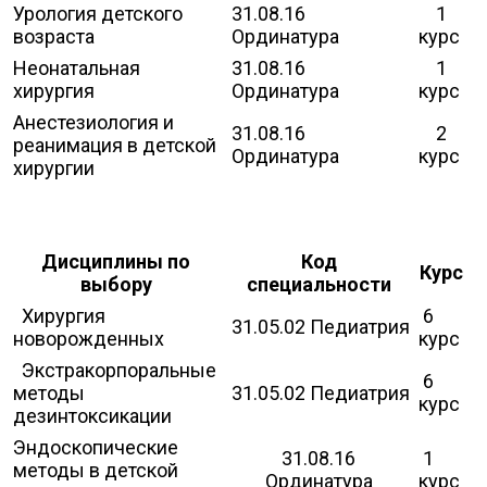
Урология детского
31.08.16
1
возраста
Ординатура
курс
Неонатальная
31.08.16
1
хирургия
Ординатура
курс
Анестезиология и
31.08.16
2
реанимация в детской
Ординатура
курс
хирургии
Дисциплины по
Код
Курс
выбору
специальности
Хирургия
6
31.05.02 Педиатрия
новорожденных
курс
Экстракорпоральные
6
методы
31.05.02 Педиатрия
курс
дезинтоксикации
Эндоскопические
31.08.16
1
методы в детской
Ординатура
курс