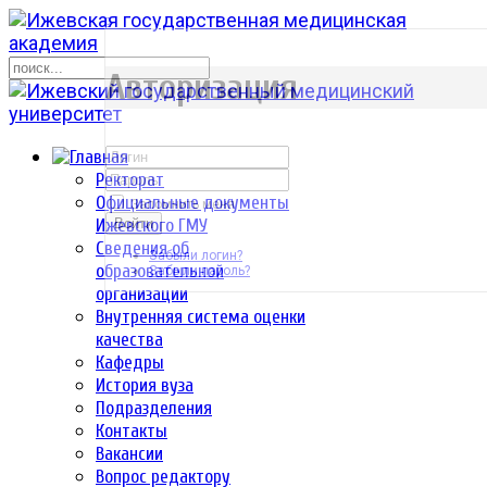
р
Авторизация
Ректорат
Официальные документы
Запомнить меня
Ижевского ГМУ
Войти
Сведения об
Забыли логин?
образовательной
Забыли пароль?
организации
Внутренняя система оценки
качества
Кафедры
История вуза
Подразделения
Контакты
Вакансии
Вопрос редактору