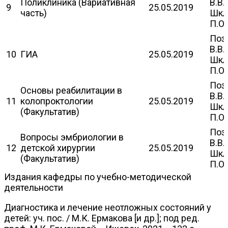
Поликлиника (Вариативная
В.В.
9
25.05.2019
часть)
Шкл
П.О.
Поз
В.В.
10
ГИА
25.05.2019
Шкл
П.О.
Поз
Основы реабилитации в
В.В.
11
колопроктологии
25.05.2019
Шкл
(Факультатив)
П.О.
Поз
Вопросы эмбриологии в
В.В.
12
детской хирургии
25.05.2019
Шкл
(Факультатив)
П.О.
Издания кафедры по учебно-методической
деятельности
Диагностика и лечение неотложных состояний у
детей: уч. пос. / М.К. Ермакова [и др.]; под ред.