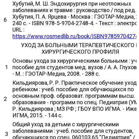
Хубутий, М. Ш. Эндохирургия при неотложных
заболеваниях и травме : руководство / под ред. 
Хубутия, П. А. Ярцева - Москва : ГЭОТАР-Медиа, 2
6
240 с. - ISBN 978-5-9704-2748-4. - Текст : электро
URL :
https://www.rosmedlib.ru/book/ISBN97859704274
УХОД ЗА БОЛЬНЫМИ ТЕРАПЕВТИЧЕСКОГО 
ХИРУРГИЧЕСКОГО ПРОФИЛЯ
Основы ухода за хирургическими больными : уче
1
пособие для студентов мед. вузов / А. А. Глухов [
- М. : ГЭОТАР-Медиа, 2008. - 288 с.
Кильдиярова, Р. Р. Практическое обучение уходу
ребенком : учеб. пособие для обучающихся по
основным проф. образоват. программам высш.
2
образования - программ по спец. Педиатрия (УМО
Р. Кильдиярова ; МЗ РФ ; ГБОУ ВПО ИГМА. - Ижев
ИГМА, 2015. - 144 с.
Общий уход за детьми с хирургическими
заболеваниями : учеб. пособие для студентов,
3
обучающихся по спец. 060103.65 "Педиатрия" / М