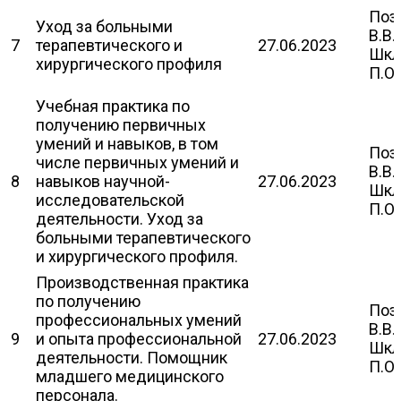
Поз
Уход за больными
В.В.
7
терапевтического и
27.06.2023
Шкл
хирургического профиля
П.О.
Учебная практика по
получению первичных
умений и навыков, в том
Поз
числе первичных умений и
В.В.
8
навыков научной-
27.06.2023
Шкл
исследовательской
П.О.
деятельности. Уход за
больными терапевтического
и хирургического профиля.
Производственная практика
по получению
Поз
профессиональных умений
В.В.
9
и опыта профессиональной
27.06.2023
Шкл
деятельности. Помощник
П.О.
младшего медицинского
персонала.