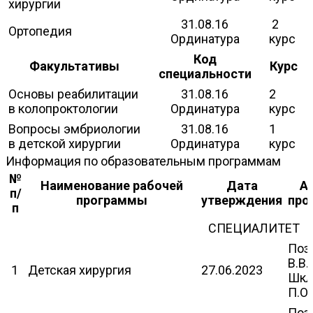
хирургии
31.08.16
2
Ортопедия
Ординатура
курс
Код
Факультативы
Курс
специальности
Основы реабилитации
31.08.16
2
в колопроктологии
Ординатура
курс
Вопросы эмбриологии
31.08.16
1
в детской хирургии
Ординатура
курс
Информация по образовательным программам
№
Наименование рабочей
Дата
А
п/
программы
утверждения
про
п
СПЕЦИАЛИТЕТ
Поз
В.В.
1
Детская хирургия
27.06.2023
Шкл
П.О.
Поз