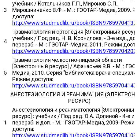
учебник / Котельников Г.П., Миронов С.П.,
3
Мирошниченко В.Ф. - М. : ГЭОТАР-Медиа, 2009. 
доступа:
http://www.studmedlib.ru/book/ISBN97859704137
Травматология и ортопедия [Электронный ресурс
учебник / Под ред. Н. В. Корнилова. - 3-е изд., доп
4
перераб. - М. : ГЭОТАР-Медиа, 2011. Режим дост
http://www.studmedlib.ru/book/ISBN97859704202
Травматология челюстно-лицевой области
[Электронный ресурс] / Афанасьев В.В. - М. : ГЭО
5
Медиа, 2010. Серия "Библиотека врача-специали
Режим доступа:
http://www.studmedlib.ru/book/ISBN97859704147
АНЕСТЕЗИОЛОГИЯ И РЕАНИМАЦИЯ (ЭЛЕКТРО
РЕСУРС)
Анестезиология и реаниматология [Электронны
ресурс] : учебник / Под ред. О.А. Долиной - 4-е из
1
перераб. и доп. - М. : ГЭОТАР-Медиа, 2009. Режи
доступа:
http://www.studmedlib.ru/book/ISBN97859704103