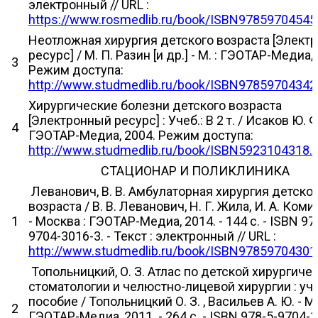
электронный // URL :
https://www.rosmedlib.ru/book/ISBN97859704545
Неотложная хирургия детского возраста [Элект
ресурс] / М. П. Разин [и др.] - М. : ГЭОТАР-Медиа,
3
Режим доступа:
http://www.studmedlib.ru/book/ISBN97859704342
Хирургические болезни детского возраста
[Электронный ресурс] : Учеб.: В 2 т. / Исаков Ю. Ф. 
4
ГЭОТАР-Медиа, 2004. Режим доступа:
http://www.studmedlib.ru/book/ISBN5923104318.
СТАЦИОНАР И ПОЛИКЛИНИКА
Леванович, В. В. Амбулаторная хирургия детско
возраста / В. В. Леванович, Н. Г. Жила, И. А. Ком
1
- Москва : ГЭОТАР-Медиа, 2014. - 144 с. - ISBN 97
9704-3016-3. - Текст : электронный // URL :
http://www.studmedlib.ru/book/ISBN97859704301
Топольницкий, О. З. Атлас по детской хирургиче
стоматологии и челюстно-лицевой хирургии : уч
пособие / Топольницкий О. З. , Васильев А. Ю. - М
2
ГЭОТАР-Медиа, 2011. - 264 с. - ISBN 978-5-9704-1