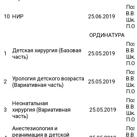
Поз
В.В.
10
НИР
25.06.2019
Шкл
П.О.
ОРДИНАТУРА
Поз
Детская хирургия (Базовая
В.В.
1
25.05.2019
часть)
Шкл
П.О.
Поз
Урология детского возраста
В.В.
2
25.05.2019
(Вариативная часть)
Шкл
П.О.
Поз
Неонатальная
В.В.
3
хирургия (Вариативная
25.05.2019
Шкл
часть)
П.О.
Анестезиология и
Поз
реанимация в детской
В.В.