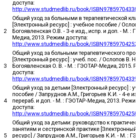
доступа:
http://www.studmedlib.ru/book/ISBN97859704338
Общий уход за больными в терапевтической кли
[Электронный ресурс] : учебное пособие / Ослопо
2
Богоявленская О.В. - 3-е изд., испр. и доп. - М. : 
Медиа, 2013. Режим доступа:
http://www.studmedlib.ru/book/ISBN97859704252
Общий уход за больными терапевтического про
[Электронный ресурс] : учеб. пос. / Ослопов В. Н.,
3
Богоявленская О. В. - М. : ГЭОТАР-Медиа, 2015. 
доступа:
http://www.studmedlib.ru/book/ISBN97859704339
Общий уход за детьми [Электронный ресурс] : у
пособие / Запруднов А.М., Григорьев К.И. - 4-е изд
4
перераб. и доп. - М. : ГЭОТАР-Медиа, 2013. Режи
доступа:
http://www.studmedlib.ru/book/ISBN97859704258
Общий уход за детьми: руководство к практиче
занятиям и сестринской практике [Электронный
5
ресурс] / Запруднов А.М., Григорьев К.И. - М. : Г