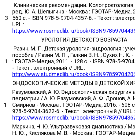
Клинические рекомендации. Колопроктология /
ред. Ю. А. Шелыгина - Москва : ГЭОТАР-Медиа, 20
3
560 с. - ISBN 978-5-9704-4357-6. - Текст : электро
URL :
https://www.rosmedlib.ru/book/ISBN97859704435
УРОЛОГИЯ ДЕТСКОГО ВОЗРАСТА
Разин, М. П. Детская урология-андрология : уче
пособие / Разин М. П. , Галкин В. Н. , Сухих Н. К. 
1
: ГЭОТАР-Медиа, 2011. - 128 с. - ISBN 978-5-9704-
- Текст : электронный // URL :
http://www.studmedlib.ru/book/ISBN97859704206
ЭНДОСКОПИЧЕСКИЕ МЕТОДЫ В ДЕТСКОЙ ХИ
Разумовский, А. Ю. Эндоскопическая хирургия в
педиатрии / А. Ю. Разумовский, А. Ф. Дронов, А. Н
1
Смирнов - Москва : ГЭОТАР-Медиа, 2016. - 608 с. 
978-5-9704-3622-6. - Текст : электронный // URL :
https://www.rosmedlib.ru/book/ISBN97859704362
Маркина, Н. Ю. Ультразвуковая диагностика / Ма
Н. Ю. , Кислякова М. В. - Москва : ГЭОТАР-Медиа, 