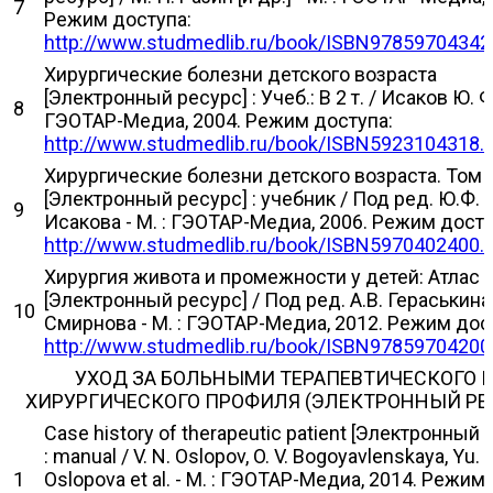
7
Режим доступа:
http://www.studmedlib.ru/book/ISBN97859704342
Хирургические болезни детского возраста
[Электронный ресурс] : Учеб.: В 2 т. / Исаков Ю. Ф. 
8
ГЭОТАР-Медиа, 2004. Режим доступа:
http://www.studmedlib.ru/book/ISBN5923104318.
Хирургические болезни детского возраста. Том 
[Электронный ресурс] : учебник / Под ред. Ю.Ф.
9
Исакова - М. : ГЭОТАР-Медиа, 2006. Режим досту
http://www.studmedlib.ru/book/ISBN5970402400.
Хирургия живота и промежности у детей: Атлас
[Электронный ресурс] / Под ред. А.В. Гераськина,
10
Смирнова - М. : ГЭОТАР-Медиа, 2012. Режим дос
http://www.studmedlib.ru/book/ISBN97859704200
УХОД ЗА БОЛЬНЫМИ ТЕРАПЕВТИЧЕСКОГО 
ХИРУРГИЧЕСКОГО ПРОФИЛЯ (ЭЛЕКТРОННЫЙ РЕ
Case history of therapeutic patient [Электронный 
: manual / V. N. Oslopov, O. V. Bogoyavlenskaya, Yu. V
1
Oslopova et al. - М. : ГЭОТАР-Медиа, 2014. Режим