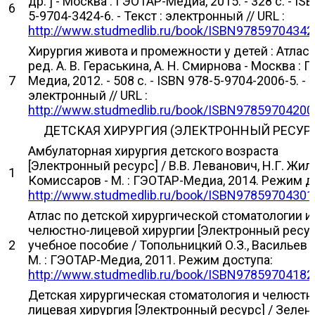
др. ] - Москва : ГЭОТАР-Медиа, 2015. - 328 с. - IS
6
5-9704-3424-6. - Текст : электронный // URL :
http://www.studmedlib.ru/book/ISBN97859704342
Хирургия живота и промежности у детей : Атлас 
ред. А. В. Гераськина, А. Н. Смирнова - Москва : 
7
Медиа, 2012. - 508 с. - ISBN 978-5-9704-2006-5. - Т
электронный // URL :
http://www.studmedlib.ru/book/ISBN97859704200
ДЕТСКАЯ ХИРУРГИЯ (ЭЛЕКТРОННЫЙ РЕСУР
Амбулаторная хирургия детского возраста
[Электронный ресурс] / В.В. Леванович, Н.Г. Жила
1
Комиссаров - М. : ГЭОТАР-Медиа, 2014. Режим д
http://www.studmedlib.ru/book/ISBN97859704301
Атлас по детской хирургической стоматологии и
челюстно-лицевой хирургии [Электронный ресурс
2
учебное пособие / Топольницкий О.З., Васильев А
М. : ГЭОТАР-Медиа, 2011. Режим доступа:
http://www.studmedlib.ru/book/ISBN97859704182
Детская хирургическая стоматология и челюстн
лицевая хирургия [Электронный ресурс] / Зелен