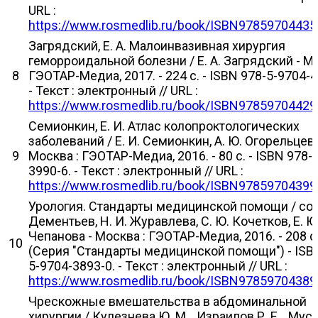
URL :
https://www.rosmedlib.ru/book/ISBN97859704435
Загрядский, Е. А. Малоинвазивная хирургия
геморроидальной болезни / Е. А. Загрядский - Мо
8
ГЭОТАР-Медиа, 2017. - 224 с. - ISBN 978-5-9704-4
- Текст : электронный // URL :
https://www.rosmedlib.ru/book/ISBN97859704429
Семионкин, Е. И. Атлас колопроктологических
заболеваний / Е. И. Семионкин, А. Ю. Огорельцев 
9
Москва : ГЭОТАР-Медиа, 2016. - 80 с. - ISBN 978-
3990-6. - Текст : электронный // URL :
https://www.rosmedlib.ru/book/ISBN97859704399
Урология. Стандарты медицинской помощи / сост
Дементьев, Н. И. Журавлева, С. Ю. Кочетков, Е. Ю
Чепанова - Москва : ГЭОТАР-Медиа, 2016. - 208 с
10
(Серия "Стандарты медицинской помощи") - ISB
5-9704-3893-0. - Текст : электронный // URL :
https://www.rosmedlib.ru/book/ISBN97859704389
Чрескожные вмешательства в абдоминальной
хирургии / Кулезнева Ю. М. , Израилов Р. Е. , Муса