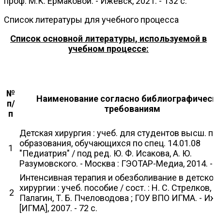
проф. М.К. Ермаковой. - Ижевск, 2021. - 132 с.
Список литературы для учебного процесса
Список основной литературы, используемой в
учебном процессе:
№
Наименование согласно библиографичес
п/
требованиям
п
Детская хирургия : учеб. для студентов высш. п
образования, обучающихся по спец. 14.01.08
1
"Педиатрия" / под ред. Ю. Ф. Исакова, А. Ю.
Разумовского. - Москва : ГЭОТАР-Медиа, 2014. - 
Интенсивная терапия и обезболивание в детско
хирургии : учеб. пособие / сост. : Н. С. Стрелков, В
2
Палагин, Т. Б. Пчеловодова ; ГОУ ВПО ИГМА. - Иж
[ИГМА], 2007. - 72 с.