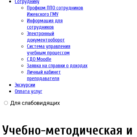
Сотруднику
Профком ППО сотрудников
Ижевского ГМУ
Информация для
сотрудников
Электронный
документооборот
Система управления
учебным процессом
СДО Moodle
Заявка на справки о доходах
Личный кабинет
преподавателя
Экскурсии
Оплата услуг
Для слабовидящих
Учебно-методическая и