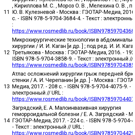
, Кириллова М. С. , Мороз О. В. , Мелехина О. В. , п
11
Ю. В. Кулезневой - Москва : ГЭОТАР-Медиа, 2016.
с. - ISBN 978-5-9704-3684-4. - Текст : электронный
:
https://www.rosmedlib.ru/book/ISBN97859704368
Микрохирургические технологии в абдоминальн
хирургии / И. И. Каган [и др. ] ; под ред. И. И. Каган
12
Третьякова - Москва : ГЭОТАР-Медиа, 2016. - 192 
ISBN 978-5-9704-3858-9. - Текст : электронный // 
https://www.rosmedlib.ru/book/ISBN97859704385
Атлас осложнений хирургии грыж передней бр
стенки / А. И. Черепанин [и др. ] - Москва : ГЭОТА
13
Медиа, 2017. - 208 с. - ISBN 978-5-9704-4075-9. - Т
электронный // URL :
https://www.rosmedlib.ru/book/ISBN97859704407
Загрядский, Е. А. Малоинвазивная хирургия
геморроидальной болезни / Е. А. Загрядский - Мо
14
ГЭОТАР-Медиа, 2017. - 224 с. - ISBN 978-5-9704-4
- Текст : электронный // URL :
https://www.rosmedlib.ru/book/ISBN97859704429