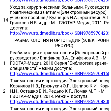
Уход за хирургическими больными. Руководство
практическим занятиям [Электронный ресурс] :
учебное пособие / Кузнецов Н.А., Бронтвейн А.Т.,
14
Грицкова И.В. и др - М. : ГЭОТАР-Медиа, 2011. Р
доступа:
http://www.studmedlib.ru/book/ISBN97859704203
ТРАВМАТОЛОГИЯ И ОРТОПЕДИЯ (ЭЛЕКТРОН
РЕСУРС)
Реабилитация в травматологии [Электронный рес
руководство / Епифанов В.А., Епифанов А.В. - М. :
1
ГЭОТАР-Медиа, 2010 Серия "Библиотека врача-
специалиста" Режим доступа:
http://www.studmedlib.ru/book/ISBN97859704168
Травматология и ортопедия [Электронный ресурс
Корнилов Н.В., Грязнухин Э.Г., Шапиро К.И., Кор
2
Н.Н., Осташко В.И., Редько К.Г., Ломая М.П. - М. :
ГЭОТАР-Медиа, 2014. Режим доступа:
http://www.studmedlib.ru/book/ISBN97859704308
Травматология и ортопедия [Электронный ресурс