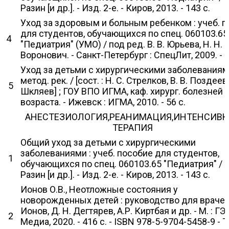
Разин [и др.]. - Изд. 2-е. - Киров, 2013. - 143 c.
Уход за здоровым и больным ребенком : учеб. 
для студентов, обучающихся по спец. 060103.65
4
"Педиатрия" (УМО) / под ред. В. В. Юрьева, Н. Н.
Воронович. - Санкт-Петербург : СпецЛит, 2009. - 1
Уход за детьми с хирургическими заболеваниями
метод. рек. / [сост. : Н. С. Стрелков, В. В. Поздеев,
5
Шкляев] ; ГОУ ВПО ИГМА, каф. хирург. болезней д
возраста. - Ижевск : ИГМА, 2010. - 56 с.
АНЕСТЕЗИОЛОГИЯ,РЕАНИМАЦИЯ,ИНТЕНСИВН
ТЕРАПИЯ
Общий уход за детьми с хирургическими
заболеваниями : учеб. пособие для студентов,
1
обучающихся по спец. 060103.65 "Педиатрия" / М
Разин [и др.]. - Изд. 2-е. - Киров, 2013. - 143 c.
Ионов О.В., Неотложные состояния у
новорожденных детей : руководство для врачей /
Ионов, Д. Н. Дегтярев, А.Р. Киртбая и др. - М. : Г
2
Медиа, 2020. - 416 с. - ISBN 978-5-9704-5458-9 - Т