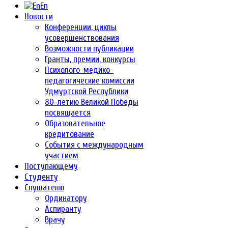
En
Новости
Конференции, циклы
усовершенствования
Возможности публикации
Гранты, премии, конкурсы
Психолого-медико-
педагогические комиссии
Удмуртской Республики
80-летию Великой Победы
посвящается
Образовательное
кредитование
События с международным
участием
Поступающему
Студенту
Слушателю
Ординатору
Аспиранту
Врачу